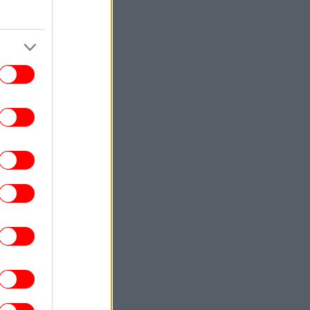
αδειοδωρόσημο
ΖΩΗ
08:50
ρειάζομαι βοήθεια» τα πρώτα λόγια του
εζ Χίλτον μετά τον αυτοτραυματισμό του
σε live στο TikTok
ΚΟΣΜΟΣ
08:44
ιατροί κρατούν ασθενή στο χειρουργικό
ραπέζι, ενώ χτυπά ο σεισμός των 7,1
τερ στην Ιαπωνία -Συγκλονιστικό βίντεο
ΓΥΝΑΙΚΑ
08:40
Γιατί όλες οι fashionistas θέλουν να
νονται σαν Ιταλίδες γιαγιάδες -Το trend
που έχει κατακτήσει τη μόδα
ENGLISH
08:26
lot in Deadly Psatha Helicopter Collision
Says He Had "No Visual Contact"