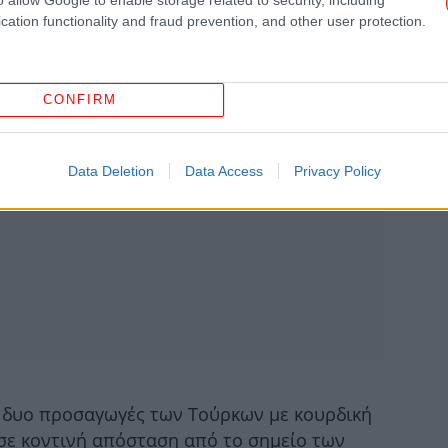
cation functionality and fraud prevention, and other user protection.
Μ
Ο
των
CONFIRM
Data Deletion
Data Access
Privacy Policy
μαγ
-Τ
ΗΠ
Α
«Δ
οι
ι δυο προσαγωγές των Τούρκων με κουρδική
σε κοντινή απόσταση από το σημείο των