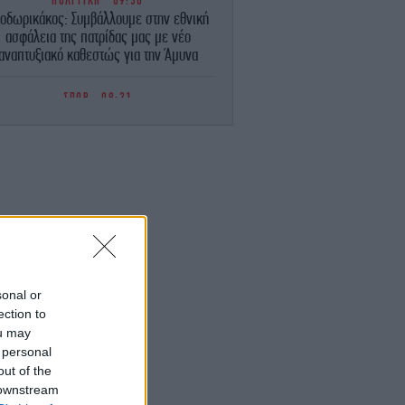
ΠΟΛΙΤΙΚΗ
09:30
οδωρικάκος: Συμβάλλουμε στην εθνική
ασφάλεια της πατρίδας μας με νέο
αναπτυξιακό καθεστώς για την Άμυνα
ΣΠΟΡ
09:21
Κύπελλα Ευρώπης: Τρεις πιθανοί
ποκλεισμοί με εντελώς διαφορετικά...
απόνερα
ΕΛΛΑΔΑ
09:18
Προαστιακός φθάνει στο Λουτράκι -Πού
θα βρίσκονται οι νέοι σταθμοί
ΕΛΛΑΔΑ
09:13
κρή ανασύρθηκε 53χρονη από ακάλυπτο
sonal or
ολυκατοικίας στο Γουδί -Έπεσε από τον
ection to
5ο όροφο
ou may
 personal
ΓΥΝΑΙΚΑ
09:11
out of the
αλομοίρα: Η οικογενειακή φωτό με τον
 downstream