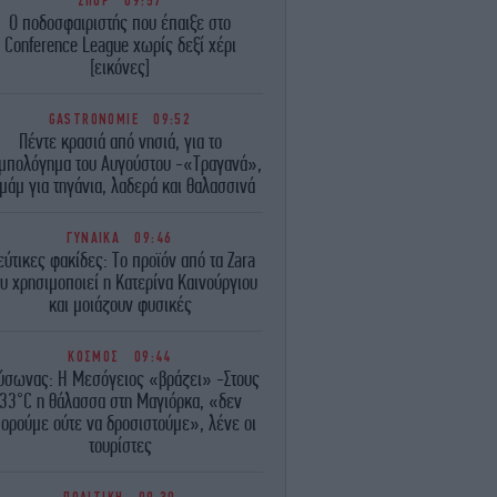
ΣΠΟΡ
09:57
Ο ποδοσφαιριστής που έπαιξε στο
Conference League χωρίς δεξί χέρι
[εικόνες]
GASTRONOMIE
09:52
Πέντε κρασιά από νησιά, για το
ιμπολόγημα του Αυγούστου -«Τραγανά»,
μάμ για τηγάνια, λαδερά και θαλασσινά
ΓΥΝΑΙΚΑ
09:46
ύτικες φακίδες: Το προϊόν από τα Zara
υ χρησιμοποιεί η Κατερίνα Καινούργιου
και μοιάζουν φυσικές
ΚΟΣΜΟΣ
09:44
ύσωνας: Η Μεσόγειος «βράζει» -Στους
33°C η θάλασσα στη Μαγιόρκα, «δεν
ορούμε ούτε να δροσιστούμε», λένε οι
τουρίστες