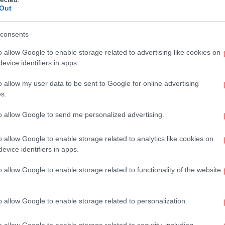
ωτικών, όπλων αλλά και παράτυπων
Out
έτοιου είδους εκτελέσεις, όχι μόνον στη
χώρες της Ευρώπης, με στόχο να λύσουν τις…
«Χ
consents
Πέρ
λλά και την ΕΥΠ, να έχει προχωρήσει στην
o allow Google to enable storage related to advertising like cookies on
evice identifiers in apps.
o allow my user data to be sent to Google for online advertising
 με πληροφοριες, καταφεραν και
Γ
s.
τ
 ο οποίος εξακολουθεί και νοσηλεύεται στο
Ρίχ
to allow Google to send me personalized advertising.
πιζώντα, που αναμένεται να καταθέσει μόλις
o allow Google to enable storage related to analytics like cookies on
evice identifiers in apps.
ντύ
 αν και εκτιμάται ότι δεν θα εισφέρει
οηθήσουν ιδιαιτέρως στην υπό εξέλιξη
o allow Google to enable storage related to functionality of the website
Pi
o allow Google to enable storage related to personalization.
o allow Google to enable storage related to security, including