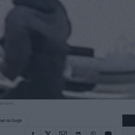
βολισμούς
ηγή στη Google