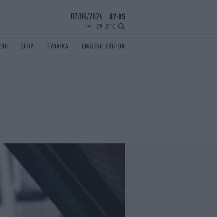
07/08/2026
07:06
29.8°C
ΖΩΗ
ΣΠΟΡ
ΓΥΝΑΙΚΑ
ENGLISH EDITION
ΕΛΛΑΔΑ
ΠΑΝΕΛΛΗΝΙΕΣ
ENGLISH EDITION
TRAVEL
ΟΛΥΜΠΙΑΚΟΙ ΑΓΩΝΕΣ
iAUTOKINITO
ΖΩΔΙΑ
ELAMEFORA