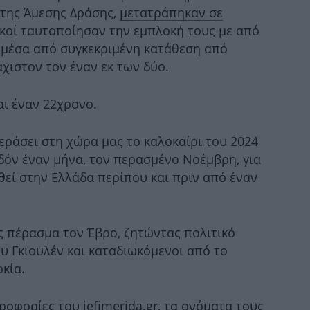
κατ
της Άμεσης Δράσης,
μετατράπηκαν σε
κοί ταυτοποίησαν την εμπλοκή τους με από
Κω
 μέσα από συγκεκριμένη κατάθεση από
χιστον τον έναν εκ των δύο.
αι έναν 22χρονο.
Un
εράσει στη χώρα μας το καλοκαίρι του 2024
δόν έναν μήνα, τον περασμένο Νοέμβρη, για
θεί στην Ελλάδα περίπου και πριν από έναν
ς πέρασμα τον Έβρο, ζητώντας πολιτικό
υ Γκιουλέν και καταδιωκόμενοι από το
κία.
Τ
αί
οφορίες του iefimerida.gr, τα ονόματα τους