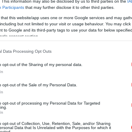
σύ
. This information may also be disclosed by us to third parties on the
IA
Participants
that may further disclose it to other third parties.
 that this website/app uses one or more Google services and may gath
including but not limited to your visit or usage behaviour. You may click 
 to Google and its third-party tags to use your data for below specifi
ogle consent section.
Τ
l Data Processing Opt Outs
 δράστες -Ανθρωποκυνηγητό για τη σύλληψη του
γού του
o opt-out of the Sharing of my personal data.
In
Ζ
o opt-out of the Sale of my Personal Data.
In
ίας του ενός Τούρκου στη Γλυφάδα -Τρέχει να σωθεί, ο
to opt-out of processing my Personal Data for Targeted
ing.
In
o opt-out of Collection, Use, Retention, Sale, and/or Sharing
ς, 4-5 συμμορίες της Τουρκίας, που
ersonal Data that Is Unrelated with the Purposes for which it
lected.