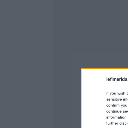
iefimerida
If you wish 
sensitive in
confirm you
continue se
information 
further disc