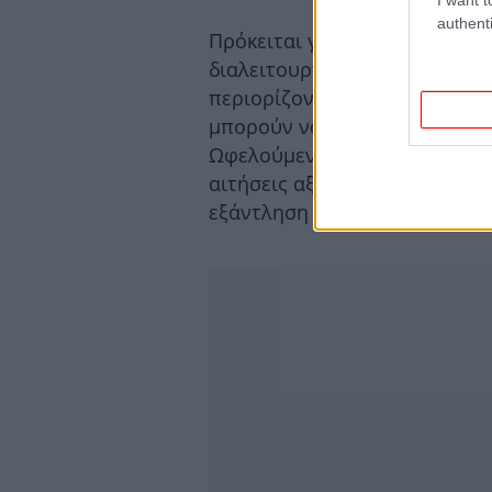
authenti
Πρόκειται για μια απλή, και γ
διαλειτουργικότητα των διαθέ
περιορίζοντας τη γραφειοκρατ
μπορούν να υποβάλουν ηλεκτ
Ωφελούμενων μέσω της επίση
αιτήσεις αξιολογούνται με σε
εξάντληση του διαθέσιμου π