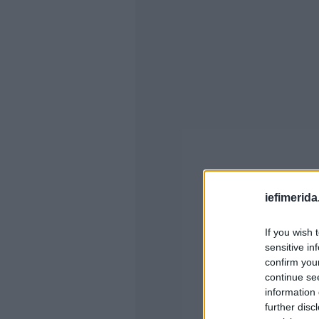
iefimerida
If you wish 
sensitive in
confirm you
continue se
information 
further disc