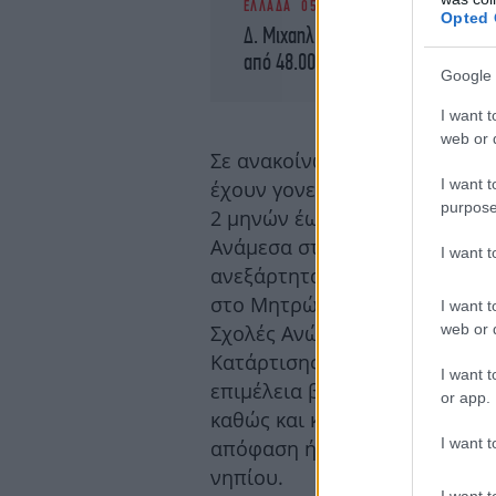
ΕΛΛΑΔΑ
05/05/2026 15:52
Opted 
Δ. Μιχαηλίδου: Εντυπωσιακή η αντ
από 48.000 επισκέψεις στην πλατ
Google 
I want t
web or d
Σε ανακοίνωση του υπουργείο
I want t
έχουν γονείς ή πρόσωπα που 
purpose
2 μηνών έως 2,5 ετών και εργ
Ανάμεσα στους δικαιούχους π
I want 
ανεξάρτητα από τη μορφή απ
στο Μητρώο Ανεργίας της ΔΥΠ
I want t
web or d
Σχολές Ανώτερης Επαγγελματι
Κατάρτισης, πατέρες που έχου
I want t
επιμέλεια βρέφους ή νηπίου κ
or app.
καθώς και κάθε φυσικό πρόσωπ
I want t
απόφαση ή εισαγγελική διάταξ
νηπίου.
I want t