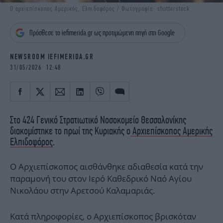
iBOOKS
ΖΩΔΙΑ
O αρχιεπίσκοπος Αμερικής, Ελπιδοφόρος / Φωτογραφία: shutterstock
OSCARS
THE OCEAN
Πρόσθεσε το iefimerida.gr ως προτιμώμενη πηγή στη Google
MEDIA
ELAMEFORA
NEWSROOM IEFIMERIDA.GR
NEWSLETTER
31/05/2026 12:48
Στο 424 Γενικό Στρατιωτικό Νοσοκομείο Θεσσαλονίκης
διακομίστηκε το πρωί της Κυριακής ο
Αρχιεπίσκοπος Αμερικής
Ελπιδοφόρος
.
Ο Αρχιεπίσκοπος αισθάνθηκε αδιαθεσία κατά την
παραμονή του στον Ιερό Καθεδρικό Ναό Αγίου
Νικολάου στην Αρετσού Καλαμαριάς.
Κατά πληροφορίες, ο Αρχιεπίσκοπος βρισκόταν