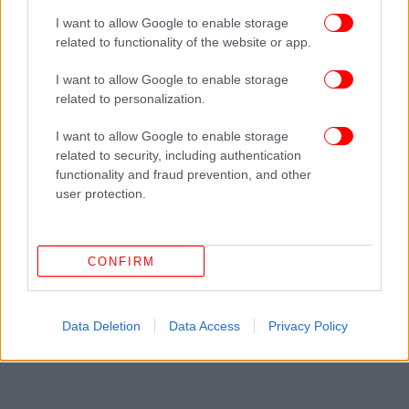
I want to allow Google to enable storage
ΠΕΡΙΣΣΟΤΕΡΑ ΒΙΝΤΕΟ
related to functionality of the website or app.
I want to allow Google to enable storage
related to personalization.
Ακολουθήστε το
στο Google News
και μάθετε
πρώτοι όλες τις ειδήσεις
I want to allow Google to enable storage
related to security, including authentication
Δείτε όλες τις τελευταίες
Ειδήσεις
από την Ελλάδα και τον Κόσμο,
functionality and fraud prevention, and other
στο
user protection.
ΔΙΑΒΑΣΤΕ ΠΕΡΙΣΣΟΤΕΡΑ
ΕΛΠΙΔΟΦΌΡΟΣ
ΝΟΣΟΚΟΜΕΊΟ
CONFIRM
ΑΡΧΙΕΠΊΣΚΟΠΟΣ ΑΜΕΡΙΚΉΣ
Data Deletion
Data Access
Privacy Policy