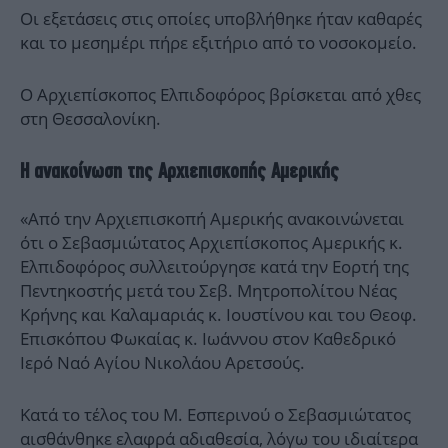
Οι εξετάσεις στις οποίες υποβλήθηκε ήταν καθαρές
και το μεσημέρι πήρε εξιτήριο από το νοσοκομείο.
Ο Αρχιεπίσκοπος Ελπιδοφόρος βρίσκεται από χθες
στη Θεσσαλονίκη.
Η ανακοίνωση της Αρχιεπισκοπής Αμερικής
«Από την Αρχιεπισκοπή Αμερικής ανακοινώνεται
ότι ο Σεβασμιώτατος Αρχιεπίσκοπος Αμερικής κ.
Ελπιδοφόρος συλλειτούργησε κατά την Εορτή της
Πεντηκοστής μετά του Σεβ. Μητροπολίτου Νέας
Κρήνης και Καλαμαριάς κ. Ιουστίνου και του Θεοφ.
Επισκόπου Φωκαίας κ. Ιωάννου στον Καθεδρικό
Ιερό Ναό Αγίου Νικολάου Αρετσούς.
Κατά το τέλος του M. Εσπερινού ο Σεβασμιώτατος
αισθάνθηκε ελαφρά αδιαθεσία, λόγω του ιδιαίτερα