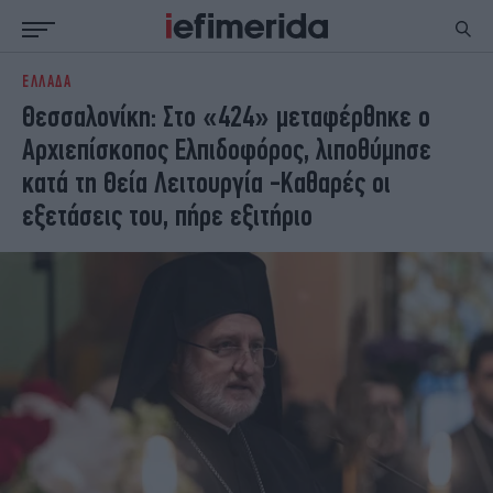
ΕΛΛΑΔΑ
ΕΙΔΗΣΕΙΣ
ΠΟΛΙΤΙΚΗ
Θεσσαλονίκη: Στο «424» μεταφέρθηκε ο
NON PAPER
ΕΛΛΑΔΑ
Αρχιεπίσκοπος Ελπιδοφόρος, λιποθύμησε
ΟΙΚΟΝΟΜΙΑ
ΚΟΣΜΟΣ
κατά τη Θεία Λειτουργία -Καθαρές οι
ΠΟΛΙΤΙΣΜΟΣ
ΠΑΝΕΛΛΗΝΙΕΣ
εξετάσεις του, πήρε εξιτήριο
ΖΩΗ
ΣΠΟΡ
ΓΥΝΑΙΚΑ
ENGLISH EDITION
ΠΟΛΗ
STORIES
ΕΚΛΟΓΕΣ
TRAVEL
ΤΕΧΝΟΛΟΓΙΑ
ΥΓΕΙΑ
DESIGN
ΟΛΥΜΠΙΑΚΟΙ ΑΓΩΝΕΣ
EURO
GREEN
PODCAST
iAUTOKINITO
iOPINIONS
iGASTRONOMIE