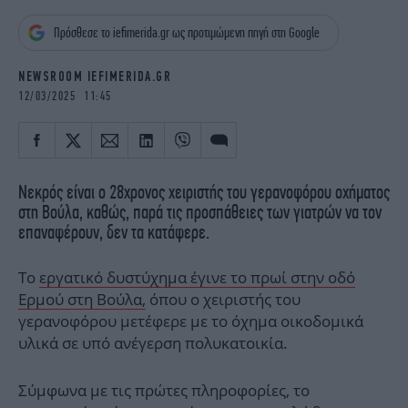
iBOOKS
ΖΩΔΙΑ
Πρόσθεσε το iefimerida.gr ως προτιμώμενη πηγή στη Google
OSCARS
THE OCEAN
MEDIA
ELAMEFORA
NEWSROOM IEFIMERIDA.GR
12/03/2025 11:45
NEWSLETTER
Νεκρός είναι ο 28χρονος χειριστής του γερανοφόρου οχήματος
στη Βούλα, καθώς, παρά τις προσπάθειες των γιατρών να τον
επαναφέρουν, δεν τα κατάφερε.
Το
εργατικό δυστύχημα έγινε το πρωί στην οδό
Ερμού στη Βούλα,
όπου ο χειριστής του
γερανοφόρου μετέφερε με το όχημα οικοδομικά
υλικά σε υπό ανέγερση πολυκατοικία.
Σύμφωνα με τις πρώτες πληροφορίες, το