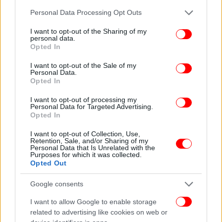
Please note that this website/app uses one or more Google
Personal Data Processing Opt Outs
services and may gather and store information including but
not limited to your visit or usage behaviour. You may click to
I want to opt-out of the Sharing of my
personal data.
grant or deny consent to Google and its third-party tags to
Opted In
use your data for below specified purposes in below Google
consent section.
I want to opt-out of the Sale of my
Personal Data.
Opted In
I want to opt-out of processing my
Personal Data for Targeted Advertising.
Opted In
I want to opt-out of Collection, Use,
Retention, Sale, and/or Sharing of my
Personal Data that Is Unrelated with the
Purposes for which it was collected.
Opted Out
Google consents
I want to allow Google to enable storage
related to advertising like cookies on web or