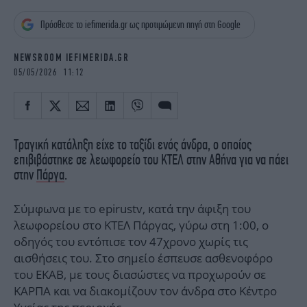
iBOOKS
ΖΩΔΙΑ
Πρόσθεσε το iefimerida.gr ως προτιμώμενη πηγή στη Google
OSCARS
THE OCEAN
MEDIA
ELAMEFORA
NEWSROOM IEFIMERIDA.GR
05/05/2026 11:12
NEWSLETTER
Τραγική κατάληξη είχε το ταξίδι ενός άνδρα, ο οποίος
επιβιβάστηκε σε λεωφορείο του ΚΤΕΛ στην Αθήνα για να πάει
στην
Πάργα
.
Σύμφωνα με το epirustv, κατά την άφιξη του
λεωφορείου στο ΚΤΕΛ Πάργας, γύρω στη 1:00, ο
οδηγός του εντόπισε τον 47χρονο χωρίς τις
αισθήσεις του. Στο σημείο έσπευσε ασθενοφόρο
του ΕΚΑΒ, με τους διασώστες να προχωρούν σε
ΚΑΡΠΑ και να διακομίζουν τον άνδρα στο Κέντρο