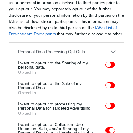
us or personal information disclosed to third parties prior to
your opt-out. You may separately opt-out of the further
disclosure of your personal information by third parties on the
IAB’s list of downstream participants. This information may
also be disclosed by us to third parties on the
IAB’s List of
Downstream Participants
that may further disclose it to other
third parties.
Please note that this website/app uses one or more Google
Personal Data Processing Opt Outs
services and may gather and store information including but
not limited to your visit or usage behaviour. You may click to
I want to opt-out of the Sharing of my
personal data.
grant or deny consent to Google and its third-party tags to
Opted In
use your data for below specified purposes in below Google
consent section.
I want to opt-out of the Sale of my
Personal Data.
Opted In
I want to opt-out of processing my
ΠΕΡΙΣΣΟΤΕΡΑ ΒΙΝΤΕΟ
Personal Data for Targeted Advertising.
Opted In
I want to opt-out of Collection, Use,
Retention, Sale, and/or Sharing of my
Ακολουθήστε το
στο Google News
και μάθετε
Personal Data that Is Unrelated with the