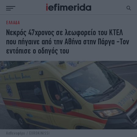
ΕΛΛΑΔΑ
ΕΙΔΗΣΕΙΣ
ΠΟΛΙΤΙΚΗ
Νεκρός 47χρονος σε λεωφορείο του ΚΤΕΛ
NON PAPER
ΕΛΛΑΔΑ
που πήγαινε από την Αθήνα στην Πάργα -Τον
ΟΙΚΟΝΟΜΙΑ
ΚΟΣΜΟΣ
εντόπισε ο οδηγός του
ΠΟΛΙΤΙΣΜΟΣ
ΠΑΝΕΛΛΗΝΙΕΣ
ΖΩΗ
ΣΠΟΡ
ΓΥΝΑΙΚΑ
ENGLISH EDITION
ΠΟΛΗ
STORIES
ΕΚΛΟΓΕΣ
TRAVEL
ΤΕΧΝΟΛΟΓΙΑ
ΥΓΕΙΑ
DESIGN
ΟΛΥΜΠΙΑΚΟΙ ΑΓΩΝΕΣ
EURO
GREEN
PODCAST
iAUTOKINITO
iOPINIONS
iGASTRONOMIE
Ασθενοφόρο / EUROKINISSI