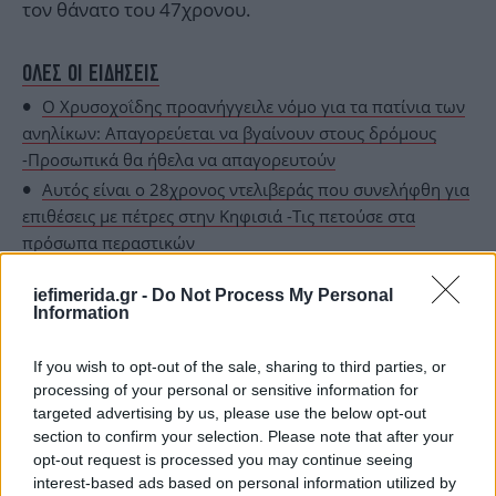
τον θάνατο του 47χρονου.
ΟΛΕΣ ΟΙ ΕΙΔΗΣΕΙΣ
Ο Χρυσοχοΐδης προανήγγειλε νόμο για τα πατίνια των
ανηλίκων: Απαγορεύεται να βγαίνουν στους δρόμους
-Προσωπικά θα ήθελα να απαγορευτούν
Αυτός είναι ο 28χρονος ντελιβεράς που συνελήφθη για
επιθέσεις με πέτρες στην Κηφισιά -Τις πετούσε στα
πρόσωπα περαστικών
Επιβάτης στο κρουαζιερόπλοιο με τους 3 νεκρούς από
iefimerida.gr -
Do Not Process My Personal
χανταϊό ξεσπά: «Δεν είμαστε απλώς πρωτοσέλιδα»
Information
[βίντεο]
If you wish to opt-out of the sale, sharing to third parties, or
processing of your personal or sensitive information for
targeted advertising by us, please use the below opt-out
section to confirm your selection. Please note that after your
opt-out request is processed you may continue seeing
interest-based ads based on personal information utilized by