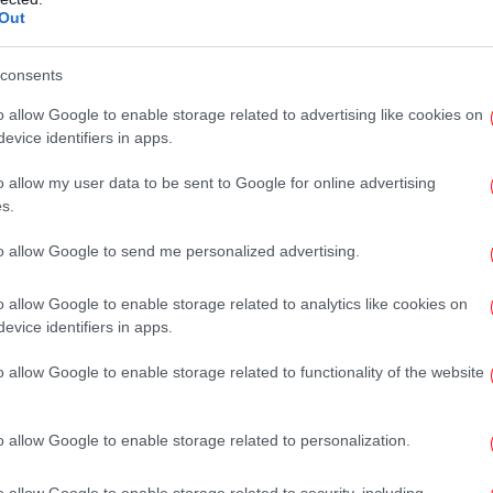
Out
Ολυ
μ
consents
o allow Google to enable storage related to advertising like cookies on
Αυ
evice identifiers in apps.
o allow my user data to be sent to Google for online advertising
s.
Τ
to allow Google to send me personalized advertising.
εν
o allow Google to enable storage related to analytics like cookies on
το Google News
και μάθετε πρώτοι όλες τις ειδήσεις
evice identifiers in apps.
o allow Google to enable storage related to functionality of the website
ς
από την Ελλάδα και τον Κόσμο, στο
α
o allow Google to enable storage related to personalization.
Α
ΟΧΑΙΑ ΔΥΣΤΥΧΗΜΑΤΑ
ΗΛΙΟΎΠΟΛΗ
ΠΕΙΡΑΙΆ
o allow Google to enable storage related to security, including