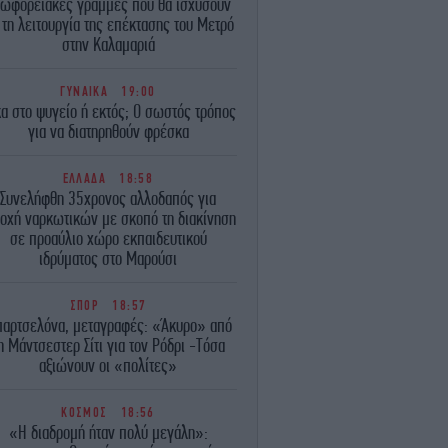
ωφορειακές γραμμές που θα ισχύσουν
 τη λειτουργία της επέκτασης του Μετρό
στην Καλαμαριά
ΓΥΝΑΙΚΑ
19:00
α στο ψυγείο ή εκτός; Ο σωστός τρόπος
για να διατηρηθούν φρέσκα
ΕΛΛΑΔΑ
18:58
Συνελήφθη 35χρονος αλλοδαπός για
τοχή ναρκωτικών με σκοπό τη διακίνηση
σε προαύλιο χώρο εκπαιδευτικού
ιδρύματος στο Μαρούσι
ΣΠΟΡ
18:57
αρτσελόνα, μεταγραφές: «Άκυρο» από
η Μάντσεστερ Σίτι για τον Ρόδρι -Τόσα
αξιώνουν οι «πολίτες»
ΚΟΣΜΟΣ
18:56
«Η διαδρομή ήταν πολύ μεγάλη»: