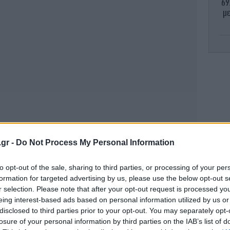
69
με
ξηρ
.gr -
Do Not Process My Personal Information
σθενοφόρο του ΕΚΑΒ που τον μετέφερε στο
8 
 διαπιστώθηκε ο θάνατός του.
to opt-out of the sale, sharing to third parties, or processing of your per
formation for targeted advertising by us, please use the below opt-out s
r selection. Please note that after your opt-out request is processed y
οτοσικλετιστής στον Πειραιά
eing interest-based ads based on personal information utilized by us or
disclosed to third parties prior to your opt-out. You may separately opt-
μα
losure of your personal information by third parties on the IAB’s list of
ηκε και δεύτερο τροχαίο δυστύχημα με θύμα