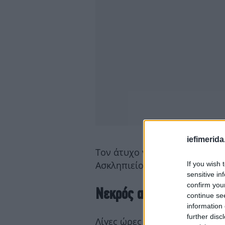
iefimerida
Τον άτυχο νεαρό παρέλαβε α
Ασκληπιείο της Βούλας, όπου
If you wish 
sensitive in
confirm you
Νεκρός από τροχαίο και μ
continue se
information 
further disc
Λίγες ώρες αργότερα σημειώθ