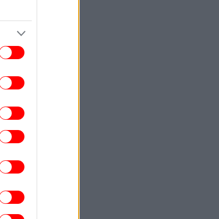
ΣΠΟΡ
18:22
μπιακός: Ο γιος του Τζιοβάνι υπέγραψε
ε τις ακαδημίες των «ερυθρόλευκων»
ΑΥΤΟΚΙΝΗΤΟ
18:21
τά είναι τα πέντε αυτοκίνητα που δε θα
σκουριάσουν ποτέ
ΚΟΣΜΟΣ
18:18
Τι προβλέπει η Συμφωνία της Μέκκας:
ουρκία, Σαουδική Αραβία και Πακιστάν
ώνουν δυνάμεις με το βλέμμα στο Ιράν
STORIES
18:17
Η δολοφονία της Νταϊάν Σίνταλ που
συγκλόνισε τη Βρετανία: Το DNA
ποκάλυψε την αλήθεια 38 χρόνια μετά
ΕΛΛΑΔΑ
18:13
φήνουν την πρωτεύουσα οι αδειούχοι:
Αυξημένη κίνηση στις εξόδους του