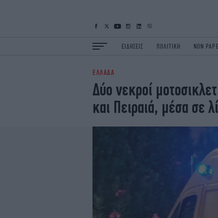
ΕΙΔΗΣΕΙΣ
ΠΟΛΙΤΙΚΗ
NON PAP
ΕΛΛΑΔΑ
ΕΙΔΗΣΕΙΣ
Π
Δύο νεκροί μοτοσικλετ
ΟΙΚΟΝΟΜΙΑ
Κ
και Πειραιά, μέσα σε 
ΖΩΗ
Σ
ΠΟΛΗ
S
ΤΕΧΝΟΛΟΓΙΑ
Υ
EURO
G
iOPINIONS
i
OSCARS
T
NEWSLETTER