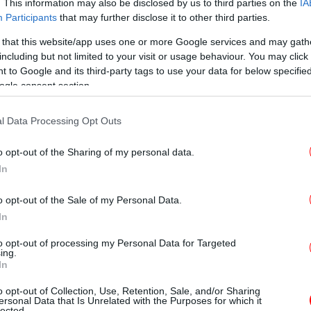
. This information may also be disclosed by us to third parties on the
IA
κλέτας, αυτή τη φορά στον Πειραιά. Το
Participants
that may further disclose it to other third parties.
ίπου στις 5 τα ξημερώματα στη συμβολή
 that this website/app uses one or more Google services and may gath
υ Δημητρίου. Η ηλικία του θύματος μέχρι
Χ
including but not limited to your visit or usage behaviour. You may click 
0,
νωστη.
 to Google and its third-party tags to use your data for below specifi
ogle consent section.
l Data Processing Opt Outs
Πρ
Σέ
κά
o opt-out of the Sharing of my personal data.
In
o opt-out of the Sale of my Personal Data.
In
to opt-out of processing my Personal Data for Targeted
ing.
ΕΛ
In
πο
o opt-out of Collection, Use, Retention, Sale, and/or Sharing
ersonal Data that Is Unrelated with the Purposes for which it
lected.