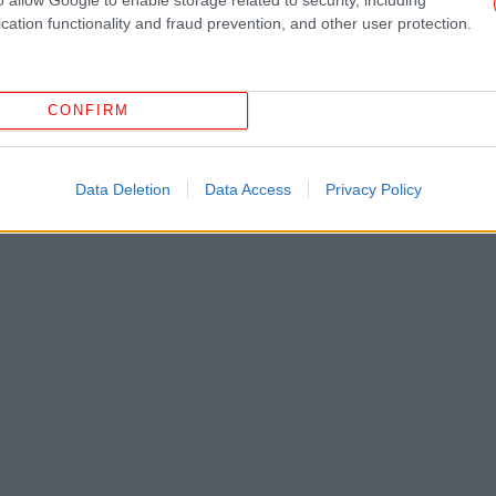
cation functionality and fraud prevention, and other user protection.
CONFIRM
Data Deletion
Data Access
Privacy Policy
He
Ο Π
με
Μό