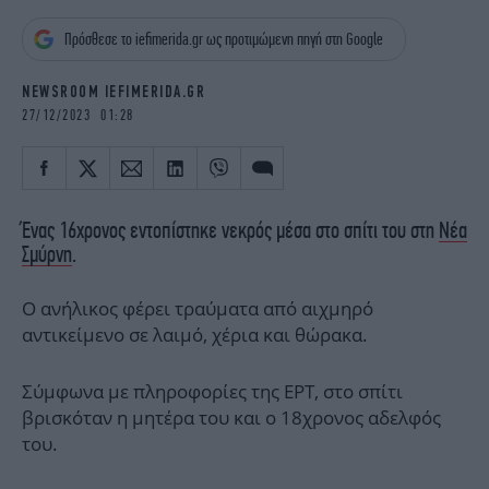
iBOOKS
ΖΩΔΙΑ
Πρόσθεσε το iefimerida.gr ως προτιμώμενη πηγή στη Google
OSCARS
THE OCEAN
MEDIA
ELAMEFORA
NEWSROOM IEFIMERIDA.GR
27/12/2023 01:28
NEWSLETTER
Ένας 16χρονος εντοπίστηκε νεκρός μέσα στο σπίτι του στη
Νέα
Σμύρνη
.
Ο ανήλικος φέρει τραύματα από αιχμηρό
αντικείμενο σε λαιμό, χέρια και θώρακα.
Σύμφωνα με πληροφορίες της ΕΡΤ, στο σπίτι
βρισκόταν η μητέρα του και ο 18χρονος αδελφός
του.