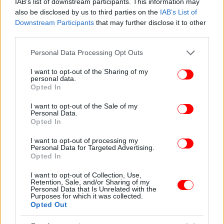
IAB’s list of downstream participants. This information may
also be disclosed by us to third parties on the
IAB’s List of
Downstream Participants
that may further disclose it to other
third parties.
Please note that this website/app uses one or more Google
Personal Data Processing Opt Outs
services and may gather and store information including but
not limited to your visit or usage behaviour. You may click to
I want to opt-out of the Sharing of my
personal data.
grant or deny consent to Google and its third-party tags to
Opted In
use your data for below specified purposes in below Google
ΠΕΡΙΣΣΟΤΕΡΑ ΒΙΝΤΕΟ
consent section.
I want to opt-out of the Sale of my
Personal Data.
Opted In
Ακολουθήστε το
στο Google News
και μάθετε
I want to opt-out of processing my
Personal Data for Targeted Advertising.
πρώτοι όλες τις ειδήσεις
Opted In
Δείτε όλες τις τελευταίες
Ειδήσεις
από την Ελλάδα και τον Κόσμο,
I want to opt-out of Collection, Use,
Retention, Sale, and/or Sharing of my
στο
Personal Data that Is Unrelated with the
Purposes for which it was collected.
Opted Out
ΔΙΑΒΑΣΤΕ ΠΕΡΙΣΣΟΤΕΡΑ
ΝΈΑ ΣΜΎΡΝΗ
16ΧΡΟΝΟΣ
ΑΝΉΛΙΚΟΣ