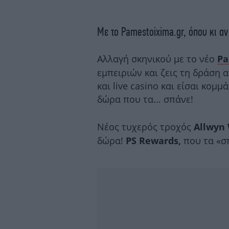
Με το Pamestoixima.gr, όπου κι αν 
Αλλαγή σκηνικού με το νέο
Pa
εμπειριών και ζεις τη δράση 
και live casino και είσαι κομ
δώρα που τα... σπάνε!
Νέος τυχερός τροχός
Allwyn
δώρα!
που τα «σπ
PS Rewards,