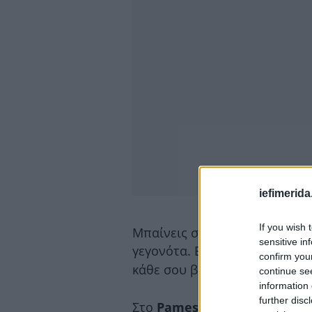
iefimerida
If you wish 
Μπαίνεις στην πιο δυνατή ομ
sensitive in
γεγονότα. Εσύ απολαμβάνεις
confirm you
κάθε σου βήμα! Γιατί εδώ, πρ
continue se
information 
further disc
Στο
, το παι
Pamestoixima.gr