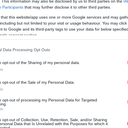
. This information may also be disclosed by us to third parties on the
IA
ανα
Participants
that may further disclose it to other third parties.
ον αγώνα Ατλέτικο Μαδρίτης-Άρσεναλ
 that this website/app uses one or more Google services and may gath
including but not limited to your visit or usage behaviour. You may click 
 to Google and its third-party tags to use your data for below specifi
αι σήμερα (22:00) ο ημιτελικός ανάμεσα
ogle consent section.
 την
π
Άρσεναλ.
l Data Processing Opt Outs
για το μεγάλο παιχνίδι
περ προσφορά*
 και πολλές
.
ενισχυμένες αποδόσεις
o opt-out of the Sharing of my personal data.
In
ας με έως 6150 Δώρα* |
o opt-out of the Sale of my Personal Data.
Δ
In
to opt-out of processing my Personal Data for Targeted
. King of Promos! Απολαμβάνεις αγαπημένα
ing.
λά και την αγωνιστική δράση, με την
In
εντελώς δωρεάν χωρίς
ά* γνωριμίας,
μαν
o opt-out of Collection, Use, Retention, Sale, and/or Sharing
ersonal Data that Is Unrelated with the Purposes for which it
lected.