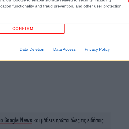
cation functionality and fraud prevention, and other user protection.
ελλ
CONFIRM
Η 
σ
Data Deletion
Data Access
Privacy Policy
Αύ
και
Παγ
το Google News
και μάθετε πρώτοι όλες τις ειδήσεις