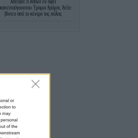
Άδειασε η Αθήνα εν όψει
καπενταύγουστου: Έρημοι δρόμοι, δείτε
βίντεο από το κέντρο της πόλης
ΣΠΟΡ
15:09
ιονέλ Μέσι: Στο Ροσάριο για την κηδεία
του πατέρα του [βίντεο]
ΚΟΣΜΟΣ
15:02
Κύπρος: Αντιδράσεις για τον Φειδία
αναγιώτου -Εμφανίστηκε με σορτς σε
εκδήλωση μνήμης για τους Ισαάκ
-Σολωμού
ΚΟΣΜΟΣ
15:01
Ιράν: «Βιντεοσκοπημένο υλικό με τον
sonal or
τζτάμπα Χαμενεΐ θα δημοσιοποιηθεί στο
ection to
μέλλον»
ou may
 personal
out of the
ΠΟΛΙΤΙΚΗ
14:50
Κοντογεώργης: Προεκλογική αλλά όχι
 downstream