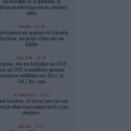
του Κισσάβου με τα αρχοντικά, τα
θόστρωτα καλντερίμια και τις υπέροχες
αυλές
ΕΛΛΑΔΑ
15:18
θυστερήσεις και αναμονή στο Τελωνείο
Ευζώνων, στο ρεύμα εξόδου από την
Ελλάδα
ΠΟΛΙΤΙΚΗ
15:15
κέρτσος: Από τον Δεκέμβριο του 2018
έως τού 2025 οι καταθέσεις φυσικών
προσώπων αυξήθηκαν από 106,4, σε
148,7 δισ. ευρώ
ΑΥΤΟΚΙΝΗΤΟ
15:14
wis Hamilton: «Η Ferrari Luce έχει την
λύτερη οδική συμπεριφορά από ό,τι έχω
οδηγήσει»
ΕΛΛΑΔΑ
15:11