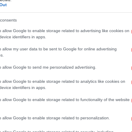
Out
» κι επειδή ο πρωταγωνιστής είσαι εσύ, σε
Με το
τριπλή προσφορά* γνωριμίας!
consents
Ισ
 έως και 6.150 δώρα* εντελώς δωρεάν χωρίς
o allow Google to enable storage related to advertising like cookies on
evice identifiers in apps.
o allow my user data to be sent to Google for online advertising
ις.
Πέ
s.
Π | Κίνδυνος εθισμού & απώλειας
ΗΣ 1114 | Παίξε Υπεύθυνα
to allow Google to send me personalized advertising.
o allow Google to enable storage related to analytics like cookies on
Βα
evice identifiers in apps.
τ
o allow Google to enable storage related to functionality of the website
Φ
o allow Google to enable storage related to personalization.
o allow Google to enable storage related to security, including