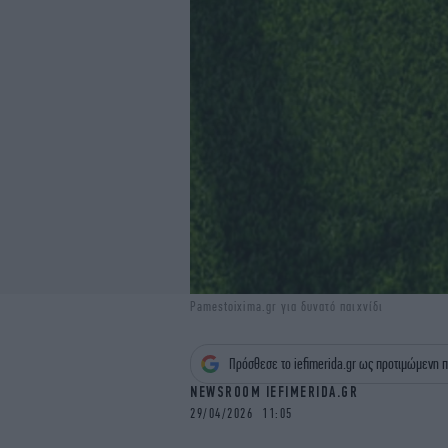
Pamestoixima.gr για δυνατό παιχνίδι
Πρόσθεσε το iefimerida.gr ως προτιμώμενη π
NEWSROOM IEFIMERIDA.GR
29/04/2026 11:05