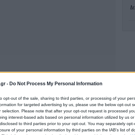
Δε
Λ
Π
.gr -
Do Not Process My Personal Information
to opt-out of the sale, sharing to third parties, or processing of your per
άδα και παίρνεις μέρος στα μεγάλα αθλητικά
Μο
formation for targeted advertising by us, please use the below opt-out s
 το
, εμείς επιβραβεύουμε
Pamestoixima.gr
r selection. Please note that after your opt-out request is processed y
ωταγωνιστής είσαι εσύ!
eing interest-based ads based on personal information utilized by us or
disclosed to third parties prior to your opt-out. You may separately opt-
losure of your personal information by third parties on the IAB’s list of
χνίδι σου τα «σπάει»!