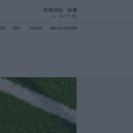
09/08/2026
12:35
34.7°C
ΖΩΗ
ΣΠΟΡ
ΓΥΝΑΙΚΑ
ENGLISH EDITION
ΕΛΛΑΔΑ
ΠΑΝΕΛΛΗΝΙΕΣ
ENGLISH EDITION
TRAVEL
ΟΛΥΜΠΙΑΚΟΙ ΑΓΩΝΕΣ
iAUTOKINITO
ΖΩΔΙΑ
ELAMEFORA