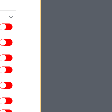
ΚΟΣΜΟΣ
14:28
Άρχισαν οι συνοριακοί έλεγχοι της
πανίας σε ταξιδιώτες από την Ιταλία: Οι
αρμόδιες αρχές έλεγξαν περίπου 200
επισκέπτες
ΚΟΣΜΟΣ
14:25
ντε νεκροί στην Ουκρανία και τη Ρωσία
σε ανταλλαγές πληγμάτων
ΣΠΟΡ
14:24
Ακόμη μία μεγάλη επιτυχία για τον
γγέλη Μαρινάκη: Βρίσκεται στη λίστα με
ους 50 πιο πλούσιους ανθρώπους του
ποδοσφαίρου
ΕΛΛΑΔΑ
14:23
ωτιά σε χαμηλή βλάστηση στο Σπήλαιο
Ορεστιάδας