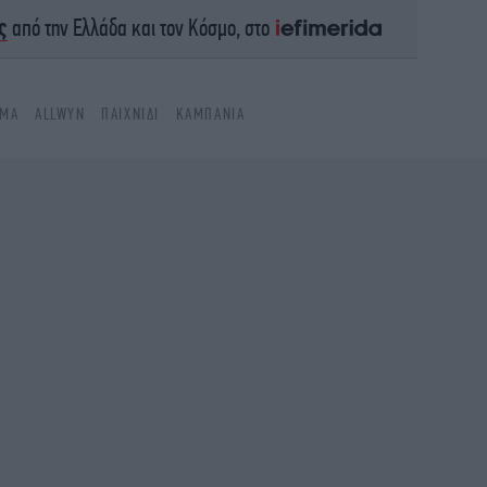
Στ
ς
από την Ελλάδα και τον Κόσμο, στο
Οι
ΗΜΑ
ALLWYN
ΠΑΙΧΝΊΔΙ
ΚΑΜΠΆΝΙΑ
πο
θα
Ο «
Κ