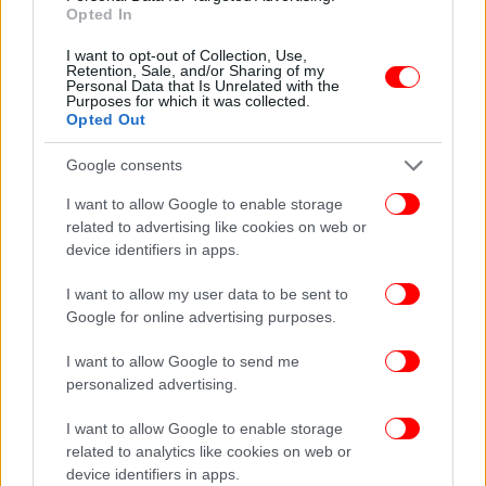
Opted In
I want to opt-out of Collection, Use,
Retention, Sale, and/or Sharing of my
Personal Data that Is Unrelated with the
Purposes for which it was collected.
Opted Out
Google consents
I want to allow Google to enable storage
related to advertising like cookies on web or
device identifiers in apps.
ΟΛΕΣ ΟΙ ΕΙΔΗΣΕΙΣ
I want to allow my user data to be sent to
Reuters: Η ΕΕ γεμίζει τις αποθήκες φυσικό αέριο, αλλά
Google for online advertising purposes.
δεν επαρκούν για πολύ -Επικίνδυνος χειμώνας για τους
27
I want to allow Google to send me
Παγκράτι: Πώς γλίστρησε η 36χρονη μητέρα και
personalized advertising.
βρέθηκε στο κενό -Η μοιραία κίνηση της Τζανετίνας
I want to allow Google to enable storage
Δίκη προπονητή: Αθώος για τον βιασμό, ένοχος για
related to analytics like cookies on web or
κατάχρηση σε ασέλγεια ανηλίκου
device identifiers in apps.