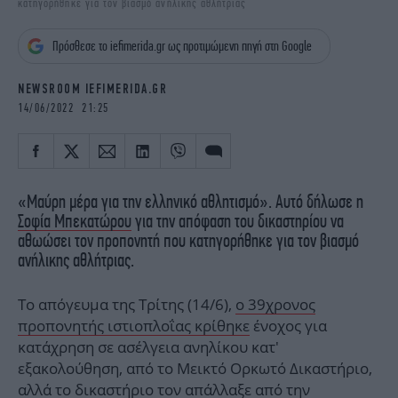
κατηγορήθηκε για τον βιασμό ανήλικης αθλήτριας
iBOOKS
ΖΩΔΙΑ
OSCARS
THE OCEAN
Πρόσθεσε το iefimerida.gr ως προτιμώμενη πηγή στη Google
MEDIA
ELAMEFORA
NEWSROOM IEFIMERIDA.GR
NEWSLETTER
14/06/2022 21:25
«Μαύρη μέρα για την ελληνικό αθλητισμό». Αυτό δήλωσε η
Σοφία Μπεκατώρου
για την απόφαση του δικαστηρίου να
αθωώσει τον προπονητή που κατηγορήθηκε για τον βιασμό
ανήλικης αθλήτριας.
Το απόγευμα της Τρίτης (14/6),
ο 39χρονος
προπονητής ιστιοπλοΐας κρίθηκε
ένοχος για
κατάχρηση σε ασέλγεια ανηλίκου κατ'
εξακολούθηση, από το Μεικτό Ορκωτό Δικαστήριο,
αλλά το δικαστήριο τον απάλλαξε από την