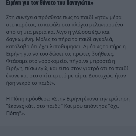
Ειρήνη για τον θάνατο του Παναγιώτη»
Στη συνέχεια πρόσθεσε πως το παιδί «ήταν μέσα
στο καρότσι, το κεφάλι στα πλάγια μελανιασμένο
από τη μια μεριά και λίγο η γλώσσα έξω και
δαγκωμένη. Μόλις το πήρα το παιδί αγκαλιά,
κατάλαβα ότι έχει λιποθυμήσει. Αμέσως το πήρε η
Ειρήνη για να του δώσει τις πρώτες βοήθειες.
Φτάσαμε στο νοσοκομείο, πήγαινε μπροστά η
Ειρήνη, πίσω εγώ, και είπα στον γιατρό ότι το παιδί
έκανε και στο σπίτι εμετό με αίμα. Δυστυχώς, ήταν
ήδη νεκρό το παιδί».
Η Πόπη πρόσθεσε: «Στην Ειρήνη έκανα την ερώτηση
"έκανες κάτι στο παιδί;" Και μου απάντησε "όχι,
Πόπη"».