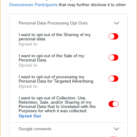
Downstream Participants
that may further disclose it to other
third parties.
Please note that this website/app uses one or more Google
Personal Data Processing Opt Outs
services and may gather and store information including but
not limited to your visit or usage behaviour. You may click to
I want to opt-out of the Sharing of my
personal data.
grant or deny consent to Google and its third-party tags to
Opted In
use your data for below specified purposes in below Google
consent section.
I want to opt-out of the Sale of my
Personal Data.
Opted In
I want to opt-out of processing my
Personal Data for Targeted Advertising.
Opted In
I want to opt-out of Collection, Use,
Retention, Sale, and/or Sharing of my
Personal Data that Is Unrelated with the
Purposes for which it was collected.
Opted Out
Google consents