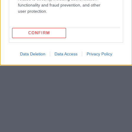
functionality and fraud prevention, and other
Σύζυγος αστυνομικού της Βουλής: Με έκαιγε με
user protection.
αναπτήρα, με γκαζάκια, με ανάγκαζε να ασελγώ στα
παιδιά από 5 ετών
CONFIRM
Data Deletion
Data Access
Privacy Policy