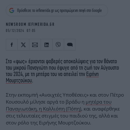
iBOOKS
ΖΩΔΙΑ
Πρόσθεσε το iefimerida.gr ως προτιμώμενη πηγή στη Google
OSCARS
THE OCEAN
MEDIA
ELAMEFORA
NEWSROOM IEFIMERIDA.GR
05/12/2024 07:05
NEWSLETTER
Στο «φως» έρχονται φοβερές αποκαλύψεις για τον θάνατο
του μικρού Παναγιώτη που έφυγε από τη ζωή τον Αύγουστο
του 2024, με τη μητέρα του να απειλεί την
Ειρήνη
Μουρτζούκου
.
Στην εκπομπή «Ανοιχτές Υποθέσεις» και στον Πέτρο
Κουσουλό μίλησε αργά το βράδυ η
μητέρα του
Παναγιωτάκη, η Καλλιόπη (Πόπη)
, και αναφέρθηκε
στις τελευταίες στιγμές του παιδιού της, αλλά και
στον ρόλο της Ειρήνης Μουρτζούκου.