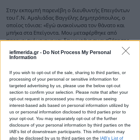
Στην εκπομπή παρενέβη ο διευθυντής Επειγόντων
του Γ.Ν. Αμαλιάδας Βαγγέλης Δημητρόπουλος, ο
οποίος τόνισε: «Εγώ ανακοίνωσα τον θάνατο και
μπήκα στα Επείγοντα. Μου μεταφέρθηκε από
παρευρισκόμενους και δεν χωράνε αμφισβήτησης
αυτά που θα πω, ότι εκείνη τη στιγμή, (Ειρήνη)
iefimerida.gr -
Do Not Process My Personal
άνοιξες την αγκαλιά σου για να πάρεις την
Information
Καλλιόπη». Η Ειρήνη Μουρτζούκου μετά τα
λεγόμενα του κ. Δημητρόπουλου αντέδρασε.
If you wish to opt-out of the sale, sharing to third parties, or
processing of your personal or sensitive information for
targeted advertising by us, please use the below opt-out
Στη συνέχεια τόνισε πως η Καλλιόπη «άκουσε πολύ
section to confirm your selection. Please note that after your
ψύχραιμα την ανακοίνωση (του θανάτου του
opt-out request is processed you may continue seeing
μικρού Παναγιώτη) και έκανε εντύπωση στους
interest-based ads based on personal information utilized by
παρευρισκόμενους η απάθειά της. Εγώ άλλο θέλω
us or personal information disclosed to third parties prior to
να ρωτήσω κοπέλα μου. Πήγες να την πάρεις
your opt-out. You may separately opt-out of the further
αγκαλιά. Σε απέφυγε η Καλλιόπη ή όχι;».
disclosure of your personal information by third parties on the
IAB’s list of downstream participants. This information may
also be disclosed by us to third parties on the
IAB’s List of