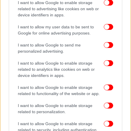
I want to allow Google to enable storage
related to advertising like cookies on web or
device identifiers in apps.
I want to allow my user data to be sent to
Google for online advertising purposes.
I want to allow Google to send me
personalized advertising.
Εκείνη τη στιγμή η Ειρήνη Μουρτζούκου απάντησε
«Δεν το θυμάμαι» και πρόσθεσε πως τρεις ημέρες
I want to allow Google to enable storage
πριν τον θάνατο του Παναγιωτάκη έμενε σε ένα
related to analytics like cookies on web or
συγγενικό της σπίτι.
device identifiers in apps.
I want to allow Google to enable storage
ΟΛΕΣ ΟΙ ΕΙΔΗΣΕΙΣ
related to functionality of the website or app.
Αγωγή διαζυγίου κατά του Μίνωα Μάτσα κατέθεσε η
I want to allow Google to enable storage
Όλγα Κεφαλογιάννη -Τι αναφέρει
related to personalization.
Άρτα: Αυτή είναι η αστυνομικός που φέρεται να
κακοποιούσε τον σύζυγό της -Είχε βίαιες εξάρσεις
I want to allow Google to enable storage
μπροστά στο παιδί
related to security, including authentication