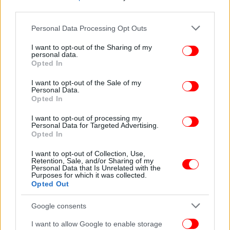
Κωνσταντίνος Κυρανάκης.
third parties.
Please note that this website/app uses one or more Google
Personal Data Processing Opt Outs
services and may gather and store information including but
not limited to your visit or usage behaviour. You may click to
I want to opt-out of the Sharing of my
personal data.
grant or deny consent to Google and its third-party tags to
Opted In
use your data for below specified purposes in below Google
consent section.
I want to opt-out of the Sale of my
Personal Data.
Opted In
I want to opt-out of processing my
Personal Data for Targeted Advertising.
Opted In
I want to opt-out of Collection, Use,
Retention, Sale, and/or Sharing of my
Personal Data that Is Unrelated with the
Purposes for which it was collected.
«Με μια ουσιαστική ενημερωτική δράση, το
Opted Out
Υπουργείο μας ενώνει τις δυνάμεις του με το
Google consents
Υπουργείο Υποδομών και Μεταφορών,
υλοποιώντας φέτος καμπάνια ενημέρωσης και
I want to allow Google to enable storage