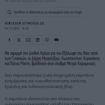
την εξάλειψη της βίας κατά των γυναικών
iBOOKS
ΖΩΔΙΑ
OSCARS
THE OCEAN
Πρόσθεσε το iefimerida.gr ως προτιμώμενη πηγή στη Google
MEDIA
ELAMEFORA
NEWSROOM IEFIMERIDA.GR
NEWSLETTER
25/11/2025 16:34
Με αφορμή την Διεθνή Ημέρα για την Εξάλειψη της Βίας κατά
των Γυναικών, οι
Δόμνα Μιχαηλίδου
, Κωνσταντίνος Κυρανάκης
και Έλενα Ράπτη, βρέθηκαν στον σταθμό Μετρό Κεραμεικός.
Εκεί παρουσιάστηκε η νέα στοχευμένη καμπάνια
ενημέρωσης και ευαισθητοποίησης κατά της
έμφυλης και ενδοοικογενειακής βίας.
Η καμπάνια υλοποιείται στο πλαίσιο του
μνημονίου συνεργασίας μεταξύ του Υπουργείου