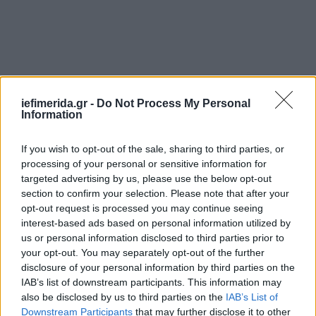
iefimerida.gr -
Do Not Process My Personal
«Ενώνουμε τις δυνάμεις μας, ως Υπουργείο
Information
Μεταφορών, με το Υπουργείο Κοινωνικής Συνοχής
και Οικογένειας και με όλη την ομάδα του Μετρό
If you wish to opt-out of the sale, sharing to third parties, or
processing of your personal or sensitive information for
της Αθήνας, για να στείλουμε ένα δυνατό και
targeted advertising by us, please use the below opt-out
ξεκάθαρο μήνυμα. Με αφορμή τη σημερινή
section to confirm your selection. Please note that after your
Παγκόσμια Ημέρα για την Εξάλειψη της Βίας κατά
opt-out request is processed you may continue seeing
των Γυναικών, μια απλή γραμμή όπως το 15900, με
interest-based ads based on personal information utilized by
εξειδικευμένους υπαλλήλους, μπορεί να προσφέρει
us or personal information disclosed to third parties prior to
την υποστήριξη που χρειάζεται μια γυναίκα για να
your opt-out. You may separately opt-out of the further
ζητήσει βοήθεια. Να μιλήσουν όσες έχουν ανάγκη
disclosure of your personal information by third parties on the
IAB’s list of downstream participants. This information may
και να ξέρουν ότι η Πολιτεία είναι δίπλα τους»,
also be disclosed by us to third parties on the
IAB’s List of
δήλωσε ο Αναπληρωτής Υπουργός Μεταφορών
Downstream Participants
that may further disclose it to other