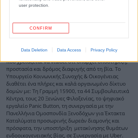
user protection.
CONFIRM
Το μήνυμα “Μίλησέ μας” επιδιώκουμε να φτάσει σε
Data Deletion
Data Access
Privacy Policy
κάθε διαδρομή, σε κάθε γειτονιά, σε κάθε γυναίκα
που χρειάζεται να νιώσει ότι υπάρχει υποστήριξη,
προστασία και δρόμος διαφυγής από τη βία. Το
Υπουργείο Κοινωνικής Συνοχής & Οικογένειας
διαθέτει ένα πλήρες και καλά οργανωμένο δίκτυο
δομών με: Τη Γραμμή 15900, τα 44 Συμβουλευτικά
Κέντρα, τους 20 Ξενώνες Φιλοξενίας, το ψηφιακό
εργαλείο Panic Button, τη συνεργασία με την
Πανελλήνια Ομοσπονδία Ξενοδόχων για Έκτακτα
Καταλύματα προσωρινής δωρεάν διαμονής και
πρόσφατα, την υποστήριξη μετακίνησης θυμάτων
ενδοοικογενειακής βίας, σε Συνεργασία με Uber.