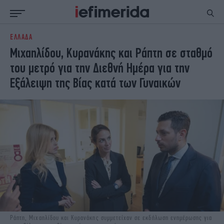
ΕΛΛΑΔΑ
ΕΙΔΗΣΕΙΣ
ΠΟΛΙΤΙΚΗ
Μιχαηλίδου, Κυρανάκης και Ράπτη σε σταθμό
NON PAPER
ΕΛΛΑΔΑ
του μετρό για την Διεθνή Ημέρα για την
ΟΙΚΟΝΟΜΙΑ
ΚΟΣΜΟΣ
Εξάλειψη της Βίας κατά των Γυναικών
ΠΟΛΙΤΙΣΜΟΣ
ΠΑΝΕΛΛΗΝΙΕΣ
ΖΩΗ
ΣΠΟΡ
ΓΥΝΑΙΚΑ
ENGLISH EDITION
ΠΟΛΗ
STORIES
ΕΚΛΟΓΕΣ
TRAVEL
ΤΕΧΝΟΛΟΓΙΑ
ΥΓΕΙΑ
DESIGN
ΟΛΥΜΠΙΑΚΟΙ ΑΓΩΝΕΣ
EURO
GREEN
PODCAST
iAUTOKINITO
iOPINIONS
iGASTRONOMIE
Ράπτη, Μιχαηλίδου και Κυρανάκης συμμετείχαν σε εκδήλωση ενημέρωσης για