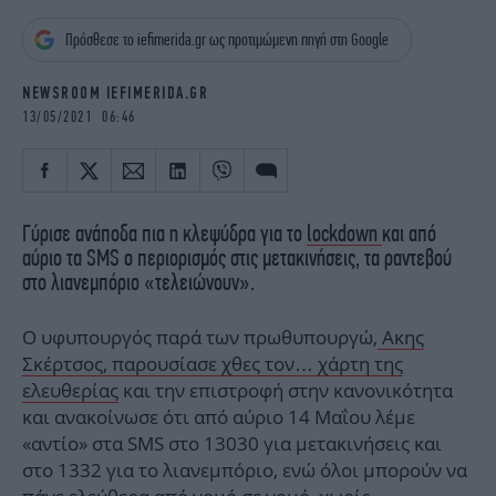
iBOOKS
ΖΩΔΙΑ
Πρόσθεσε το iefimerida.gr ως προτιμώμενη πηγή στη Google
OSCARS
THE OCEAN
MEDIA
ELAMEFORA
NEWSROOM IEFIMERIDA.GR
13/05/2021 06:46
NEWSLETTER
Γύρισε ανάποδα πια η κλεψύδρα για το
lockdown
και από
αύριο τα SMS ο περιορισμός στις μετακινήσεις, τα ραντεβού
στο λιανεμπόριο «τελειώνουν».
Ο υφυπουργός παρά των πρωθυπουργώ,
Ακης
Σκέρτσος, παρουσίασε χθες τον… χάρτη της
ελευθερίας
και την επιστροφή στην κανονικότητα
και ανακοίνωσε ότι από αύριο 14 Μαΐου λέμε
«αντίο» στα SMS στο 13030 για μετακινήσεις και
στο 1332 για το λιανεμπόριο, ενώ όλοι μπορούν να