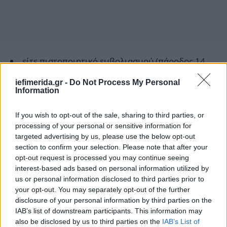
είτε πιστοποιητικό εμβολιασμού (πάροδος 14
ημερών από τη δεύτερη δόση)
iefimerida.gr -
Do Not Process My Personal
είτε PCR τεστ 72 ωρών ή rapid test 24 ωρών ή
Information
self test 24 ωρών
είτε βεβαίωση νόσησης (2 μήνες μετά τη νόσηση
If you wish to opt-out of the sale, sharing to third parties, or
και έως 9 μήνες)
processing of your personal or sensitive information for
targeted advertising by us, please use the below opt-out
section to confirm your selection. Please note that after your
Ο έλεγχος των παραπάνω θα πραγματοποιείται
opt-out request is processed you may continue seeing
υποχρεωτικά από τις αεροπορικές και τις
interest-based ads based on personal information utilized by
ακτοπλοϊκές εταιρείες, και υπόχρεοι θα είναι όλοι
us or personal information disclosed to third parties prior to
οι ημεδαποί και αλλοδαποί ταξιδιώτες άνω των 5
your opt-out. You may separately opt-out of the further
ετών.
disclosure of your personal information by third parties on the
IAB’s list of downstream participants. This information may
also be disclosed by us to third parties on the
IAB’s List of
Τι ανοίγει στη συνέχεια