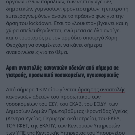
οργανωμένων παραλιών, των νηπιαγωγείων,
δημοτικών, γυμνασίων, φροντιστηρίων, η επιτροπή
εμπειρογνωμόνων άναψε το πράσινο φως για την
άρση του lockdown. Ετσι το «λουκέτο» βγαίνει και η
χώρα απελευθερώνεται, ενώ μέσα σε όλα ανοίγει
και ο τουρισμός με τον αρμόδιο υπουργό
Χάρη
Θεοχάρη
να αναμένεται να κάνει σήμερα
ανακοινώσεις για το θέμα.
Αρση αναστολής κανονικών αδειών από σήμερα σε
γιατρούς, προσωπικό νοσοκομείων, υγειονομικούς
Από σήμερα 13 Μαΐου γίνεται
άρση της αναστολής
κανονικών αδειών
του προσωπικού των
νοσοκομείων του ΕΣΥ, του ΕΚΑΒ, του ΕΟΔΥ, των
Δημοσίων Δομών Πρωτοβάθμιας Φροντίδας Υγείας
(Κέντρα Υγείας, Περιφερειακά Ιατρεία), του ΕΚΕΑ,
ΤΟΥ ΙΦΕΤ, της ΕΚΑΠΥ, των Κεντρικών Υπηρεσιών
των ΥΠΕ της Κεντρικής Υπηρεσίας του Υπουργείου