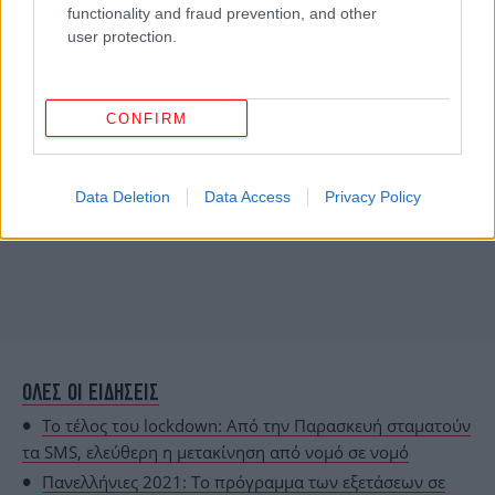
functionality and fraud prevention, and other
user protection.
CONFIRM
Data Deletion
Data Access
Privacy Policy
ΟΛΕΣ ΟΙ ΕΙΔΗΣΕΙΣ
Το τέλος του lockdown: Από την Παρασκευή σταματούν
τα SMS, ελεύθερη η μετακίνηση από νομό σε νομό
Πανελλήνιες 2021: Το πρόγραμμα των εξετάσεων σε