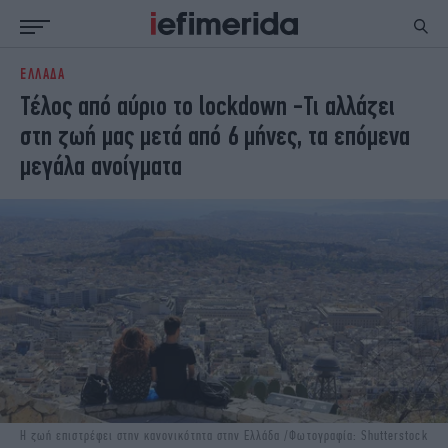
ΕΛΛΑΔΑ
ΕΙΔΗΣΕΙΣ
ΠΟΛΙΤΙΚΗ
Τέλος από αύριο το lockdown -Τι αλλάζει
NON PAPER
ΕΛΛΑΔΑ
στη ζωή μας μετά από 6 μήνες, τα επόμενα
ΟΙΚΟΝΟΜΙΑ
ΚΟΣΜΟΣ
μεγάλα ανοίγματα
ΠΟΛΙΤΙΣΜΟΣ
ΠΑΝΕΛΛΗΝΙΕΣ
ΖΩΗ
ΣΠΟΡ
ΓΥΝΑΙΚΑ
ENGLISH EDITION
ΠΟΛΗ
STORIES
ΕΚΛΟΓΕΣ
TRAVEL
ΤΕΧΝΟΛΟΓΙΑ
ΥΓΕΙΑ
DESIGN
ΟΛΥΜΠΙΑΚΟΙ ΑΓΩΝΕΣ
EURO
GREEN
PODCAST
iAUTOKINITO
iOPINIONS
iGASTRONOMIE
Η ζωή επιστρέφει στην κανονικότητα στην Ελλάδα /Φωτογραφία: Shutterstock