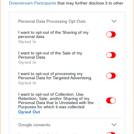
Downstream Participants
that may further disclose it to other
third parties.
Το «ξεκλείδωμα θα έχει και συνέχεια στο αμέσως
επόμενο διάστημα, καθώς θα ξεκινήσουν και πάλι
Please note that this website/app uses one or more Google
Personal Data Processing Opt Outs
services and may gather and store information including but
βρεφονηπιακοί σταθμοί, θερινοί κινηματογράφοι,
not limited to your visit or usage behaviour. You may click to
I want to opt-out of the Sharing of my
ανοιχτοί πολιτιστικοί χώροι. Αναλυτικά ανοίγουν:
personal data.
grant or deny consent to Google and its third-party tags to
Opted In
use your data for below specified purposes in below Google
Στις 17 Μαΐου οι βρεφονηπιακοί σταθμοί
consent section.
I want to opt-out of the Sale of my
Στις 21 Μαΐου οι θερινοί κινηματογράφοι
Personal Data.
Opted In
Στις 28 Μαΐου οι ανοιχτοί πολιτιστικοί χώροι
I want to opt-out of processing my
Personal Data for Targeted Advertising.
Επίσης από τον Ιούνιο θα μπορούν να γίνονται
Opted In
γάμοι και βαφτίσεις σε εξωτερικούς χώρους, αλλά
I want to opt-out of Collection, Use,
με ανώτατο όριο καλεσμένων τα 100 άτομα.
Retention, Sale, and/or Sharing of my
Personal Data that Is Unrelated with the
Purposes for which it was collected.
Opted Out
ΕΛΛΑΔΑ
12/05/2021 20:51
Αρση lockdown: Πώς θα πάμε στα νησιά -Πώς θα γίνονται οι
Google consents
μετακινήσεις στην ηπειρωτική Ελλάδα