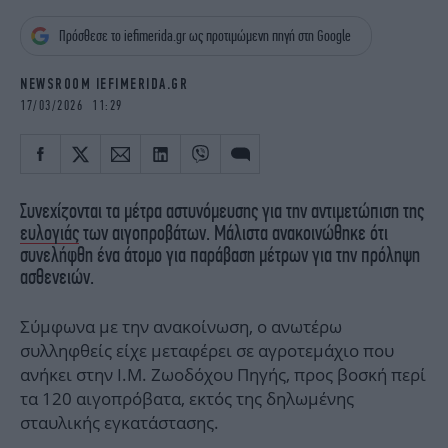
iBOOKS
ΖΩΔΙΑ
Πρόσθεσε το iefimerida.gr ως προτιμώμενη πηγή στη Google
OSCARS
THE OCEAN
MEDIA
ELAMEFORA
NEWSROOM IEFIMERIDA.GR
17/03/2026 11:29
NEWSLETTER
Συνεχίζονται τα μέτρα αστυνόμευσης για την αντιμετώπιση της
ευλογιάς
των αιγοπροβάτων. Μάλιστα ανακοινώθηκε ότι
συνελήφθη ένα άτομο για παράβαση μέτρων για την πρόληψη
ασθενειών.
Σύμφωνα με την ανακοίνωση, ο ανωτέρω
συλληφθείς είχε μεταφέρει σε αγροτεμάχιο που
ανήκει στην Ι.Μ. Ζωοδόχου Πηγής, προς βοσκή περί
τα 120 αιγοπρόβατα, εκτός της δηλωμένης
σταυλικής εγκατάστασης.