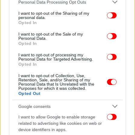
Please note that this website/app uses one or more Google
Personal Data Processing Opt Outs
Όπως αναφέρεται στην ανακοίνωση, ο συλληφθείς,
services and may gather and store information including but
σύμφωνα με τα σχετικά έγγραφα που προσκόμισε,
not limited to your visit or usage behaviour. You may click to
I want to opt-out of the Sharing of my
personal data.
grant or deny consent to Google and its third-party tags to
είναι συνιδιοκτήτης των αιγοπροβάτων μαζί με τον
Opted In
use your data for below specified purposes in below Google
πατέρα του, ο οποίος και αναζητείται να συλληφθεί
consent section.
I want to opt-out of the Sale of my
στο πλαίσιο του αυτοφώρου.
Personal Data.
Opted In
ΑΠΕ-ΜΠΕ
I want to opt-out of processing my
Personal Data for Targeted Advertising.
Opted In
ΟΛΕΣ ΟΙ ΕΙΔΗΣΕΙΣ
I want to opt-out of Collection, Use,
Το Ισραήλ λέει ότι χτύπησε τον Λαριτζανί, αρχηγό
Retention, Sale, and/or Sharing of my
Personal Data that Is Unrelated with the
ασφαλείας του Ιράν -Αγνωστη η τύχη του
Purposes for which it was collected.
Τα νέα μέτρα για τη μείωση του κόστους ενέργειας που
Opted Out
ετοιμάζει η Ευρώπη -Οι 4 παράγοντες που διαμορφώνουν
Google consents
τις τιμές
Καιρός: Έρχονται βροχές, μποφόρ και χιόνια από
I want to allow Google to enable storage
Πέμπτη -Πώς θα πέσει η θερμοκρασία στην Αθήνα
related to advertising like cookies on web or
device identifiers in apps.