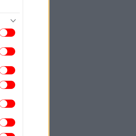
ου Ντόντσιτς του ζητά 50 εκατομμύρια
δολάρια
ΕΛΛΑΔΑ
10:08
Μητέρα και γιος σκοτώθηκαν μετά από
ετωπική σύγκρουση ΙΧ με φορτηγό στις
Σέρρες -Εικόνες από το σημείο του
δυστυχήματος
ΣΠΟΡ
09:57
Ο ποδοσφαιριστής που έπαιξε στο
Conference League χωρίς δεξί χέρι
[εικόνες]
GASTRONOMIE
09:52
Πέντε κρασιά από νησιά, για το
ιμπολόγημα του Αυγούστου -«Τραγανά»,
μάμ για τηγάνια, λαδερά και θαλασσινά
ΓΥΝΑΙΚΑ
09:46
ύτικες φακίδες: Το προϊόν από τα Zara