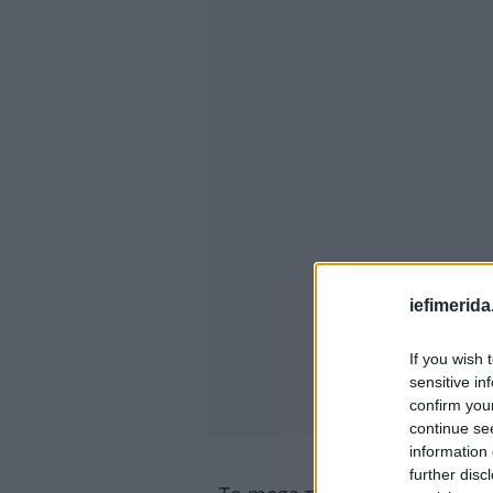
iefimerida
If you wish 
sensitive in
confirm you
continue se
information 
further disc