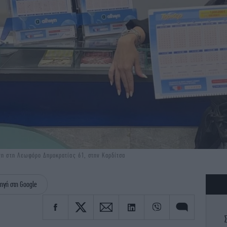
wyn στη Λεωφόρο Δημοκρατίας 61, στην Καρδίτσα
ηγή στη Google