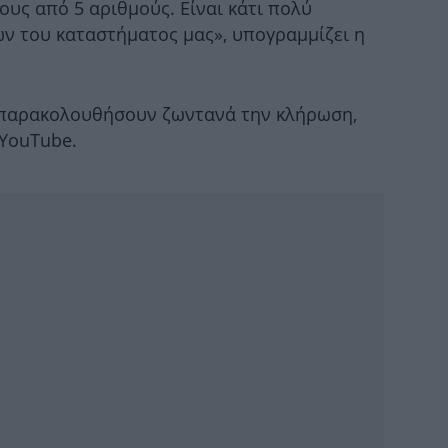
ς από 5 αριθμούς. Είναι κάτι πολύ
ν του καταστήματος μας», υπογραμμίζει η
Νε
π
παρακολουθήσουν ζωντανά την κλήρωση,
 YouTube.
Κ
σύ
Τ