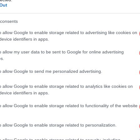
οντας στο
Allwyn.gr
, όπου μπορούν να
τ
Out
αδικτυακά.
consents
o allow Google to enable storage related to advertising like cookies on
μ
evice identifiers in apps.
o allow my user data to be sent to Google for online advertising
s.
to allow Google to send me personalized advertising.
o allow Google to enable storage related to analytics like cookies on
evice identifiers in apps.
o allow Google to enable storage related to functionality of the website
τσ
τα
o allow Google to enable storage related to personalization.
Ψε
o allow Google to enable storage related to security, including