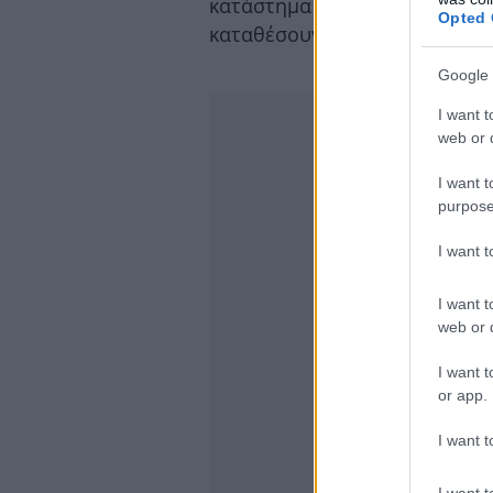
κατάστημα Allwyn είτε μπαίν
Opted 
καταθέσουν το δελτίο τους δι
Google 
I want t
web or d
I want t
purpose
I want 
I want t
web or d
I want t
or app.
I want t
I want t