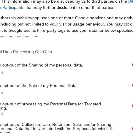
ατ. ευρώ έχει προσελκύσει το ενδιαφέρον
29
. This information may also be disclosed by us to third parties on the
IA
 Allwyn. Πάντα τις ημέρες διεξαγωγής των
Participants
that may further disclose it to other third parties.
παιχνίδι είναι περισσότερες και ειδικά σε
 that this website/app uses one or more Google services and may gath
, η κίνηση στο κατάστημα μας αυξάνεται»,
including but not limited to your visit or usage behaviour. You may click 
ιδιοκτήτρια καταστήματος Allwyn στην
 to Google and its third-party tags to use your data for below specifi
Μα
ogle consent section.
δρά
γ
l Data Processing Opt Outs
ις 21:30
Η Έ
o opt-out of the Sharing of my personal data.
In
o opt-out of the Sale of my Personal Data.
ν να διεκδικήσουν τα 8,6 εκατ. ευρώ της
In
ι έπαθλα των 100.000 ευρώ, ποσό που
κ
ικητή της δεύτερης κατηγορίας σε όλες τις
to opt-out of processing my Personal Data for Targeted
ing.
η και Κυριακή, με δύο τρόπους.
In
o opt-out of Collection, Use, Retention, Sale, and/or Sharing
αθέτοντας το δελτίο τους στο πλησιέστερο
Σ
ersonal Data that Is Unrelated with the Purposes for which it
lected.