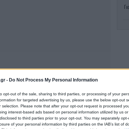
Γι
Μ
ό
H 
τη
.gr -
Do Not Process My Personal Information
Α
to opt-out of the sale, sharing to third parties, or processing of your per
Κ
formation for targeted advertising by us, please use the below opt-out s
α
r selection. Please note that after your opt-out request is processed y
eing interest-based ads based on personal information utilized by us or
disclosed to third parties prior to your opt-out. You may separately opt-
losure of your personal information by third parties on the IAB’s list of