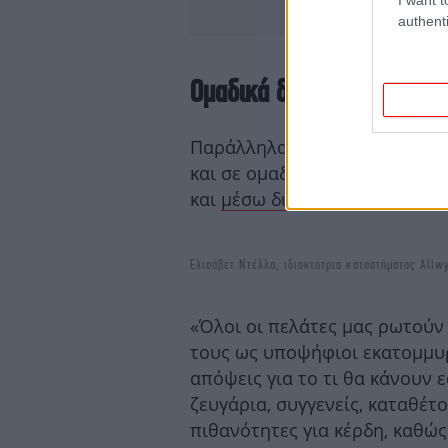
authenti
Ομαδικά δελτία στα κατασ
Παράλληλα, οι παίκτες του Τ
και σε ομαδικά δελτία, τόσο 
και
μέσω διαδικτύου.
Ελισάβετ Ντέλλα, ιδιοκτήτρια καταστήματος All
«Όλοι οι πελάτες μας ρωτούν
τους ως υποψήφιοι εκατομμυρ
απόψεις για το τι θα κάνουν 
ζευγάρια, συγγενείς, καταθέτ
πιθανότητες για κέρδη, καθώς