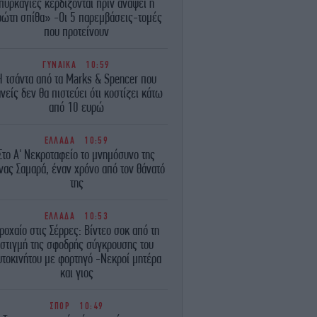
πυρκαγιές κερδίζονται πριν ανάψει η
ρώτη σπίθα» -Οι 5 παρεμβάσεις-τομές
που προτείνουν
ΓΥΝΑΙΚΑ
10:59
Η τσάντα από τα Marks & Spencer που
νείς δεν θα πιστεύει ότι κοστίζει κάτω
από 10 ευρώ
ΕΛΛΑΔΑ
10:59
Στο Α' Νεκροταφείο το μνημόσυνο της
νας Σαμαρά, έναν χρόνο από τον θάνατό
της
ΕΛΛΑΔΑ
10:53
ροχαίο στις Σέρρες: Βίντεο σοκ από τη
στιγμή της σφοδρής σύγκρουσης του
υτοκινήτου με φορτηγό -Νεκροί μητέρα
και γιος
ΣΠΟΡ
10:49