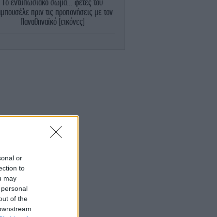
Το εντυπωσιακό σώμα... φέτες του
αμπουσέλε πριν τις προπονήσεις με τον
Παναθηναϊκό [εικόνες]
ΚΟΣΜΟΣ
10:47
Θρίλερ με σενάρια για την υγεία του
οτζτάμπα Χαμενεΐ στο Ιράν -Αναφορές
τι μπορεί να πεθάνει ανά πάσα στιγμή
ΕΛΛΑΔΑ
10:43
άγνωστη γέφυρα της Ελλάδας που κόβει
ν ανάσα -Πού βρίσκεται, πάνω από ποια
λίμνη περνάει
STORIES
10:40
ίγυπτος: Ανατροπή για τις πυραμίδες -
sonal or
ρυφό σύστημα νερού 4.500 ετών ίσως
ection to
ποκαλύπτει πώς χτίστηκαν τα μνημεία
ou may
των Φαραώ
 personal
out of the
 downstream
ΕΛΛΑΔΑ
10:27