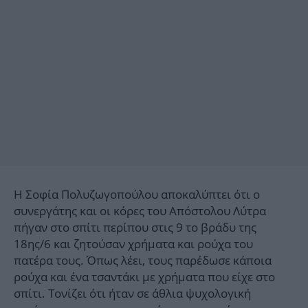
Η Σοφία Πολυζωγοπούλου αποκαλύπτει ότι ο
συνεργάτης και οι κόρες του Απόστολου Λύτρα
πήγαν στο σπίτι περίπου στις 9 το βράδυ της
18ης/6 και ζητούσαν χρήματα και ρούχα του
πατέρα τους. Όπως λέει, τους παρέδωσε κάποια
ρούχα και ένα τσαντάκι με χρήματα που είχε στο
σπίτι. Τονίζει ότι ήταν σε άθλια ψυχολογική