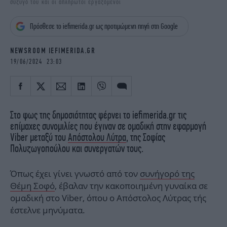
σύζυγό του και οι απλήρωτοι εργαζόμενοι
iBOOKS
ΖΩΔΙΑ
OSCARS
THE OCEAN
Πρόσθεσε το iefimerida.gr ως προτιμώμενη πηγή στη Google
MEDIA
ELAMEFORA
NEWSROOM IEFIMERIDA.GR
NEWSLETTER
19/06/2024 23:03
Στο φως της δημοσιότητας φέρνει το iefimerida.gr τις
επίμαχες συνομιλίες που έγιναν σε ομαδική στην εφαρμογή
Viber μεταξύ του
Απόστολου Λύτρα
, της Σοφίας
Πολυζωγοπούλου και συνεργατών τους.
Όπως έχει γίνει γνωστό από τον
συνήγορό της
Θέμη Σοφό
, έβαλαν την κακοποιημένη γυναίκα σε
ομαδική στο Viber, όπου ο Απόστολος Λύτρας τής
έστελνε μηνύματα.