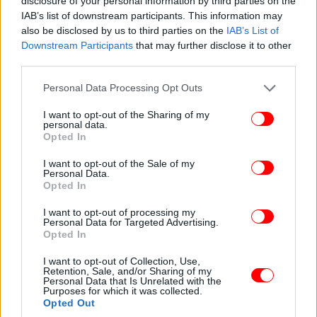
disclosure of your personal information by third parties on the
IAB’s list of downstream participants. This information may
also be disclosed by us to third parties on the
IAB’s List of
Downstream Participants
that may further disclose it to other
third parties.
Please note that this website/app uses one or more Google
Personal Data Processing Opt Outs
services and may gather and store information including but
not limited to your visit or usage behaviour. You may click to
I want to opt-out of the Sharing of my
personal data.
grant or deny consent to Google and its third-party tags to
Opted In
use your data for below specified purposes in below Google
consent section.
I want to opt-out of the Sale of my
Personal Data.
Opted In
I want to opt-out of processing my
Personal Data for Targeted Advertising.
Opted In
I want to opt-out of Collection, Use,
Retention, Sale, and/or Sharing of my
Personal Data that Is Unrelated with the
Purposes for which it was collected.
Opted Out