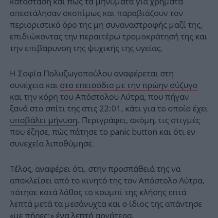
κατάσταση και πως τα μηνύματα για χρήματα
απεστάλησαν σκοπίμως και παραβιάζουν τον
περιοριστικό όρο της μη συναναστροφής μαζί της,
επιδιώκοντας την περαιτέρω τρομοκράτησή της και
την επιβάρυνση της ψυχικής της υγείας.
Η Σοφία Πολυζωγοπούλου αναφέρεται στη
συνέχεια και
στο επεισόδιο με την πρώην σύζυγο
και την κόρη του
Απόστολου Λύτρα, που πήγαν
ξανά στο σπίτι της στις 22:01, κάτι για το οποίο έχει
υποβάλει μήνυση
. Περιγράφει, ακόμη, τις στιγμές
που έζησε, πώς πάτησε το panic button και ότι εν
συνεχεία λιποθύμησε.
Τέλος, αναφέρει ότι, στην προσπάθειά της να
αποκλείσει από το κινητό της τον Απόστολο Λύτρα,
πάτησε κατά λάθος το κουμπί της κλήσης επτά
λεπτά μετά τα μεσάνυχτα και ο ίδιος της απάντησε
«με πήρες;» ένα λεπτό αργότερα.