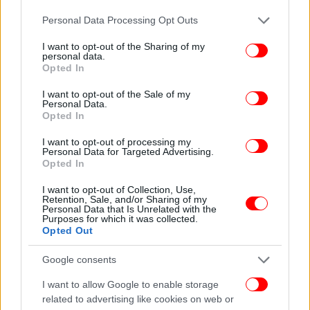
Please note that this website/app uses one or more Google
Personal Data Processing Opt Outs
services and may gather and store information including but
not limited to your visit or usage behaviour. You may click to
I want to opt-out of the Sharing of my
Στην ευρύτερη χερσαία περιοχή εντοπίστηκαν 25
personal data.
grant or deny consent to Google and its third-party tags to
αλλοδαποί από στελέχη της ΕΛ.ΑΣ.. Από το
Opted In
use your data for below specified purposes in below Google
περιστατικό δεν υπήρξε κάποιος τραυματισμός.
consent section.
I want to opt-out of the Sale of my
Προανάκριση διενεργείται από το Κεντρικό
Personal Data.
Λιμεναρχείο Μυτιλήνης.
Opted In
I want to opt-out of processing my
Personal Data for Targeted Advertising.
ΟΛΕΣ ΟΙ ΕΙΔΗΣΕΙΣ
Opted In
Εξερράγη βόμβα στα γραφεία της Hellenic Train στη
I want to opt-out of Collection, Use,
Συγγρού -Είχε προηγηθεί απειλητικό τηλεφώνημα
Retention, Sale, and/or Sharing of my
Personal Data that Is Unrelated with the
Πώς έγινε το διπλό φονικό στο Αίγιο: Σφίγγα ο
Purposes for which it was collected.
δράστης -Είχε αυτοκτονήσει ο πατέρας του, είχε κάνει
Opted Out
απόπειρα και ο ίδιος
Google consents
Η Βουλή αποφάσισε την παραπομπή Τριαντόπουλου
στο Δικαστικό Συμβούλιο -Με ψήφους ΝΔ, ΠΑΣΟΚ και
I want to allow Google to enable storage
ανεξάρτητων
related to advertising like cookies on web or