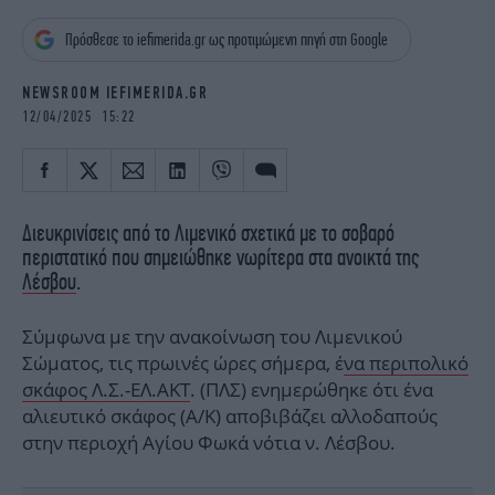
iBOOKS
ΖΩΔΙΑ
Πρόσθεσε το iefimerida.gr ως προτιμώμενη πηγή στη Google
OSCARS
THE OCEAN
MEDIA
ELAMEFORA
NEWSROOM IEFIMERIDA.GR
12/04/2025 15:22
NEWSLETTER
Διευκρινίσεις από το Λιμενικό σχετικά με το σοβαρό
περιστατικό που σημειώθηκε νωρίτερα στα ανοικτά της
Λέσβου
.
Σύμφωνα με την ανακοίνωση του Λιμενικού
Σώματος, τις πρωινές ώρες σήμερα, έ
να περιπολικό
σκάφος Λ.Σ.-ΕΛ.ΑΚΤ
. (ΠΛΣ) ενημερώθηκε ότι ένα
αλιευτικό σκάφος (Α/Κ) αποβιβάζει αλλοδαπούς
στην περιοχή Αγίου Φωκά νότια ν. Λέσβου.