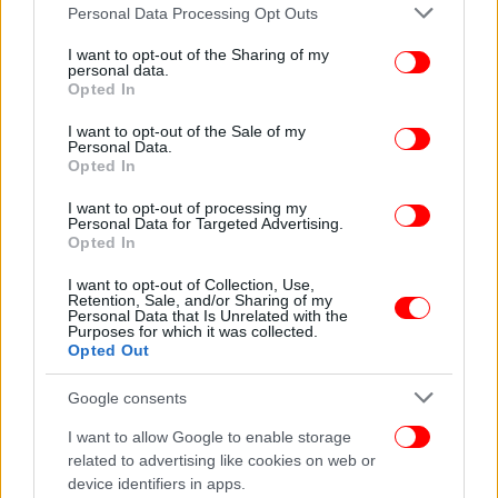
Please note that this website/app uses one or more Google
Personal Data Processing Opt Outs
services and may gather and store information including but
not limited to your visit or usage behaviour. You may click to
I want to opt-out of the Sharing of my
personal data.
grant or deny consent to Google and its third-party tags to
Opted In
use your data for below specified purposes in below Google
consent section.
I want to opt-out of the Sale of my
Personal Data.
Opted In
I want to opt-out of processing my
Personal Data for Targeted Advertising.
Opted In
I want to opt-out of Collection, Use,
Retention, Sale, and/or Sharing of my
Personal Data that Is Unrelated with the
Purposes for which it was collected.
Opted Out
Google consents
I want to allow Google to enable storage
related to advertising like cookies on web or
device identifiers in apps.