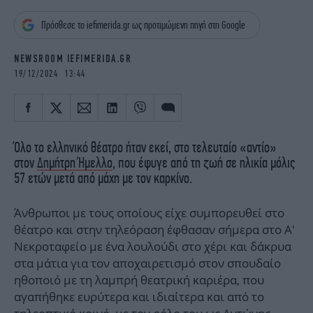
iBOOKS
ΖΩΔΙΑ
Πρόσθεσε το iefimerida.gr ως προτιμώμενη πηγή στη Google
OSCARS
THE OCEAN
MEDIA
ELAMEFORA
NEWSROOM IEFIMERIDA.GR
19/12/2024 13:44
NEWSLETTER
Όλο το ελληνικό θέατρο ήταν εκεί, στο τελευταίο «αντίο»
στον
Δημήτρη Ήμελλο
, που έφυγε από τη ζωή σε ηλικία μόλις
57 ετών μετά από μάχη με τον καρκίνο.
Άνθρωποι με τους οποίους είχε συμπορευθεί στο
θέατρο και στην τηλεόραση έφθασαν σήμερα στο Α'
Νεκροταφείο με ένα λουλούδι στο χέρι και δάκρυα
στα μάτια για τον αποχαιρετισμό στον σπουδαίο
ηθοποιό με τη λαμπρή θεατρική καριέρα, που
αγαπήθηκε ευρύτερα και ιδιαίτερα και από το