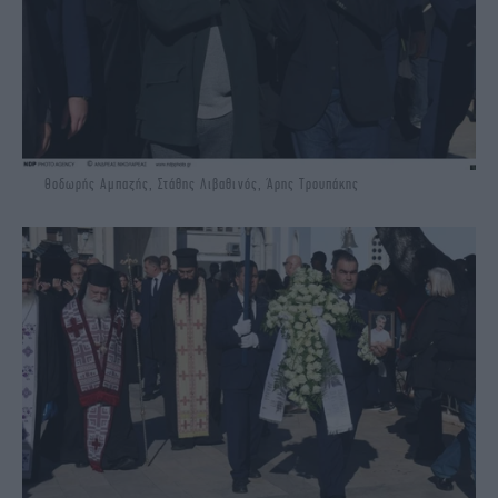
Θοδωρής Αμπαζής, Στάθης Λιβαθινός, Άρης Τρουπάκης