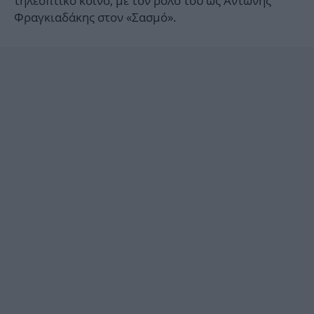
τηλεοπτικό κοινό, με τον ρόλο του ως Αντώνης
Φραγκιαδάκης στον «Σασμό».