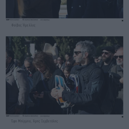
Φοίβος Ήμελλος
Έφη Μπίρμπα, Άρης Σερβετάλης