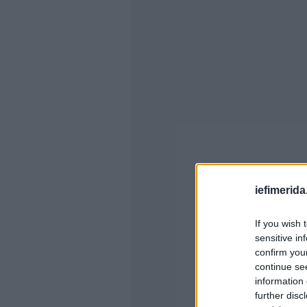
iefimerida
If you wish 
sensitive in
confirm you
continue se
information 
further disc