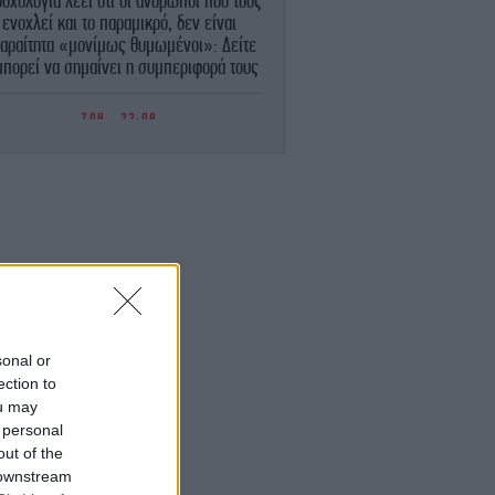
υχολογία λέει ότι οι άνθρωποι που τους
ενοχλεί και το παραμικρό, δεν είναι
αραίτητα «μονίμως θυμωμένοι»: Δείτε
 μπορεί να σημαίνει η συμπεριφορά τους
ΖΩΗ
22:09
Λαμπερό πάρτι στην Κέρκυρα σε mega
cht 450 εκατομμυρίων -Οικοδεσπότης ο
ισεκατομμυριούχος, πρέσβης των ΗΠΑ
ην Ιταλία, Τίλμαν Φερτίτα, ποιοι πήγαν
ΕΛΛΑΔΑ
22:05
γκρουση ελικοπτέρων στην Ψάθα: «Δεν
ρχε οπτική επαφή» -Τι φέρεται να είπε
ο Έλληνας χειριστής του δεύτερου Bell
sonal or
STORIES
22:04
ection to
«Το γλέντι είναι μια οργανωμένη
ou may
νταρσία»: πώς εξελίχθηκε η νυχτερινή
 personal
ή στους αιώνες - Μια ιστορικός απαντά
out of the
 downstream