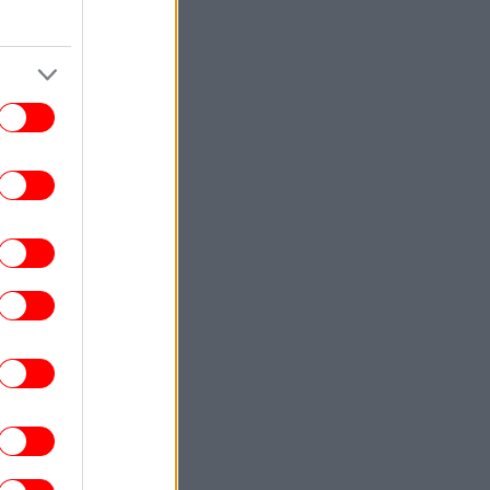
Εύβοια: Πέθανε ο 37χρονος
τοσικλετιστής που είχε τραυματιστεί σε
τροχαίο με αγριογούρουνο
ΕΛΛΑΔΑ
21:13
Οριοθετήθηκε η φωτιά στην Κρήνη
Φαρσάλων -Στο σημείο παραμένουν
ισχυρές δυνάμεις της πυροσβεστικής
ΖΩΗ
21:10
ποκαλυπτικός Λάκης Γαβαλάς ανήμερα
ν γενεθλίων του: «Είναι οι κυρίες που
με οχυρώνουν και με προστατεύουν»
ΕΛΛΑΔΑ
21:08
 κλίμα συγκίνησης το τελευταίο «αντίο»
τον Αριστοτέλη Δαμίγο, τον πιλότο που
κοτώθηκε στη σύγκρουση ελικοπτέρων
στην Ψάθα
ΓΥΝΑΙΚΑ
21:00