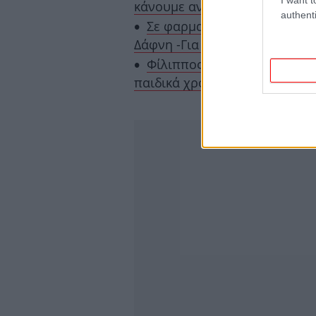
κάνουμε αν βγει θετικό αποτ
authenti
Σε φαρμακείο στην Καλλιθέ
Δάφνη -Για να προμηθευτούν se
Φίλιππος, μια ζωή στην σκι
παιδικά χρόνια, οι συζυγικές 