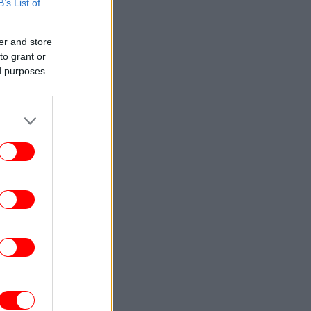
STORIES
22:01
B’s List of
αΐνη, ντίσκο και σεξ: μια νύχτα στο Fire
Island της δεκαετίας του '70, στην πιο
«καυτή» παραλία του κόσμου
er and store
to grant or
ed purposes
ΚΟΣΜΟΣ
21:48
Θρίλερ στη Νορβηγία με μυστηριώδεις
νάτους ταράνδων στο Σβάλμπαρντ -«Οι
κτηνίατροι αναζητούν τα αίτια»
ΣΠΟΡ
21:38
άμπης Κωστούλας και Στέφανος Τζίμας
ιξαν ποδόσφαιρο στην άμμο με μικρούς
φίλους της Μπράιτον! [βίντεο]
ΖΩΗ
21:33
λία Κωστοπούλου: Το κόκκινο μαγιό και
ποικιλία ζυμαρικών -Νέες φωτογραφίες
από τις διακοπές στο Κάπρι
ΕΛΛΑΔΑ
21:16