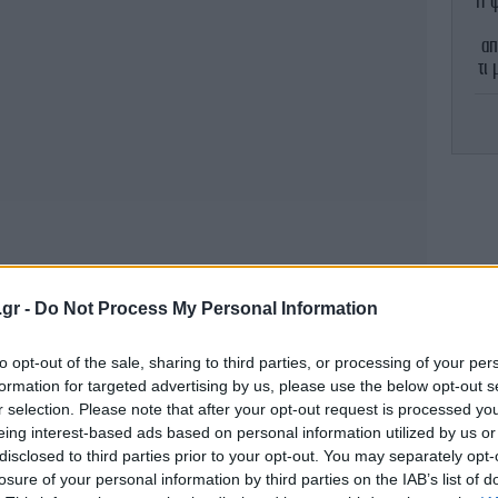
Η ψ
απ
τι
ya
δ
στ
Σύ
υπή
.gr -
Do Not Process My Personal Information
to opt-out of the sale, sharing to third parties, or processing of your per
formation for targeted advertising by us, please use the below opt-out s
r selection. Please note that after your opt-out request is processed y
α
eing interest-based ads based on personal information utilized by us or
ζω
disclosed to third parties prior to your opt-out. You may separately opt-
losure of your personal information by third parties on the IAB’s list of