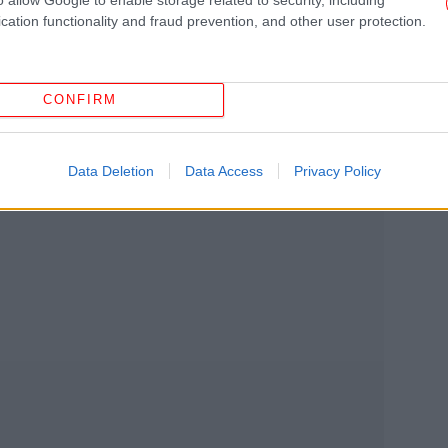
Ο 
έλεσμα
μ
cation functionality and fraud prevention, and other user protection.
α ο Κυριάκος Μητσοτάκης με την κόρη του
lf test [εικόνες & βίντεο]
ά της Βασίλισσας Ελισάβετ: Τα ρημαγμένα
CONFIRM
απιστίες και η λατρεία της «Λίλιμπετ»
Data Deletion
Data Access
Privacy Policy
-Το