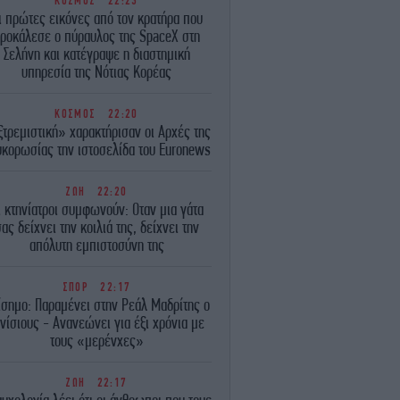
ΚΟΣΜΟΣ
22:23
ι πρώτες εικόνες από τον κρατήρα που
ροκάλεσε ο πύραυλος της SpaceX στη
Σελήνη και κατέγραψε η διαστημική
υπηρεσία της Νότιας Κορέας
ΚΟΣΜΟΣ
22:20
τρεμιστική» χαρακτήρισαν οι Αρχές της
κορωσίας την ιστοσελίδα του Euronews
ΖΩΗ
22:20
ι κτηνίατροι συμφωνούν: Οταν μια γάτα
ας δείχνει την κοιλιά της, δείχνει την
απόλυτη εμπιστοσύνη της
ΣΠΟΡ
22:17
ίσημο: Παραμένει στην Ρεάλ Μαδρίτης ο
νίσιους - Ανανεώνει για έξι χρόνια με
τους «μερένχες»
ΖΩΗ
22:17