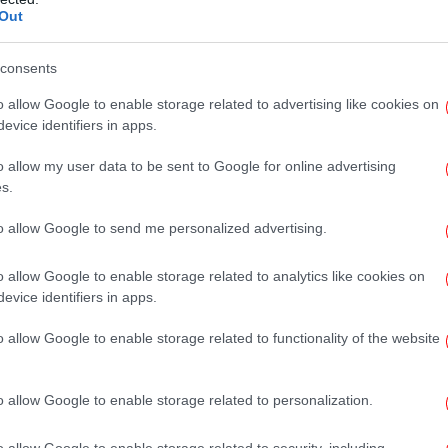
Out
μο
 400 εκατομμυρίων ευρώ για τις Βιολογικές
consents
o allow Google to enable storage related to advertising like cookies on
evice identifiers in apps.
o allow my user data to be sent to Google for online advertising
αρμογής για τις «αθέμιτες πρακτικές» και στους
s.
000 ευρώ
Α
to allow Google to send me personalized advertising.
τω
o allow Google to enable storage related to analytics like cookies on
evice identifiers in apps.
Σε
λοφονία Καραϊβάζ έχει σοκάρει την
o allow Google to enable storage related to functionality of the website
σ
Χρυσοχοΐδη
σ
τών-φοροτεχνικών -Δέκα νέες ηλεκτρονικές
o allow Google to enable storage related to personalization.
 απαντήσεις -Πώς τα χρησιμοποιούμε, τι
o allow Google to enable storage related to security, including