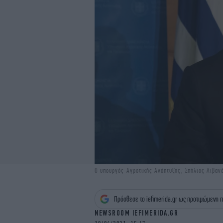
O υπουργός Αγροτικής Ανάπτυξης, Σπήλιος Λιβα
Πρόσθεσε το iefimerida.gr ως προτιμώμενη π
NEWSROOM IEFIMERIDA.GR