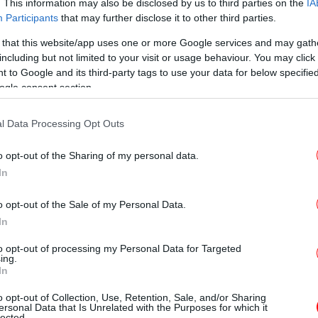
. This information may also be disclosed by us to third parties on the
IA
Κοκ
Participants
that may further disclose it to other third parties.
 that this website/app uses one or more Google services and may gath
including but not limited to your visit or usage behaviour. You may click 
ρτες ο κ. Λιβανός σημείωσε ότι έχει «γίνει
 to Google and its third-party tags to use your data for below specifi
ντας πως «αν θέλουμε να προχωρήσουμε σε
ogle consent section.
ες και το κτηματολόγιο είναι απολύτως
θα
ληλα ότι «έχουν γίνει και πολλά λάθη».
l Data Processing Opt Outs
ργός είπε ότι η στήριξη της κυβέρνησης
o opt-out of the Sharing of my personal data.
Μπ
In
ο της πανδημίας ανέρχεται σε 472 εκατ.
έπα
 τελευταίους παγετούς που παρατηρούνται
o opt-out of the Sale of my Personal Data.
 υποστήριξε μεταξύ άλλων πως «ο ΕΛΓΑ έχει
In
αταγραφές, έχει ανοίξει η πλατφόρμα με τις
Αμα
ύν οι ζημιές θα είμαστε κι εκεί παρόντες
to opt-out of processing my Personal Data for Targeted
η 
ing.
 χρόνο».
In
o opt-out of Collection, Use, Retention, Sale, and/or Sharing
ersonal Data that Is Unrelated with the Purposes for which it
lected.