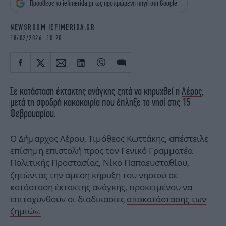
Πρόσθεσε το iefimerida.gr ως προτιμώμενη πηγή στη Google
iBOOKS
ΖΩΔΙΑ
OSCARS
THE OCEAN
NEWSROOM IEFIMERIDA.GR
MEDIA
ELAMEFORA
18/02/2026 10:20
NEWSLETTER
Σε κατάσταση έκτακτης ανάγκης ζητά να κηρυχθεί η
Λέρος
,
μετά τη σφοδρή κακοκαιρία που έπληξε το νησί στις 15
Φεβρουαρίου.
Ο Δήμαρχος Λέρου, Τιμόθεος Κωττάκης, απέστειλε
επίσημη επιστολή προς τον Γενικό Γραμματέα
Πολιτικής Προστασίας, Νίκο Παπαευσταθίου,
ζητώντας την άμεση κήρυξη του νησιού σε
κατάσταση έκτακτης ανάγκης, προκειμένου να
επιταχυνθούν οι διαδικασίες
αποκατάστασης των
ζημιών.