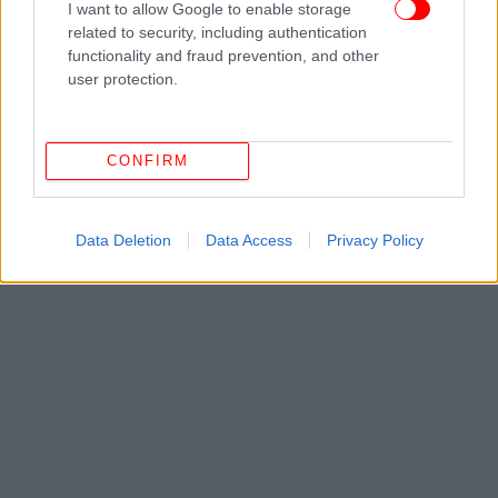
I want to allow Google to enable storage
Αναστασία Χατζηδάκη: Το στέλεχος του ΠΑΣΟΚ στο
related to security, including authentication
επίκεντρο της υπόθεσης με τα μαϊμού επιδόματα του
functionality and fraud prevention, and other
ΟΠΕΚΑ
user protection.
Τόμι Λι Τζόουνς: Αποκαλύφθηκε από τι πέθανε η κόρη
του -Γιατί χαρακτηρίστηκε ατύχημα ο θάνατος της
34χρονης
CONFIRM
Data Deletion
Data Access
Privacy Policy