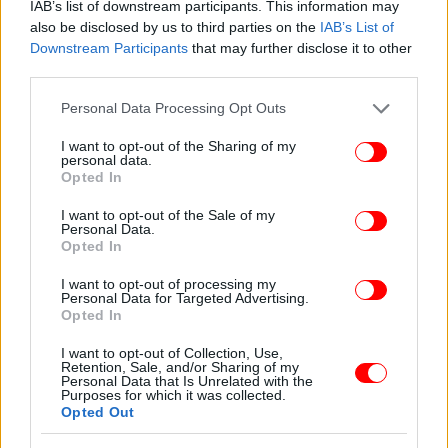
IAB’s list of downstream participants. This information may
also be disclosed by us to third parties on the
IAB’s List of
Downstream Participants
that may further disclose it to other
third parties.
Please note that this website/app uses one or more Google
Personal Data Processing Opt Outs
services and may gather and store information including but
not limited to your visit or usage behaviour. You may click to
I want to opt-out of the Sharing of my
personal data.
grant or deny consent to Google and its third-party tags to
Opted In
use your data for below specified purposes in below Google
consent section.
I want to opt-out of the Sale of my
Personal Data.
Opted In
I want to opt-out of processing my
Personal Data for Targeted Advertising.
Opted In
I want to opt-out of Collection, Use,
Retention, Sale, and/or Sharing of my
Personal Data that Is Unrelated with the
Purposes for which it was collected.
Opted Out