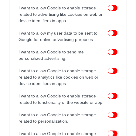
I want to allow Google to enable storage
related to advertising like cookies on web or
device identifiers in apps.
I want to allow my user data to be sent to
Google for online advertising purposes.
I want to allow Google to send me
personalized advertising.
I want to allow Google to enable storage
related to analytics like cookies on web or
device identifiers in apps.
Η εικόνα του σήμερα, σύμφωνα με τον καθηγητή,
I want to allow Google to enable storage
είναι η πιο εμφανής απόδειξη της διατάραξης του
related to functionality of the website or app.
υδατικού ισοζυγίου της λεκάνης αυτής με
εντονότατα τα σημάδια τόσο της μείωσης της
I want to allow Google to enable storage
παροχής του, όσο και της ποιοτικής υποβάθμισης
related to personalization.
των νερών του, καθώς λειτουργεί ως αποδέκτης
κάθε είδους αποβλήτων.
I want to allow Google to enable storage