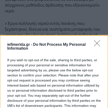
σύγχρονες μεθόοδυς άρδευσης που εξοικονομούν
νερό.
« Έργα συλλογής νερού εντός λεκάνης που
ξεχάστηκαν, δίκτυα και συστήματα μεταφοράς του
νερού που δεν έγιναν ποτέ, συλλογικά αρδευτικά
δίκτυα και λοιπά εγγειοβελτιωτικά έργα που είτε
iefimerida.gr -
Do Not Process My Personal
απεντάχθηκαν από τις χρηματοδοτήσεις, είτε δεν
Information
σχεδιάστηκαν ποτέ, αλλά και σύγχρονες μέθοδοι
άρδευσης που εξοικονομούν νερό , όπως και ένας
If you wish to opt-out of the sale, sharing to third parties, or
ευρύτερος σχεδιασμός των καλλιεργειών στο εξής
processing of your personal or sensitive information for
που να λαμβάνει υπόψη του τόσο τις υδατικές
targeted advertising by us, please use the below opt-out
ικανότητες των οικοσυστημάτων, όσο και τις νέες
section to confirm your selection. Please note that after your
opt-out request is processed you may continue seeing
συνθήκες που επιβάλλει η κλιματική κρίση» θα
interest-based ads based on personal information utilized by
μπορούν να αποτελέσουν τη λύση στο πρόβλημα.
us or personal information disclosed to third parties prior to
your opt-out. You may separately opt-out of the further
Ποια είναι η εικόνα για τον Πηνειό
disclosure of your personal information by third parties on the
IAB’s list of downstream participants. This information may