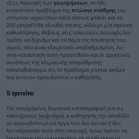
«Στις περιοχές των
, το ήδη
γεωτρήσεων
εντονότατο πρόβλημα της
του
πτώσης στάθμης
υπόγειου νερού (που κατά τόπους φτάνει και τα
200 μέτρα!!) θα οξυνθεί επίσης, αλλά με μία σχετική
καθυστέρηση. Βέβαια, στις τελευταίες περιοχές δεν
πρέπει να ξεχνάμε και το θέμα της ποιότητας του
νερού, που είναι εξαιρετικά υποβαθμισμένη. Αν
στην κατάσταση αυτή προστεθούν και οι αρνητικές
συνέπειες της κλιματικής απορύθμισης
καταλαβαίνουμε ότι το πρόβλημα γίνεται ακόμα
πιο έντονο» προειδοποιεί ο καθηγητής.
Τι προτείνει
Την επερχόμενη, δυνητικά καταστροφική για τις
καλλιέργειες
λειψυδρία
, ο καθηγητής την αποδίδει
σε αγγειοβελτιωτικά έργα που δεν έγιναν ή δεν
λειτοόργησαν ποτέ στην περιοχή, όμως πρέπει να
ξαναμπουν στο μικροσκόπιο, σε συνδυασμό με