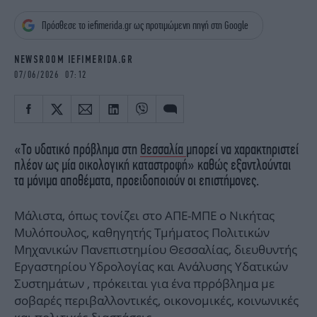
iBOOKS
ΖΩΔΙΑ
Πρόσθεσε το iefimerida.gr ως προτιμώμενη πηγή στη Google
OSCARS
THE OCEAN
MEDIA
ELAMEFORA
NEWSROOM IEFIMERIDA.GR
07/06/2026 07:12
NEWSLETTER
«Το υδατικό πρόβλημα στη
Θεσσαλία
μπορεί να χαρακτηριστεί
πλέον ως μία οικολογική καταστροφή» καθώς εξαντλούνται
τα μόνιμα αποθέματα, προειδοποιούν οι επιστήμονες.
Μάλιστα, όπως τονίζει στο ΑΠΕ-ΜΠΕ ο Νικήτας
Μυλόπουλος, καθηγητής Τμήματος Πολιτικών
Μηχανικών Πανεπιστημίου Θεσσαλίας, διευθυντής
Εργαστηρίου Υδρολογίας και Ανάλυσης Υδατικών
Συστημάτων , πρόκειται για ένα πρρόβλημα με
σοβαρές περιβαλλοντικές, οικονομικές, κοινωνικές