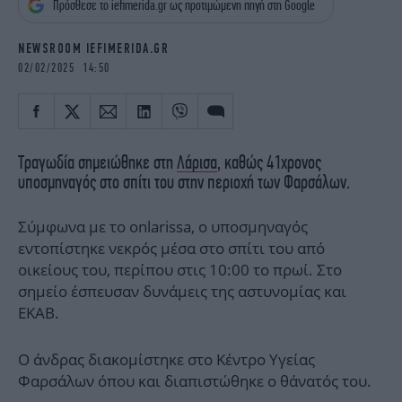
Πρόσθεσε το iefimerida.gr ως προτιμώμενη πηγή στη Google
iBOOKS
ΖΩΔΙΑ
OSCARS
THE OCEAN
NEWSROOM IEFIMERIDA.GR
MEDIA
ELAMEFORA
02/02/2025 14:50
NEWSLETTER
Τραγωδία σημειώθηκε στη
Λάρισα
, καθώς 41χρονος
υποσμηναγός στο σπίτι του στην περιοχή των Φαρσάλων.
Σύμφωνα με το onlarissa, ο υποσμηναγός
εντοπίστηκε νεκρός μέσα στο σπίτι του από
οικείους του, περίπου στις 10:00 το πρωί. Στο
σημείο έσπευσαν δυνάμεις της αστυνομίας και
ΕΚΑΒ.
Ο άνδρας διακομίστηκε στο Κέντρο Υγείας
Φαρσάλων όπου και διαπιστώθηκε ο θάνατός του.