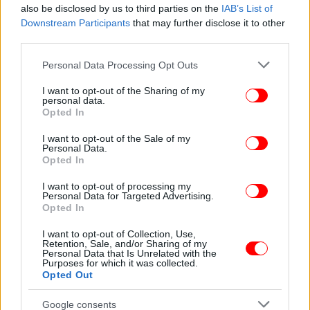
also be disclosed by us to third parties on the
IAB’s List of
Downstream Participants
that may further disclose it to other
third parties.
Please note that this website/app uses one or more Google
Personal Data Processing Opt Outs
services and may gather and store information including but
not limited to your visit or usage behaviour. You may click to
I want to opt-out of the Sharing of my
personal data.
grant or deny consent to Google and its third-party tags to
Opted In
use your data for below specified purposes in below Google
consent section.
ΠΕΡΙΣΣΟΤΕΡΑ ΒΙΝΤΕΟ
I want to opt-out of the Sale of my
Personal Data.
Opted In
I want to opt-out of processing my
Ακολουθήστε το
στο Google News
και μάθετε
Personal Data for Targeted Advertising.
Opted In
πρώτοι όλες τις ειδήσεις
I want to opt-out of Collection, Use,
Δείτε όλες τις τελευταίες
Ειδήσεις
από την Ελλάδα και τον Κόσμο,
Retention, Sale, and/or Sharing of my
Personal Data that Is Unrelated with the
στο
Purposes for which it was collected.
Opted Out
ΔΙΑΒΑΣΤΕ ΠΕΡΙΣΣΟΤΕΡΑ
ΛΆΡΙΣΑ
ΥΠΟΣΜΗΝΑΓΌΣ
ΝΕΚΡΌΣ
Google consents