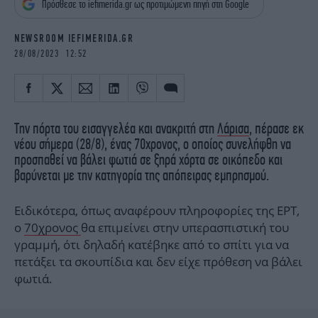
Πρόσθεσε το iefimerida.gr ως προτιμώμενη πηγή στη Google
iBOOKS
ΖΩΔΙΑ
OSCARS
THE OCEAN
NEWSROOM IEFIMERIDA.GR
MEDIA
ELAMEFORA
28/08/2023 12:52
NEWSLETTER
Την πόρτα του εισαγγελέα και ανακριτή στη
Λάρισα
, πέρασε εκ
νέου σήμερα (28/8), ένας 70χρονος, ο οποίος συνελήφθη να
προσπαθεί να βάλει φωτιά σε ξηρά χόρτα σε οικόπεδο και
βαρύνεται με την κατηγορία της απόπειρας εμπρησμού.
Ειδικότερα, όπως αναφέρουν πληροφορίες της ΕΡΤ,
ο
70χρονος
θα επιμείνει στην υπερασπιστική του
γραμμή, ότι δηλαδή κατέβηκε από το σπίτι για να
πετάξει τα σκουπίδια και δεν είχε πρόθεση να βάλει
φωτιά.