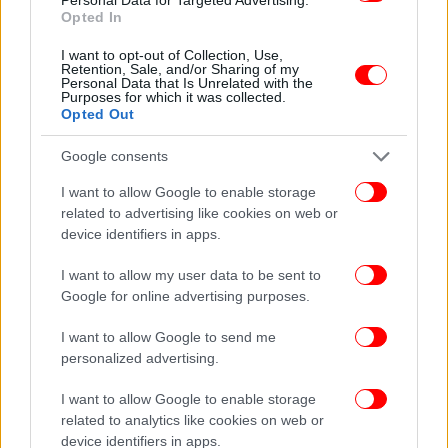
Opted In
ΠΕΡΙΣΣΟΤΕΡΑ ΒΙΝΤΕΟ
I want to opt-out of Collection, Use,
Retention, Sale, and/or Sharing of my
Personal Data that Is Unrelated with the
Purposes for which it was collected.
Opted Out
Ακολουθήστε το
στο Google News
και μάθετε
Google consents
πρώτοι όλες τις ειδήσεις
I want to allow Google to enable storage
Δείτε όλες τις τελευταίες
Ειδήσεις
από την Ελλάδα και τον Κόσμο,
related to advertising like cookies on web or
στο
device identifiers in apps.
I want to allow my user data to be sent to
ΔΙΑΒΑΣΤΕ ΠΕΡΙΣΣΟΤΕΡΑ
ΚΥΡΙΑΚΉ ΤΟΥ ΠΆΣΧΑ
ΠΆΣΧΑ
ΜΜΜ
ΜΈΣΑ
Google for online advertising purposes.
ΜΑΖΙΚΉΣ ΜΕΤΑΦΟΡΆΣ
I want to allow Google to send me
personalized advertising.
I want to allow Google to enable storage
related to analytics like cookies on web or
device identifiers in apps.