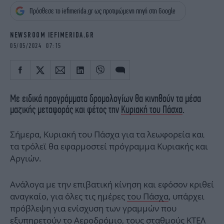
iBOOKS
ΖΩΔΙΑ
Πρόσθεσε το iefimerida.gr ως προτιμώμενη πηγή στη Google
OSCARS
THE OCEAN
MEDIA
ELAMEFORA
NEWSROOM IEFIMERIDA.GR
05/05/2024 07:15
NEWSLETTER
Με ειδικά προγράμματα δρομολογίων θα κινηθούν τα μέσα
μαζικής μεταφοράς και φέτος την
Κυριακή του Πάσχα
.
Σήμερα, Κυριακή του Πάσχα για τα λεωφορεία και
τα τρόλεϊ θα εφαρμοστεί πρόγραμμα Κυριακής και
Αργιών.
Ανάλογα με την επιβατική κίνηση και εφόσον κριθεί
αναγκαίο, για όλες τις ημέρες
του Πάσχα
, υπάρχει
πρόβλεψη για ενίσχυση των γραμμών που
εξυπηρετούν το Αεροδρόμιο, τους σταθμούς ΚΤΕΛ