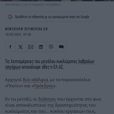
iBOOKS
ΖΩΔΙΑ
Αποκαλύψεις για τη συμμορία τσιγαράδων
OSCARS
THE OCEAN
Πρόσθεσε το iefimerida.gr ως προτιμώμενη πηγή στη Google
MEDIA
ELAMEFORA
NEWSROOM IEFIMERIDA.GR
NEWSLETTER
10/02/2026 09:06
Τις λεπτομέρειες του μεγάλου κυκλώματος
λαθραίων
τσιγάρων
αποκάλυψε χθες η ΕΛ.ΑΣ.
Αρχηγοί
δύο αδέλφια,
με τα παρατσούκλια
«Πούτιν» και «
Πρόεδρος
».
Eν τω μεταξύ, oι
διάλογοι
που έρχονται στο φως
είναι αποκαλυπτικοί της δραστηριότητας του
κυκλώματος και του... κύκλου εργασιών τους.