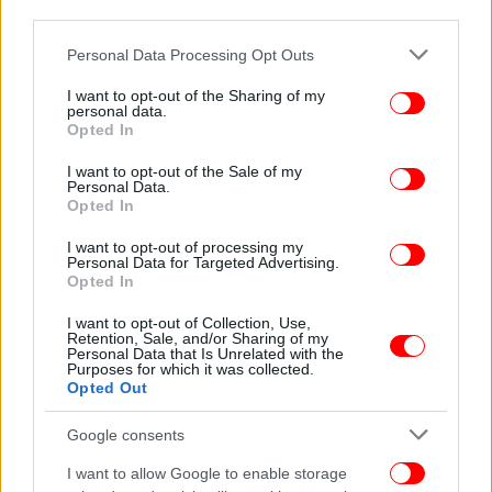
third parties.
Please note that this website/app uses one or more Google
Personal Data Processing Opt Outs
services and may gather and store information including but
not limited to your visit or usage behaviour. You may click to
I want to opt-out of the Sharing of my
personal data.
grant or deny consent to Google and its third-party tags to
Opted In
use your data for below specified purposes in below Google
consent section.
I want to opt-out of the Sale of my
Personal Data.
Opted In
I want to opt-out of processing my
Personal Data for Targeted Advertising.
Opted In
I want to opt-out of Collection, Use,
Κατά τη διάρκεια της έρευνας διαπιστώθηκε ότι ένα
Retention, Sale, and/or Sharing of my
35χρονο μέλος της συμμορίας από τον Οκτώβριο
Personal Data that Is Unrelated with the
Purposes for which it was collected.
2025 έως και Ιανουάριο 2026 έκανε 40 τραπεζικές
Opted Out
συναλλαγές σε 20 διαφορετικά υποκαταστήματα
τραπεζών, σε 15 περιοχές της Αττικής. Το ίδιο
Google consents
πρόσωπο από το 2018 έως σήμερα είχε πληρώσει
I want to allow Google to enable storage
ενοίκια περίπου 1.200.000 ευρώ. Ο 35χρονος από