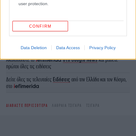
user protection.
CONFIRM
ΠΕΡΙΣΣΟΤΕΡΑ ΒΙΝΤΕΟ
Data Deletion
Data Access
Privacy Policy
Ακολουθήστε το
στο Google News
και μάθετε
πρώτοι όλες τις ειδήσεις
Δείτε όλες τις τελευταίες
Ειδήσεις
από την Ελλάδα και τον Κόσμο,
στο
ΔΙΑΒΑΣΤΕ ΠΕΡΙΣΣΟΤΕΡΑ
ΛΑΘΡΑΊΑ ΤΣΙΓΆΡΑ
ΤΣΙΓΆΡΑ