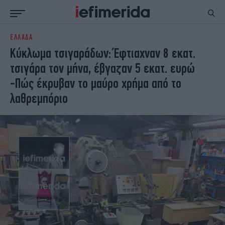
ΕΛΛΑΔΑ
ΕΙΔΗΣΕΙΣ
ΠΟΛΙΤΙΚΗ
Κύκλωμα τσιγαράδων: Έφτιαχναν 8 εκατ.
NON PAPER
ΕΛΛΑΔΑ
τσιγάρα τον μήνα, έβγαζαν 5 εκατ. ευρώ
ΟΙΚΟΝΟΜΙΑ
ΚΟΣΜΟΣ
-Πώς έκρυβαν το μαύρο χρήμα από το
ΠΟΛΙΤΙΣΜΟΣ
ΠΑΝΕΛΛΗΝΙΕΣ
λαθρεμπόριο
ΖΩΗ
ΣΠΟΡ
ΓΥΝΑΙΚΑ
ENGLISH EDITION
ΠΟΛΗ
STORIES
ΕΚΛΟΓΕΣ
TRAVEL
ΤΕΧΝΟΛΟΓΙΑ
ΥΓΕΙΑ
DESIGN
ΟΛΥΜΠΙΑΚΟΙ ΑΓΩΝΕΣ
EURO
GREEN
PODCAST
iAUTOKINITO
iOPINIONS
iGASTRONOMIE