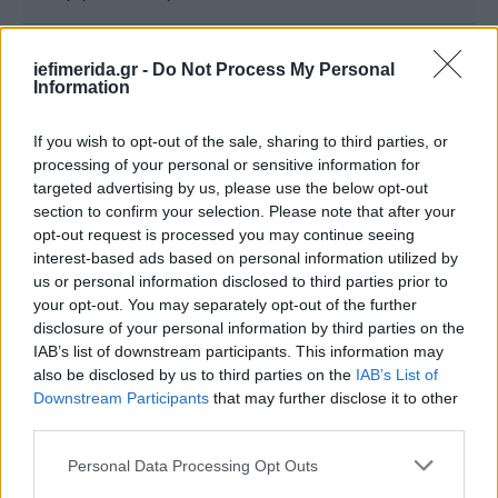
Θεσσαλονίκη: Ποιους διάσημους ζωγράφους
iefimerida.gr -
Do Not Process My Personal
αντέγραφαν
Information
Ενδεικτικά αναφέρεται πως ο κατάλογος
If you wish to opt-out of the sale, sharing to third parties, or
περιελάμβανε έργα των εξής καλλιτεχνών: Αλέκος
processing of your personal or sensitive information for
targeted advertising by us, please use the below opt-out
Φασιανός, Νίκος Χατζηκυριάκος-Γκίκας, Δημήτρης
section to confirm your selection. Please note that after your
Μυταράς, Κωνσταντίνος Παρθένης, Παναγιώτης
opt-out request is processed you may continue seeing
Τέτσης, Γιάννης Γαΐτης, Δημήτρης Τηνιακός, Γιάννης
interest-based ads based on personal information utilized by
Τσαρούχης, Γιάννης Σπυρόπουλος, Γιώργος
us or personal information disclosed to third parties prior to
Σικελιώτης, Δώρα Μπούκη, Γιώργος Συρίγος κ.ά.
your opt-out. You may separately opt-out of the further
disclosure of your personal information by third parties on the
IAB’s list of downstream participants. This information may
Οι έρευνες των Αρχών συνεχίστηκαν σήμερα για
also be disclosed by us to third parties on the
IAB’s List of
δεύτερη μέρα και, εκτός από τους πίνακες που
Downstream Participants
that may further disclose it to other
επρόκειτο να δημοπρατηθούν, βρέθηκε πλήθος
third parties.
έργων τέχνης για τα οποία διερευνάται η
Please note that this website/app uses one or more Google
γνησιότητα και η προέλευσή τους.
Personal Data Processing Opt Outs
services and may gather and store information including but