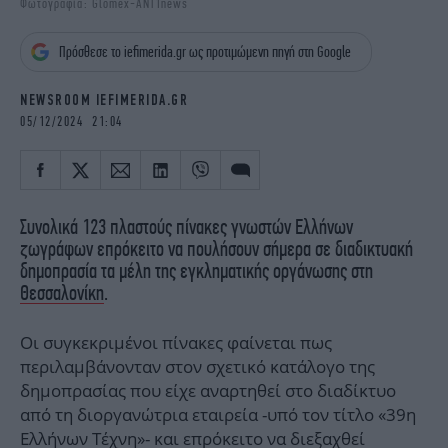
Φωτογραφία: Glomex-ANT1news
iBOOKS
ΖΩΔΙΑ
OSCARS
THE OCEAN
Πρόσθεσε το iefimerida.gr ως προτιμώμενη πηγή στη Google
MEDIA
ELAMEFORA
NEWSROOM IEFIMERIDA.GR
NEWSLETTER
05/12/2024 21:04
Συνολικά 123 πλαστούς πίνακες γνωστών Ελλήνων
ζωγράφων επρόκειτο να πουλήσουν σήμερα σε διαδικτυακή
δημοπρασία τα μέλη της εγκληματικής οργάνωσης στη
Θεσσαλονίκη
.
Οι συγκεκριμένοι πίνακες φαίνεται πως
περιλαμβάνονταν στον σχετικό κατάλογο της
δημοπρασίας που είχε αναρτηθεί στο διαδίκτυο
από τη διοργανώτρια εταιρεία -υπό τον τίτλο «39η
Ελλήνων Τέχνη»- και επρόκειτο να διεξαχθεί