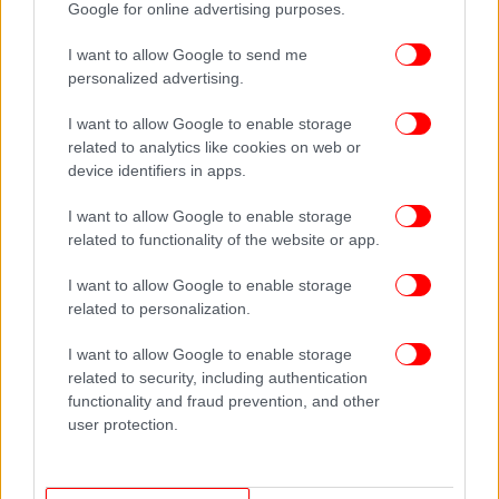
Google for online advertising purposes.
I want to allow Google to send me
personalized advertising.
I want to allow Google to enable storage
related to analytics like cookies on web or
device identifiers in apps.
I want to allow Google to enable storage
Εκτός από την «γκαλερί», εντοπίστηκαν τρία
related to functionality of the website or app.
εργαστήρια κατασκευής πλαστών πινάκων που
συνδέονται με τους δύο συλληφθέντες άντρες.
I want to allow Google to enable storage
related to personalization.
Όπως έγινε γνωστό, πρωταγωνιστικός ρόλος στη
I want to allow Google to enable storage
δράση του κυκλώματος αποδίδεται στον πρώτο
related to security, including authentication
κατηγορούμενο, ο οποίος φαίνεται να εμφανιζόταν
functionality and fraud prevention, and other
ως έγκριτος και φερέγγυος μεσάζων, πείθοντας
user protection.
τους υποψήφιους αγοραστές για την αξία των
υποτιθέμενων γνήσιων έργων, ενώ εκμεταλλευόταν