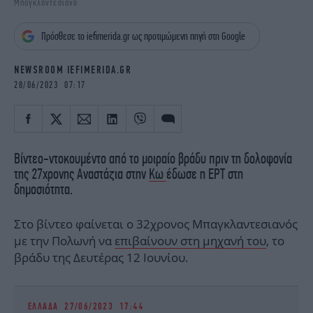
Μπαγκλαντεσιανό
iBOOKS
ΖΩΔΙΑ
OSCARS
THE OCEAN
Πρόσθεσε το iefimerida.gr ως προτιμώμενη πηγή στη Google
MEDIA
ELAMEFORA
NEWSROOM IEFIMERIDA.GR
NEWSLETTER
28/06/2023 07:17
Βίντεο-ντοκουμέντο από το μοιραίο βράδυ πριν τη δολοφονία
της 27χρονης Αναστάζια στην
Κω
έδωσε η ΕΡΤ στη
δημοσιότητα.
Στο βίντεο φαίνεται ο 32χρονος Μπαγκλαντεσιανός
με την Πολωνή να
επιβαίνουν στη μηχανή του
, το
βράδυ της Δευτέρας 12 Ιουνίου.
ΕΛΛΑΔΑ
27/06/2023 17:44