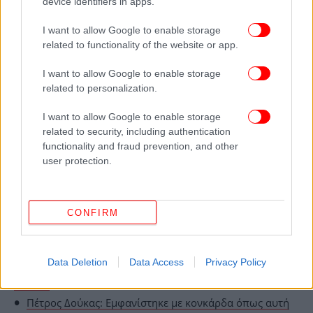
device identifiers in apps.
I want to allow Google to enable storage
Παράλληλα, ο Μπαγκλαντεσιανός προέβη σε
related to functionality of the website or app.
αναζητήσεις στο διαδίκτυο
για το πώς θα σβήσει το
ιστορικό των στιγμάτων τοποθεσίας του και
I want to allow Google to enable storage
αργότερα πώς θα διαγράψει και το ιστορικό αυτών
related to personalization.
των αναζητήσεων. Ο 32χρονος είχε ψάξει τα
I want to allow Google to enable storage
δρομολόγια και πώς θα βγάλει εισιτήριο για
related to security, including authentication
απευθείας πτήση στην Ιταλία.
functionality and fraud prevention, and other
user protection.
ΟΛΕΣ ΟΙ ΕΙΔΗΣΕΙΣ
Εκλογές Ιουνίου: Πώς ψήφισαν οι απόδημοι -Σάρωσε η
CONFIRM
ΝΔ, καμία ψήφος στους «Σπαρτιάτες» και η… «κόκκινη»
Δανία
Δολοφονία στην Κω: Οι μακάβριες αναζητήσεις του
Data Deletion
Data Access
Privacy Policy
Μπαγκλαντεσιανού στο διαδίκτυο -Οι κινήσεις που τον
«καίνε»
Πέτρος Δούκας: Εμφανίστηκε με κονκάρδα όπως αυτή