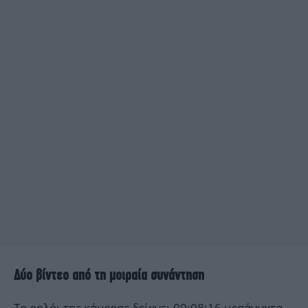
Δύο βίντεο από τη μοιραία συνάντηση
Το ρολόι της κάμερας δείχνει 00:08:16 μεσάνυχτα