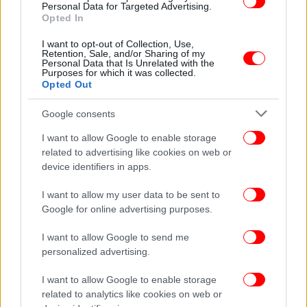
Personal Data for Targeted Advertising.
Opted In
I want to opt-out of Collection, Use,
Retention, Sale, and/or Sharing of my
Personal Data that Is Unrelated with the
Purposes for which it was collected.
Opted Out
Google consents
I want to allow Google to enable storage
related to advertising like cookies on web or
Μέσω μηνυμάτων ομολόγησε τη δολοφονία
device identifiers in apps.
Σύμφωνα με πληροφορίες του iefimerida.gr, το
I want to allow my user data to be sent to
Σάββατο, ο 32χρονος ομολογούσε μέσω
Google for online advertising purposes.
μηνυμάτων προς την Ιταλία, ότι σκότωσε την
I want to allow Google to send me
Αναστάζια. Από την ανάκτηση των μηνυμάτων, που
personalized advertising.
έγιναν μετά τη δολοφονία της 27χρονης,
διαπιστώθηκε ότι ο 32χρονος είπε σε «γνωστούς»
I want to allow Google to enable storage
του για το φρικτό έγκλημα που διέπραξε και ότι θα
related to analytics like cookies on web or
πάει στην Ιταλία.