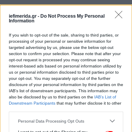
iefimerida.gr -
Do Not Process My Personal
Information
If you wish to opt-out of the sale, sharing to third parties, or
processing of your personal or sensitive information for
targeted advertising by us, please use the below opt-out
section to confirm your selection. Please note that after your
opt-out request is processed you may continue seeing
interest-based ads based on personal information utilized by
Το δεύτερο μέτρο θα αφορά τους ελέγχους στα
us or personal information disclosed to third parties prior to
μαγαζιά, όπου συγκεντρώνονται πολλοί άνθρωποι
your opt-out. You may separately opt-out of the further
αλλά δεν γίνονται ως σήμερα επαρκείς έλεγχοι
disclosure of your personal information by third parties on the
πιστοποιητικών εμβολιασμού. Σύμφωνα με
IAB’s list of downstream participants. This information may
also be disclosed by us to third parties on the
IAB’s List of
πληροφορίες, ο υπουργός Υγείας θα ανακοινώσει
Downstream Participants
that may further disclose it to other
ότι ξεκινάει πρόγραμμα δραστικών ελέγχων στα
third parties.
μαγαζιά με αυστηρότατες ποινές για όσους
καταστηματάρχες δεν εφαρμόζουν τον κανονισμό
Please note that this website/app uses one or more Google
Personal Data Processing Opt Outs
services and may gather and store information including but
και δεν ελέγχουν πιστοποιητικά εμβολιασμού.