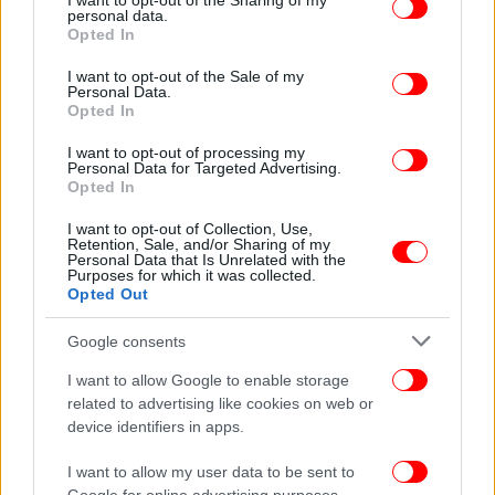
not limited to your visit or usage behaviour. You may click to
I want to opt-out of the Sharing of my
personal data.
grant or deny consent to Google and its third-party tags to
Opted In
ΟΛΕΣ ΟΙ ΕΙΔΗΣΕΙΣ
use your data for below specified purposes in below Google
consent section.
Νέα σύσκεψη στο Μαξίμου σήμερα, υπό τον
I want to opt-out of the Sale of my
Personal Data.
πρωθυπουργό, μετά το μαύρο ρεκόρ κρουσμάτων -Τα
Opted In
μέτρα που έρχονται
I want to opt-out of processing my
Ποιος είναι ο Τάσος Ξιαρχό που εισέβαλε στην
Personal Data for Targeted Advertising.
επικαιρότητα -Το bullying, τα χάπια, η απόπειρα
Opted In
αυτοκτονίας
I want to opt-out of Collection, Use,
Τραγωδία στη Θεσσαλονίκη: Νεκρή η ποδηλάτισσα
Retention, Sale, and/or Sharing of my
Personal Data that Is Unrelated with the
που παρασύρθηκε από φορτηγό
Purposes for which it was collected.
Opted Out
Σύντομη επιδείνωση του καιρού σήμερα- Πού και πότε
αναμένονται βροχές και καταιγίδες
Google consents
I want to allow Google to enable storage
related to advertising like cookies on web or
device identifiers in apps.
I want to allow my user data to be sent to