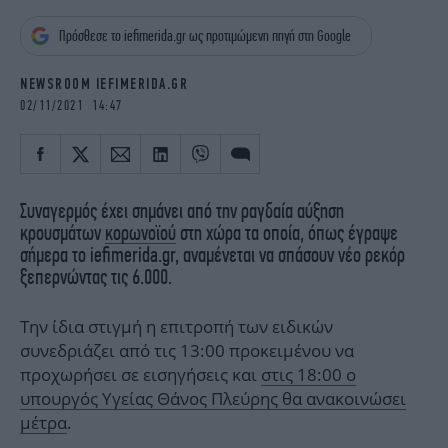
iBOOKS
ΖΩΔΙΑ
Πρόσθεσε το iefimerida.gr ως προτιμώμενη πηγή στη Google
OSCARS
THE OCEAN
MEDIA
ELAMEFORA
NEWSROOM IEFIMERIDA.GR
02/11/2021 14:47
NEWSLETTER
Συναγερμός έχει σημάνει από την ραγδαία αύξηση
κρουσμάτων
κορωνοϊού
στη χώρα τα οποία, όπως έγραψε
σήμερα το iefimerida.gr, αναμένεται να σπάσουν νέο ρεκόρ
ξεπερνώντας τις 6.000.
Την ίδια στιγμή η επιτροπή των ειδικών
συνεδριάζει από τις 13:00 προκειμένου να
προχωρήσει σε εισηγήσεις και
στις 18:00 ο
υπουργός Υγείας Θάνος Πλεύρης θα ανακοινώσει
μέτρα
.