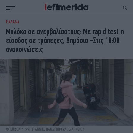
ΕΛΛΑΔΑ
ΕΙΔΗΣΕΙΣ
ΠΟΛΙΤΙΚΗ
Μπλόκο σε ανεμβολίαστους: Με rapid test η
NON PAPER
ΕΛΛΑΔΑ
είσοδος σε τράπεζες, Δημόσιο -Στις 18:00
ΟΙΚΟΝΟΜΙΑ
ΚΟΣΜΟΣ
ανακοινώσεις
ΠΟΛΙΤΙΣΜΟΣ
ΠΑΝΕΛΛΗΝΙΕΣ
ΖΩΗ
ΣΠΟΡ
ΓΥΝΑΙΚΑ
ENGLISH EDITION
ΠΟΛΗ
STORIES
ΕΚΛΟΓΕΣ
TRAVEL
ΤΕΧΝΟΛΟΓΙΑ
ΥΓΕΙΑ
DESIGN
ΟΛΥΜΠΙΑΚΟΙ ΑΓΩΝΕΣ
EURO
GREEN
PODCAST
iAUTOKINITO
iOPINIONS
iGASTRONOMIE
© EUROKINISSI/ΓΙΑΝΝΗΣ ΠΑΝΑΓΟΠΟΥΛΟΣ/ΑΡΧΕΙΟΥ