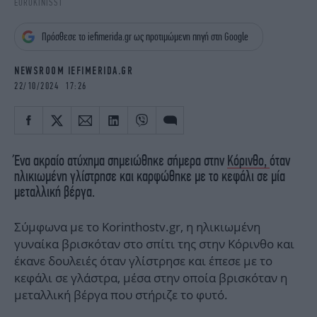
EUROKINISSI
iBOOKS
ΖΩΔΙΑ
OSCARS
THE OCEAN
Πρόσθεσε το iefimerida.gr ως προτιμώμενη πηγή στη Google
MEDIA
ELAMEFORA
NEWSROOM IEFIMERIDA.GR
NEWSLETTER
22/10/2024 17:26
Ένα ακραίο ατύχημα σημειώθηκε σήμερα στην
Κόρινθο,
όταν
ηλικιωμένη γλίστρησε και καρφώθηκε με το κεφάλι σε μία
μεταλλική βέργα.
Σύμφωνα με το Korinthostv.gr, η ηλικιωμένη
γυναίκα βρισκόταν στο σπίτι της στην Κόρινθο και
έκανε δουλειές όταν γλίστρησε και έπεσε με το
κεφάλι σε γλάστρα, μέσα στην οποία βρισκόταν η
μεταλλική βέργα που στήριζε το φυτό.