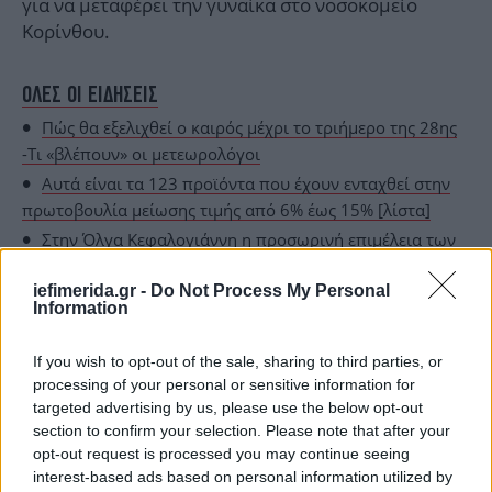
για να μεταφέρει την γυναίκα στο νοσοκομείο
Κορίνθου.
ΟΛΕΣ ΟΙ ΕΙΔΗΣΕΙΣ
Πώς θα εξελιχθεί ο καιρός μέχρι το τριήμερο της 28ης
-Τι «βλέπουν» οι μετεωρολόγοι
Αυτά είναι τα 123 προϊόντα που έχουν ενταχθεί στην
πρωτοβουλία μείωσης τιμής από 6% έως 15% [λίστα]
Στην Όλγα Κεφαλογιάννη η προσωρινή επιμέλεια των
παιδιών της με τον Μίνωα Μάτσα -Τι αποφάσισε το
iefimerida.gr -
Do Not Process My Personal
δικαστήριο
Information
If you wish to opt-out of the sale, sharing to third parties, or
processing of your personal or sensitive information for
targeted advertising by us, please use the below opt-out
section to confirm your selection. Please note that after your
opt-out request is processed you may continue seeing
interest-based ads based on personal information utilized by