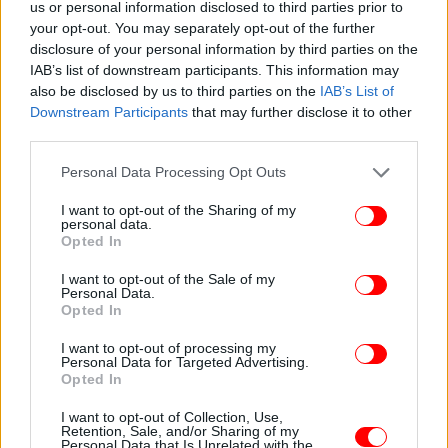
us or personal information disclosed to third parties prior to
your opt-out. You may separately opt-out of the further
disclosure of your personal information by third parties on the
IAB’s list of downstream participants. This information may
also be disclosed by us to third parties on the
IAB’s List of
Downstream Participants
that may further disclose it to other
third parties.
Please note that this website/app uses one or more Google
Personal Data Processing Opt Outs
services and may gather and store information including but
not limited to your visit or usage behaviour. You may click to
I want to opt-out of the Sharing of my
personal data.
grant or deny consent to Google and its third-party tags to
Opted In
use your data for below specified purposes in below Google
consent section.
I want to opt-out of the Sale of my
Personal Data.
Opted In
ΠΕΡΙΣΣΟΤΕΡΑ ΒΙΝΤΕΟ
I want to opt-out of processing my
Personal Data for Targeted Advertising.
Opted In
Ακολουθήστε το
στο Google News
και μάθετε
I want to opt-out of Collection, Use,
Retention, Sale, and/or Sharing of my
πρώτοι όλες τις ειδήσεις
Personal Data that Is Unrelated with the