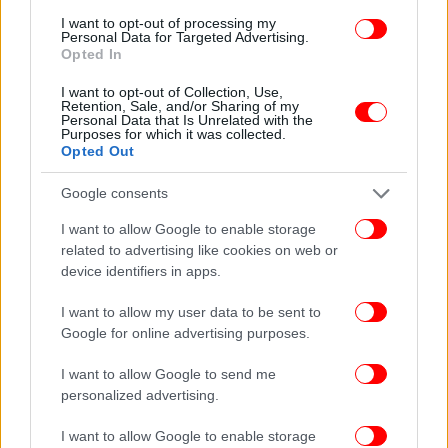
Συνέβη και αυτό. Προφανώς θα συμβούν κι άλλα».
I want to opt-out of processing my
Personal Data for Targeted Advertising.
Opted In
Δείτε βίντεο με πολίτες έξω από τα ΕΛΤΑ:
I want to opt-out of Collection, Use,
Retention, Sale, and/or Sharing of my
Personal Data that Is Unrelated with the
Purposes for which it was collected.
Opted Out
Google consents
I want to allow Google to enable storage
related to advertising like cookies on web or
device identifiers in apps.
ΟΛΕΣ ΟΙ ΕΙΔΗΣΕΙΣ
I want to allow my user data to be sent to
Google for online advertising purposes.
Σε δίλημμα η κυβέρνηση για τα ΕΛΤΑ, μεταξύ πολιτικού
κόστους και εξυγίανσης -Στα «κάγκελα» και γαλάζιοι
I want to allow Google to send me
βουλευτές
personalized advertising.
Αποκλειστικές φωτό-βίντεο: Οσα έγιναν στην
εκδήλωση της Κίμπερλι Γκιλφόιλ στον Αργυρό -Οι χοροί
I want to allow Google to enable storage