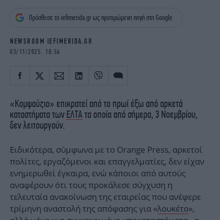
iBOOKS
ΖΩΔΙΑ
Πρόσθεσε το iefimerida.gr ως προτιμώμενη πηγή στη Google
OSCARS
THE OCEAN
MEDIA
ELAMEFORA
NEWSROOM IEFIMERIDA.GR
03/11/2025 10:56
NEWSLETTER
«Κομφούζιο» επικρατεί από το πρωί έξω από αρκετά
καταστήματα των
ΕΛΤΑ
τα οποία από σήμερα, 3 Νοεμβρίου,
δεν λειτουργούν.
Ειδικότερα, σύμφωνα με το Orange Press, αρκετοί
πολίτες, εργαζόμενοι και επαγγελματίες, δεν είχαν
ενημερωθεί έγκαιρα, ενώ κάποιοι από αυτούς
αναφέρουν ότι τους προκάλεσε σύγχυση η
τελευταία ανακοίνωση της εταιρείας που ανέφερε
τρίμηνη αναστολή της απόφασης για «
λουκέτο
»,