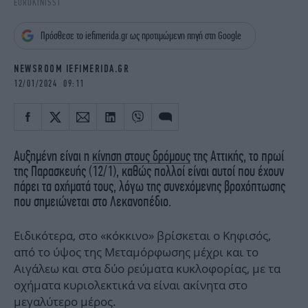
EUROKINISSI
iBOOKS
ΖΩΔΙΑ
OSCARS
THE OCEAN
Πρόσθεσε το iefimerida.gr ως προτιμώμενη πηγή στη Google
MEDIA
ELAMEFORA
NEWSROOM IEFIMERIDA.GR
NEWSLETTER
12/01/2024 09:11
Αυξημένη είναι η
κίνηση στους δρόμους
της Αττικής, το πρωί
της Παρασκευής (12/1), καθώς πολλοί είναι αυτοί που έχουν
πάρει τα οχήματά τους, λόγω της συνεχόμενης βροχόπτωσης
που σημειώνεται στο Λεκανοπέδιο.
Ειδικότερα, στο «κόκκινο» βρίσκεται ο Κηφισός,
από το ύψος της Μεταμόρφωσης μέχρι και το
Αιγάλεω και στα δύο ρεύματα κυκλοφορίας, με τα
οχήματα κυριολεκτικά να είναι ακίνητα στο
μεγαλύτερο μέρος.