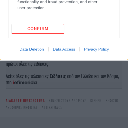
functionality and fraud prevention, and other
user protection.
CONFIRM
ΠΕΡΙΣΣΟΤΕΡΑ ΒΙΝΤΕΟ
Data Deletion
Data Access
Privacy Policy
Ακολουθήστε το
στο Google News
και μάθετε
πρώτοι όλες τις ειδήσεις
Δείτε όλες τις τελευταίες
Ειδήσεις
από την Ελλάδα και τον Κόσμο,
στο
ΔΙΑΒΑΣΤΕ ΠΕΡΙΣΣΟΤΕΡΑ
ΚΊΝΗΣΗ ΣΤΟΥΣ ΔΡΌΜΟΥΣ
ΚΊΝΗΣΗ
ΚΗΦΙΣΌΣ
ΛΕΩΦΌΡΟΣ ΚΗΦΙΣΊΑΣ
ΑΤΤΙΚΉ ΟΔΌΣ