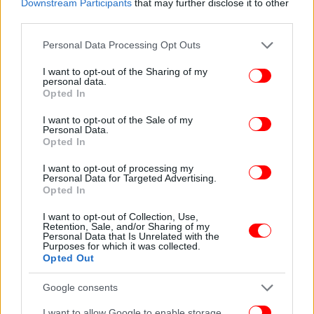
Downstream Participants
that may further disclose it to other
third parties.
Please note that this website/app uses one or more Google
Personal Data Processing Opt Outs
services and may gather and store information including but
not limited to your visit or usage behaviour. You may click to
I want to opt-out of the Sharing of my
personal data.
grant or deny consent to Google and its third-party tags to
Opted In
use your data for below specified purposes in below Google
consent section.
I want to opt-out of the Sale of my
Personal Data.
Opted In
I want to opt-out of processing my
Personal Data for Targeted Advertising.
Opted In
ΟΛΕΣ ΟΙ ΕΙΔΗΣΕΙΣ
I want to opt-out of Collection, Use,
Σούνακ: Απαραίτητα τα αμερικανοβρετανικά πλήγματα
Retention, Sale, and/or Sharing of my
Personal Data that Is Unrelated with the
κατά των Χούθι -Οι επιθέσεις τους στην Ερυθρά Θάλασσα
Purposes for which it was collected.
Opted Out
δεν μπορούν να συνεχιστούν
Οι ακριβές και οι χαμηλές τιμές στο ράφι: Πανάκριβα
Google consents
γαλακτομικά και φθηνά οπωροκηπευτικά -Το στοίχημα με
τα νέα μέτρα
I want to allow Google to enable storage