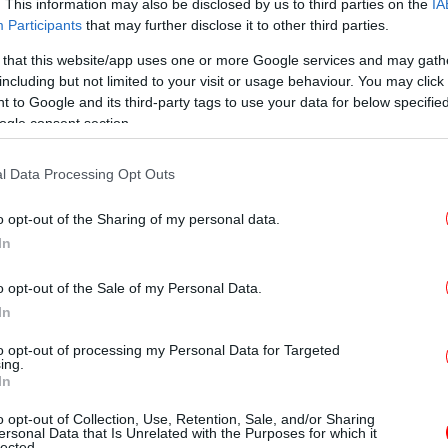
ελήφθη ο υπαίτιος εμπρηστής, Τούρκος
. This information may also be disclosed by us to third parties on the
IA
Σο
Participants
that may further disclose it to other third parties.
εγκληματική του πράξη. Θα οδηγηθεί στη
μου. Το έχουμε πει πολλές φορές: Με τους
 that this website/app uses one or more Google services and may gath
τοι», έγραψε.
including but not limited to your visit or usage behaviour. You may click 
 to Google and its third-party tags to use your data for below specifi
ogle consent section.
Ρό
-Έσ
l Data Processing Opt Outs
o opt-out of the Sharing of my personal data.
Χω
In
o opt-out of the Sale of my Personal Data.
In
to opt-out of processing my Personal Data for Targeted
ing.
In
o opt-out of Collection, Use, Retention, Sale, and/or Sharing
Τρο
ersonal Data that Is Unrelated with the Purposes for which it
lected.