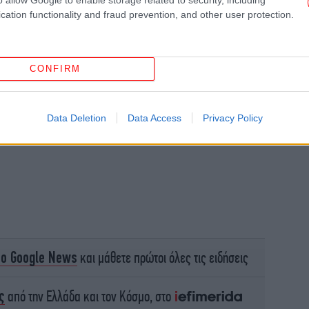
Ο Τ
cation functionality and fraud prevention, and other user protection.
ικ
CONFIRM
τ
Data Deletion
Data Access
Privacy Policy
Η Τ
έδ
το Google News
και μάθετε πρώτοι όλες τις ειδήσεις
ς
από την Ελλάδα και τον Κόσμο, στο