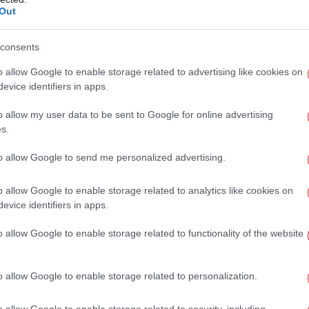
Out
χ
θηκε υπό μερικό έλεγχο
. Σύμφωνα με την
consents
ώθηκε γύρω στις 12:30, δεν απειλούσε
ε 20 λεπτά. Για την κατάσβεσή της
o allow Google to enable storage related to advertising like cookies on
Νί
evice identifiers in apps.
στες, με δύο ομάδες πεζοπόρων τμημάτων,
Σ
πτερο, ενώ συνδρομή παρέχουν υδροφόρες
o allow my user data to be sent to Google for online advertising
s.
to allow Google to send me personalized advertising.
o allow Google to enable storage related to analytics like cookies on
evice identifiers in apps.
o allow Google to enable storage related to functionality of the website
δη
o allow Google to enable storage related to personalization.
o allow Google to enable storage related to security, including