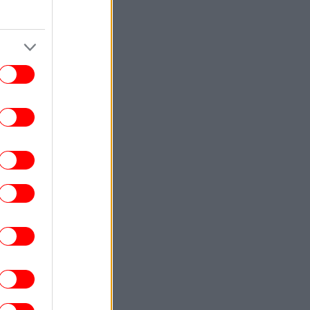
θα μπορέσω να εργαστώ για κάποιο
ρονικό διάστημα» έγραψε σε ανάρτησή
του
ΣΠΟΡ
00:20
κησε και ετοιμάζεται για... ΟΦΗ η ΤΣΣΚΑ
όφιας - Προβάδισμα για την Μπεσίκτας
απέναντι στην Χράντετς Κράλοβε
ΣΠΟΡ
00:03
Λίσι: «Μας άξιζε κάτι καλύτερο, θα
παλέψουμε για την πρόκριση μέσα στο
Βέλγιο» [βίντεο]
ΚΟΣΜΟΣ
23:58
Οργή της Μόσχας για την απόφαση της
Γαλλίας να απελάσει τη Ρωσίδα
μοσιογράφο Ξένια Φεντόροβα -Μπαρό:
Είναι πράκτορας επιρροής
ΚΟΣΜΟΣ
23:56