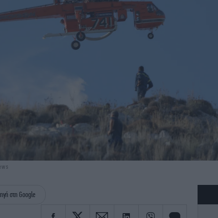
news
ηγή στη Google