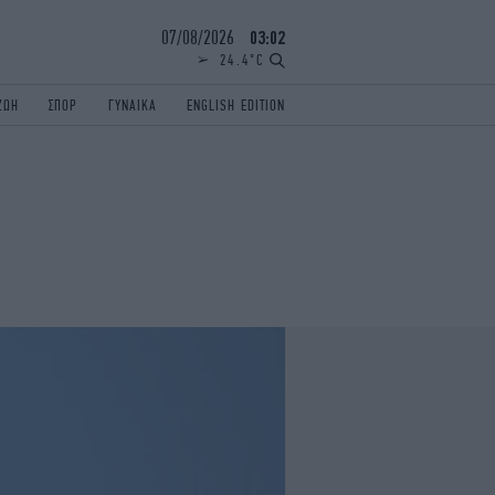
07/08/2026
03:02
24.4°C
ΖΩΗ
ΣΠΟΡ
ΓΥΝΑΙΚΑ
ENGLISH EDITION
ΕΛΛΑΔΑ
ΠΑΝΕΛΛΗΝΙΕΣ
ENGLISH EDITION
TRAVEL
ΟΛΥΜΠΙΑΚΟΙ ΑΓΩΝΕΣ
iAUTOKINITO
ΖΩΔΙΑ
ELAMEFORA