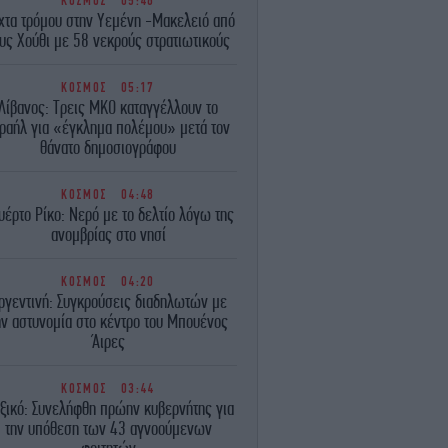
ΚΟΣΜΟΣ
05:46
χτα τρόμου στην Υεμένη -Μακελειό από
υς Χούθι με 58 νεκρούς στρατιωτικούς
ΚΟΣΜΟΣ
05:17
Λίβανος: Τρεις ΜΚΟ καταγγέλλουν το
ραήλ για «έγκλημα πολέμου» μετά τον
θάνατο δημοσιογράφου
ΚΟΣΜΟΣ
04:48
υέρτο Ρίκο: Νερό με το δελτίο λόγω της
ανομβρίας στο νησί
ΚΟΣΜΟΣ
04:20
ργεντινή: Συγκρούσεις διαδηλωτών με
ην αστυνομία στο κέντρο του Μπουένος
Άιρες
ΚΟΣΜΟΣ
03:44
ξικό: Συνελήφθη πρώην κυβερνήτης για
την υπόθεση των 43 αγνοούμενων