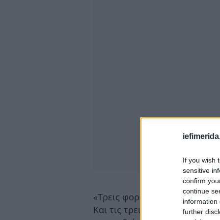
iefimerida
If you wish 
sensitive in
confirm you
continue se
«Τρεις φορές αυτό τον μήνα
information 
Και τις τρεις οι πυροσβεστικ
further disc