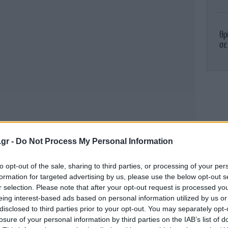
Θρ
σε
Σα
υ
Ε
.gr -
Do Not Process My Personal Information
άμ
to opt-out of the sale, sharing to third parties, or processing of your per
formation for targeted advertising by us, please use the below opt-out s
Σ
r selection. Please note that after your opt-out request is processed y
eing interest-based ads based on personal information utilized by us or
 εκδηλώθηκαν
πυρκαγιές στο όρος Αιγάλεω
.
disclosed to third parties prior to your opt-out. You may separately opt-
ές δυνάμεις πρόλαβαν τη φωτιά πριν
losure of your personal information by third parties on the IAB’s list of