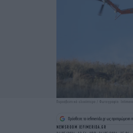
Πυροσβεστικό ελικόπτερο / Φωτογραφία: Intime
Πρόσθεσε το iefimerida.gr ως προτιμώμενη π
NEWSROOM IEFIMERIDA.GR