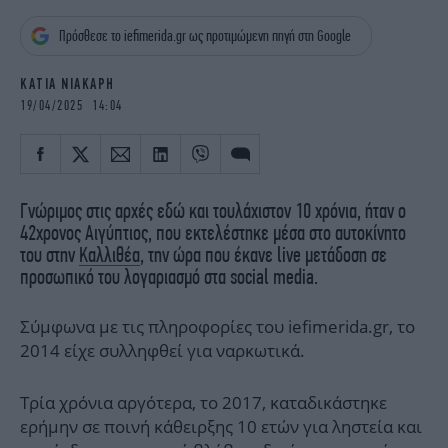
iBOOKS
ΖΩΔΙΑ
Πρόσθεσε το iefimerida.gr ως προτιμώμενη πηγή στη Google
OSCARS
THE OCEAN
MEDIA
ELAMEFORA
ΚΑΤΙΑ ΝΙΑΚΑΡΗ
19/04/2025 14:04
NEWSLETTER
Γνώριμος στις αρχές εδώ και τουλάχιστον 10 χρόνια, ήταν ο
42χρονος Αιγύπτιος, που εκτελέστηκε μέσα στο αυτοκίνητο
του στην
Καλλιθέα
, την ώρα που έκανε live μετάδοση σε
προσωπικό του λογαριασμό στα social media.
Σύμφωνα με τις πληροφορίες του iefimerida.gr, το
2014 είχε συλληφθεί για ναρκωτικά.
Τρία χρόνια αργότερα, το 2017, καταδικάστηκε
ερήμην σε ποινή κάθειρξης 10 ετών για ληστεία και