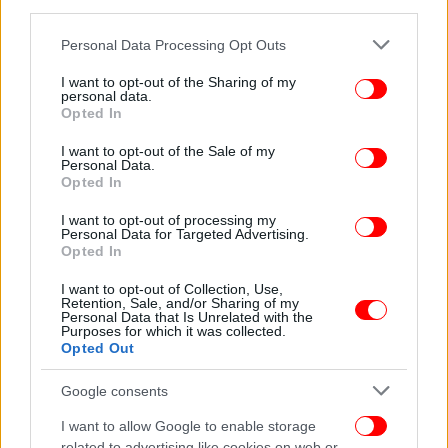
third parties.
Please note that this website/app uses one or more Google
Personal Data Processing Opt Outs
services and may gather and store information including but
not limited to your visit or usage behaviour. You may click to
I want to opt-out of the Sharing of my
personal data.
grant or deny consent to Google and its third-party tags to
Opted In
use your data for below specified purposes in below Google
consent section.
I want to opt-out of the Sale of my
Personal Data.
Opted In
Τα έμπειρα στελέχη του Ανθρωποκτονιών
I want to opt-out of processing my
Personal Data for Targeted Advertising.
ξεσκονίζουν τις επαφές του καθώς εκτιμάται πως η
Opted In
δραστηριοποίηση του με τα ναρκωτικά, στο κέντρο
της Αθήνας και κυρίως στην Ομόνοια, οδήγησε και
I want to opt-out of Collection, Use,
Retention, Sale, and/or Sharing of my
στην
ενέδρα θανάτου σε βάρος του
.
Personal Data that Is Unrelated with the
Purposes for which it was collected.
Opted Out
Παράλληλα οι αστυνομικοί αναζητούν υλικό από
κάμερες ασφαλείας της περιοχής έτσι ώστε να
Google consents
διαπιστώσουν πώς κινήθηκε ο δολοφόνος του, αλλά
I want to allow Google to enable storage
και πόσα άτομα συμμετείχαν στην αιματηρή
related to advertising like cookies on web or