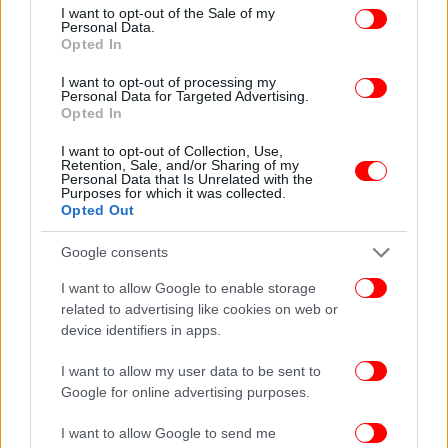
consent section.
I want to opt-out of the Sale of my
Personal Data.
Οδοντόκρεμες
Opted In
Χαρτί υγείας
I want to opt-out of processing my
Σερβιέτες
Personal Data for Targeted Advertising.
Opted In
Ταμπόν
Σαμπουάν
I want to opt-out of Collection, Use,
Σαπούνια σε στερεή κατάσταση
Retention, Sale, and/or Sharing of my
Personal Data that Is Unrelated with the
Πάνες ακράτειας
Purposes for which it was collected.
Opted Out
29 ΕΙΔΗ ΓΙΑ ΜΩΡΑ
Google consents
I want to allow Google to enable storage
Πάνες για μωρά
related to advertising like cookies on web or
Είδη ατομικής υγιεινής για μωρά (μωρομάντηλα)
device identifiers in apps.
Είδη ατομικής υγιεινής για μωρά (σαμπουάν)
I want to allow my user data to be sent to
Google for online advertising purposes.
30 ΤΡΟΦΕΣ ΓΙΑ ΚΑΤΟΙΚΙΔΙΑ ΖΩΑ
I want to allow Google to send me