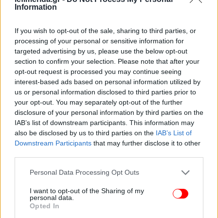
Information
Εμφιαλωμένο μεταλλικό νερό (500 ml ή 1lt)
If you wish to opt-out of the sale, sharing to third parties, or
26 ΧΥΜΟΙ ΦΡΟΥΤΩΝ
processing of your personal or sensitive information for
targeted advertising by us, please use the below opt-out
section to confirm your selection. Please note that after your
Χυμός πορτοκάλι
opt-out request is processed you may continue seeing
interest-based ads based on personal information utilized by
27 ΕΙΔΗ ΚΑΘΑΡΙΣΜΟΥ ΚΑΙ ΣΥΝΤΗΡΗΣΗΣ
us or personal information disclosed to third parties prior to
your opt-out. You may separately opt-out of the further
disclosure of your personal information by third parties on the
Απολυμαντικά χεριών και αντισηπτικά
IAB’s list of downstream participants. This information may
Απορρυπαντικά πλυντηρίου (υγρά και σε σκόνη -
also be disclosed by us to third parties on the
IAB’s List of
όχι ταμπλέτες)
Downstream Participants
that may further disclose it to other
Απορρυπαντικά για σφουγγάρισμα και
third parties.
καθαρισμό επιφανειών - χλωρίνες
Please note that this website/app uses one or more Google
Personal Data Processing Opt Outs
Απορρυπαντικά πιάτων για πλύσιμο στο χέρι
services and may gather and store information including but
Χαρτί κουζίνας
not limited to your visit or usage behaviour. You may click to
I want to opt-out of the Sharing of my
personal data.
grant or deny consent to Google and its third-party tags to
Opted In
use your data for below specified purposes in below Google
28 ΕΙΔΗ ΠΡΟΣΩΠΙΚΗΣ ΥΓΙΕΙΝΗΣ