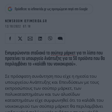
iBOOKS
ΖΩΔΙΑ
Πρόσθεσε το iefimerida.gr ως προτιμώμενη πηγή στη Google
OSCARS
THE OCEAN
MEDIA
ELAMEFORA
NEWSROOM IEFIMERIDA.GR
12/10/2022 07:18
NEWSLETTER
Ενημερώνονται σταδιακά τα
σούπερ μάρκετ
για τη λίστα που
προτείνει το υπουργείο Ανάπτυξης για τα 50 προϊόντα που θα
περιλαμβάνει το «καλάθι του νοικοκυριού».
Σε πρόσφατη συνάντηση που είχε η ηγεσία του
υπουργείου Ανάπτυξης και Επενδύσεων με τους
εκπροσώπους των σούπερ μάρκετ, των
πολυκαταστημάτων και των αλυσίδων
καταστημάτων είχε συμφωνηθεί ότι το καλάθι του
νοικοκυριού των σούπερ μάρκετ θα περιλαμβάνει