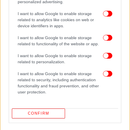
Τροφή για σκύλους
personalized advertising.
Τροφή για γάτες
I want to allow Google to enable storage
related to analytics like cookies on web or
31 ΑΝΑΨΥΚΤΙΚΑ
device identifiers in apps.
I want to allow Google to enable storage
Ένα τουλάχιστον είδος αναψυκτικού
related to functionality of the website or app.
Πώς θα αναγνωρίζουμε τα προϊόντα για το «καλάθι
I want to allow Google to enable storage
του νοικοκυριού
related to personalization.
I want to allow Google to enable storage
Οσον αφορά το «καλάθι του νοικοκυριού», που θα
related to security, including authentication
αφορά συγκεκριμένα προϊόντα με νομοθετική
functionality and fraud prevention, and other
ρύθμιση, ο αναπληρωτής υπουργός Ανάπτυξης και
user protection.
Επενδύσεων, Νίκος Παπαθανάσης προ ημέρων
ανέφερε: «
Το μέτρο θα αφορά καταστήματα που
είναι αλυσίδες
και έχουν τζίρο άνω των 70
CONFIRM
εκατομμυρίων ευρώ. Μέχρι στιγμής είναι
πάνω
που έχουν χιλιάδες
από 15 αλυσίδες