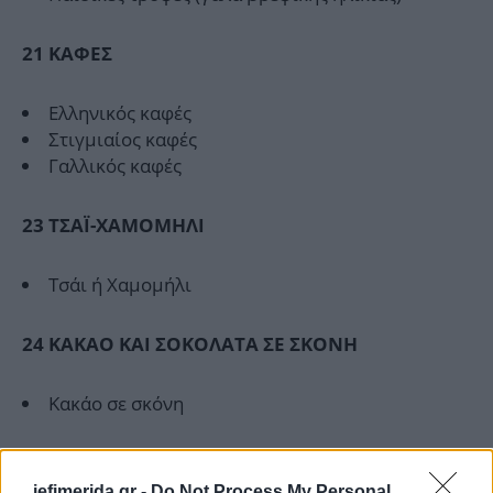
21 ΚΑΦΕΣ
Ελληνικός καφές
Στιγμιαίος καφές
Γαλλικός καφές
23 ΤΣΑΪ-ΧΑΜΟΜΗΛΙ
Τσάι ή Χαμομήλι
24 KAKAO ΚΑΙ ΣΟΚΟΛΑΤΑ ΣΕ ΣΚΟΝΗ
Κακάο σε σκόνη
25 ΕΠΙΤΡΑΠΕΖΙΟ ΝΕΡΟ (ΜΕΤΑΛΛΙΚΟ)
iefimerida.gr -
Do Not Process My Personal