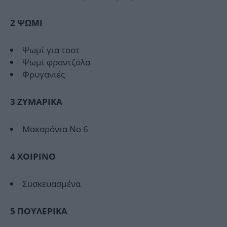
2
ΨΩΜΙ
Ψωμί για τοστ
Ψωμί φραντζόλα
Φρυγανιές
3
ΖΥΜΑΡΙΚΑ
Μακαρόνια Νο 6
4
XOIPINO
Συσκευασμένα
5
ΠΟΥΛΕΡΙΚΑ