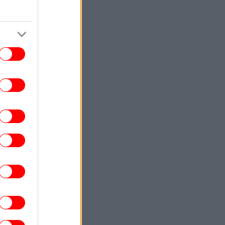
ΕΛΛΑΔΑ
23:42
ια ψυχολογικούς λόγους» κρατούσε τον
κρό πατέρα του στον καταψύκτη, λέει ο
δικηγόρος του 55χρονου στον Μυστρά
ΖΩΗ
23:42
κης Ρουβάς και Κάτια Ζυγούλη εκεί όπου
ξεκίνησαν όλα -Στιγμιότυπα από τις
διακοπές τους στην αγαπημένη τους
Ελούντα
ΚΟΣΜΟΣ
23:31
Κολομβία: Διασώθηκε ιπποποταμάκι,
πόγονος της αποικίας που άφησε πίσω
του ο Πάμπλο Εσκομπάρ
ΖΩΗ
23:30
ώστας Σόμμερ: Με βίντεο σε τρυφερές
στιγμές απάντησε η σύζυγός του στο
ερώτημα «ανησυχείς ποτέ μήπως σε
απατήσει;»