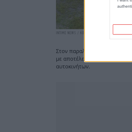
authenti
INTIME NEWS / ΚΟΥΡΚΟΥΛΑΣ ΒΑΣΙΛΗΣ
Στον παραλιακό δρόμο της Λε
με αποτέλεσμα να δημιουργη
αυτοκινήτων.