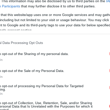
. This information may also be disclosed by us to third parties on the
IA
Participants
that may further disclose it to other third parties.
Β
απ
 that this website/app uses one or more Google services and may gath
including but not limited to your visit or usage behaviour. You may click 
 to Google and its third-party tags to use your data for below specifi
ogle consent section.
l Data Processing Opt Outs
o opt-out of the Sharing of my personal data.
Οι
In
o opt-out of the Sale of my Personal Data.
In
κών Υπηρεσιών Ιονίων Νήσων Γιώργος
Υ
to opt-out of processing my Personal Data for Targeted
η με την Τροχαία Κέρκυρας, ανακοίνωσε,
ing.
κλ
οχόπτωσης θα κλείνει ο δρόμος προς την
In
ατηρούνται συνεχώς κατολισθητικά
o opt-out of Collection, Use, Retention, Sale, and/or Sharing
ersonal Data that Is Unrelated with the Purposes for which it
lected.