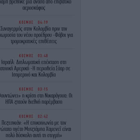
ραμπ βρέθηκε μια ανάσα από επιβατικό
αεροσκάφος
ΚΟΣΜΟΣ
04:19
Συναγερμός στην Κολομβία πριν την
κωμοσία του νέου προέδρου -Φόβοι για
τρομοκρατικές επιθέσεις
ΚΟΣΜΟΣ
03:48
Ισραήλ: Διπλωματική επέκταση στη
ατινική Αμερική -Η περιοδεία Σάαρ σε
Ισημερινό και Κολομβία
ΚΟΣΜΟΣ
03:15
ουντώνει» η κρίση στη Νικαράγουα: Οι
ΗΠΑ ζητούν διεθνή παρέμβαση
ΚΟΣΜΟΣ
02:42
Πεζεσκιάν: «Η επικοινωνία με τον
νώτατο ηγέτη Μοτζτάμπα Χαμενεΐ είναι
πολύ δύσκολη αυτή τη στιγμή»