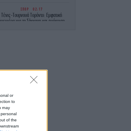
ΣΠΟΡ
02:17
Τένις-Τουρνουά Τορόντο: Εμφατική
πρεμιέρα για τη Σάκκαρη και πρόκριση
στους «32»
ΚΟΣΜΟΣ
01:38
λίζει το κόστος των «θωρηκτών Τραμπ»
-275 δισ. δολάρια για 15 πολεμικά
«τέρατα»
ΟΙΚΟΝΟΜΙΑ
01:14
ll Street: Κλείσιμο χωρίς κατεύθυνση,
ναμένοντας μια συμφωνία μεταξύ ΗΠΑ
και Ιράν
sonal or
ection to
ΣΠΟΡ
00:44
ou may
τρουπ: «Όταν ισοφαριστήκαμε αρχίσαμε
 personal
α αγχωνόμαστε και να κάνουμε λάθη»
[βίντεο]
out of the
 downstream