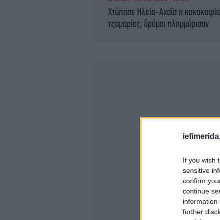
Χτύπησε Ηλεία-Αχαΐα η κακοκαιρί
τζαμαρίες, δρόμοι πλημμύρισαν
iefimerida
If you wish 
sensitive in
confirm you
continue se
information 
further disc