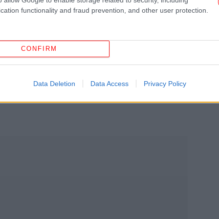
cation functionality and fraud prevention, and other user protection.
ισχ
CONFIRM
υκάδας τα νερά πλησίασαν τα 30 εκατοστά,
Data Deletion
Data Access
Privacy Policy
θούν προβλήματα στην κυκλοφορία των
«Κ
Ρού
Ντι
Τρα
πν