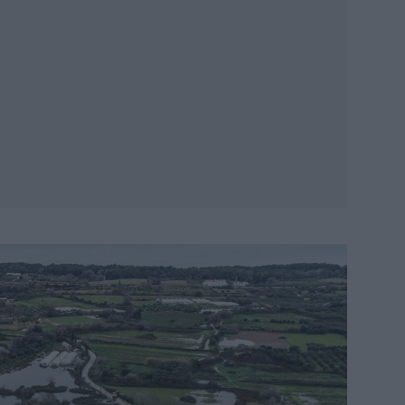
Φω
χ
Θ
Eι
π