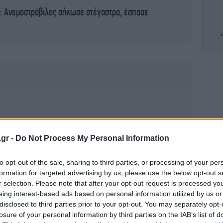
α: Ανεμοστρόβιλος σήκωσε στέγαστρα, έσπασε
Ζα
Wa
.gr -
Do Not Process My Personal Information
α
to opt-out of the sale, sharing to third parties, or processing of your per
formation for targeted advertising by us, please use the below opt-out s
r selection. Please note that after your opt-out request is processed y
Νίσ
eing interest-based ads based on personal information utilized by us or
ν
disclosed to third parties prior to your opt-out. You may separately opt-
losure of your personal information by third parties on the IAB’s list of