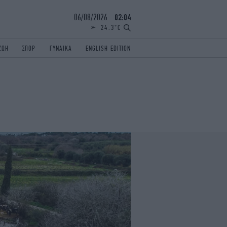
06/08/2026
02:04
24.3°C
ΖΩΗ
ΣΠΟΡ
ΓΥΝΑΙΚΑ
ENGLISH EDITION
ΕΛΛΑΔΑ
ΠΑΝΕΛΛΗΝΙΕΣ
ENGLISH EDITION
TRAVEL
ΟΛΥΜΠΙΑΚΟΙ ΑΓΩΝΕΣ
iAUTOKINITO
ΖΩΔΙΑ
ELAMEFORA