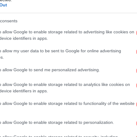
Out
«Γ
ια ακόμα μία φορά χθες το βράδυ,
νε
ι στην πόλη της Κέρκυρας.
consents
o allow Google to enable storage related to advertising like cookies on
evice identifiers in apps.
Σά
o allow my user data to be sent to Google for online advertising
s.
to allow Google to send me personalized advertising.
o allow Google to enable storage related to analytics like cookies on
α
evice identifiers in apps.
o allow Google to enable storage related to functionality of the website
Κ
o allow Google to enable storage related to personalization.
o allow Google to enable storage related to security, including