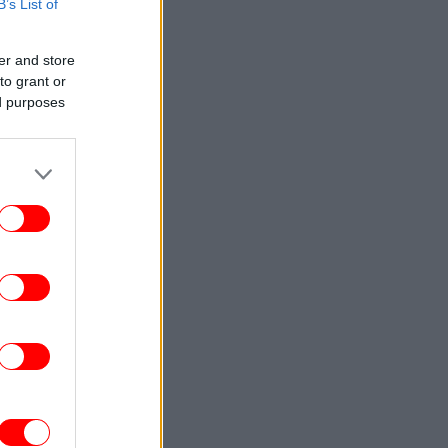
B’s List of
ΣΠΟΡ
00:23
αθμολογία UEFA: Μείωσε την απόσταση
ό Πολωνία και Τσεχία η Ελλάδα μετά την
er and store
ισοπαλία του Παναθηναϊκού
to grant or
ed purposes
ΚΟΣΜΟΣ
23:59
Το Νέο Μεξικό προσέφυγε κατά του
υπουργείου Δικαιοσύνης ζητώντας
πρόσβαση στα αρχεία Έπσταϊν
ΚΟΣΜΟΣ
23:54
 ΗΠΑ σταματούν τις εισαγωγές από τον
μεγαλύτερο παραγωγό αβοκάντο του
Μεξικού
ΚΟΣΜΟΣ
23:53
πουργός Εσωτερικών Γερμανίας: «Νέα
ίμακα απειλής το drone με τα εκρηκτικά
στη Λειψία -Πιθανό σενάριο υβριδικής
επίθεσης»