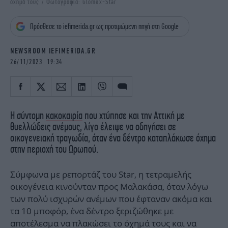
όχημά τους / Φωτογραφία: Glomex-Star
iBOOKS
ΖΩΔΙΑ
OSCARS
THE OCEAN
Πρόσθεσε το iefimerida.gr ως προτιμώμενη πηγή στη Google
MEDIA
ELAMEFORA
NEWSROOM IEFIMERIDA.GR
NEWSLETTER
26/11/2023 19:34
Η σύντομη
κακοκαιρία
που χτύπησε και την Αττική με
θυελλώδεις ανέμους, λίγο έλειψε να οδηγήσει σε
οικογενειακή τραγωδία, όταν ένα δέντρο καταπλάκωσε όχημα
στην περιοχή του Ωρωπού.
Σύμφωνα με ρεπορτάζ του Star, η τετραμελής
οικογένεια κινούνταν προς Μαλακάσα, όταν λόγω
των πολύ ισχυρών ανέμων που έφταναν ακόμα και
τα 10 μποφόρ, ένα δέντρο ξεριζώθηκε με
αποτέλεσμα να πλακώσει το όχημά τους και να