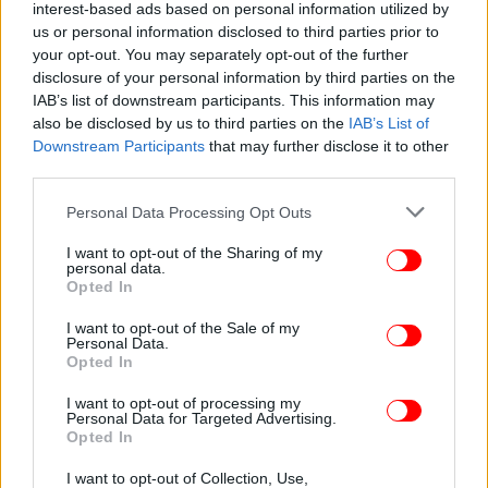
interest-based ads based on personal information utilized by
us or personal information disclosed to third parties prior to
your opt-out. You may separately opt-out of the further
disclosure of your personal information by third parties on the
IAB’s list of downstream participants. This information may
also be disclosed by us to third parties on the
IAB’s List of
ΟΛΕΣ ΟΙ ΕΙΔΗΣΕΙΣ
Downstream Participants
that may further disclose it to other
third parties.
Υποχωρεί η κακοκαιρία -Έρχεται νέα επιδείνωση από
την Τρίτη με βροχές, καταιγίδες και τσουχτερό κρύο
Please note that this website/app uses one or more Google
Personal Data Processing Opt Outs
Συνελήφθη 61χρονη στο «Ελευθέριος Βενιζέλος»
services and may gather and store information including but
not limited to your visit or usage behaviour. You may click to
I want to opt-out of the Sharing of my
-Μετέφερε στις βαλίτσες της 37 κιλά κάνναβης [εικόνες]
personal data.
grant or deny consent to Google and its third-party tags to
Ισραήλ: Πρώην όμηροι της Χαμάς περιγράφουν
Opted In
use your data for below specified purposes in below Google
-«Τρώγαμε ψωμί με ρύζι, κοιμόμασταν σε πλαστικές
consent section.
I want to opt-out of the Sale of my
καρέκλες»
Personal Data.
Opted In
I want to opt-out of processing my
Personal Data for Targeted Advertising.
Opted In
I want to opt-out of Collection, Use,