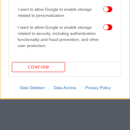
Ακολουθήστε το
στο Google News
και μάθετε
I want to allow Google to enable storage
πρώτοι όλες τις ειδήσεις
related to personalization.
Δείτε όλες τις τελευταίες
Ειδήσεις
από την Ελλάδα και τον Κόσμο,
I want to allow Google to enable storage
στο
related to security, including authentication
functionality and fraud prevention, and other
user protection.
ΔΙΑΒΑΣΤΕ ΠΕΡΙΣΣΟΤΕΡΑ
ΔΈΝΤΡΟ
ΚΑΚΟΚΑΙΡΊΑ
ΤΡΑΥΜΑΤΙΣΜΌΣ
ΆΝΕΜΟΙ
ΩΡΩΠΌΣ
ΒΊΝΤΕΟ
CONFIRM
Data Deletion
Data Access
Privacy Policy