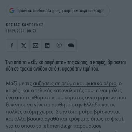
iBOOKS
ΖΩΔΙΑ
Πρόσθεσε το iefimerida.gr ως προτιμώμενη πηγή στη Google
OSCARS
THE OCEAN
MEDIA
ELAMEFORA
ΚΩΣΤΑΣ ΚΑΝΤΟΥΝΗΣ
08/09/2021 08:53
NEWSLETTER
Ένα από τα «εθνικά ροφήματα» της χώρας, ο
καφές
, βρίσκεται
ήδη σε τροχιά ανόδου σε ό,τι αφορά την τιμή του.
Μαζί με τις
αυξήσεις σε ρεύμα και φυσικό αέριο
, ο
καφές -και ο τελικός καταναλωτής του- είναι μόλις
ένα από τα «θύματα» του κύματος ανατιμήσεων που
ξεκίνησε να γίνεται αισθητό στην Ελλάδα και σε
πολλές ακόμη χώρες. Στην ίδια μοίρα βρίσκονται
και άλλα βασικά αγαθά και τρόφιμα, όπως το ψωμί,
για το οποίο το iefimerida.gr παρουσίασε