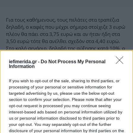
Για τους καθήμενους, τους πελάτες στα τραπέζια
δηλαδή, ο καφές που μέχρι σήμερα στοίχιζε 3 ευρώ
πλέον θα πάει στα 3,75 ευρώ και αν ήταν ήδη στα
3,50 ευρώ τότε θα ανέλθει σχεδόν στα 4,40 ευρώ.
Στο καλό σενάριο, δηλαδή της αύξησης κατά 10%, ο
καφές των 3 ευρώ θα πάει στα 3,30 ευρώ, και ο
iefimerida.gr -
Do Not Process My Personal
καφές των 3,50 ευρώ στα 3,85 ευρώ.
Information
Να σημειωθεί ότι για τις πιο δημοφιλείς περιοχές,
If you wish to opt-out of the sale, sharing to third parties, or
όπου ο καφές για τους καθήμενους κοστίζει ήδη 4
processing of your personal or sensitive information for
ευρώ, τότε η τιμή -στο κακό σενάριο της αύξησης
targeted advertising by us, please use the below opt-out
του 25%- μπορεί να φτάσει οριακά τα 5 ευρώ.
section to confirm your selection. Please note that after your
opt-out request is processed you may continue seeing
interest-based ads based on personal information utilized by
Ενα άλλο ερώτημα είναι το κατά πόσο θα
us or personal information disclosed to third parties prior to
επηρεαστούν οι τιμές και στους φούρνους που
your opt-out. You may separately opt-out of the further
πωλούν καφέ στο χέρι. «Μέχρι στιγμής δεν έχουμε
disclosure of your personal information by third parties on the