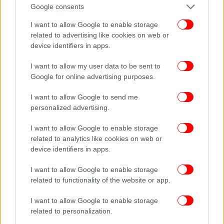
Google consents
I want to allow Google to enable storage
related to advertising like cookies on web or
device identifiers in apps.
I want to allow my user data to be sent to
Google for online advertising purposes.
I want to allow Google to send me
personalized advertising.
I want to allow Google to enable storage
Στον ίδιο τόνο, ο πρόεδρος της ΠΟΕΣΕ
related to analytics like cookies on web or
υπογραμμίζει πως «δεν πρέπει να μετακυλήσουμε
device identifiers in apps.
όλες αυτές τις αυξήσεις στην κατανάλωση και τα
νοικοκυριά καθώς έχουν χάσει πολλοί τα
I want to allow Google to enable storage
εισοδήματά τους. Όμως, δεν μπορούμε να
related to functionality of the website or app.
αντέξουμε ούτε εμείς το κόστος αυτών των
I want to allow Google to enable storage
αυξήσεων. Από κει και πέρα έχουμε ανοιχτές
related to personalization.
πληγές από τα μνημόνια, την πανδημία, τους οκτώ