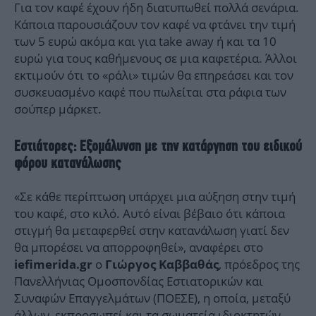
Για τον καφέ έχουν ήδη διατυπωθεί πολλά σενάρια.
Κάποια παρουσιάζουν τον καφέ να φτάνει την τιμή
των 5 ευρώ ακόμα και για take away ή και τα 10
ευρώ για τους καθήμενους σε μια καφετέρια. Άλλοι
εκτιμούν ότι το «ράλι» τιμών θα επηρεάσει και τον
συσκευασμένο καφέ που πωλείται στα ράφια των
σούπερ μάρκετ.
Εστιάτορες: Εξομάλυνση με την κατάργηση του ειδικού
φόρου κατανάλωσης
«Σε κάθε περίπτωση υπάρχει μια αύξηση στην τιμή
του καφέ, στο κιλό. Αυτό είναι βέβαιο ότι κάποια
στιγμή θα μεταφερθεί στην κατανάλωση γιατί δεν
θα μπορέσει να απορροφηθεί», αναφέρει στο
ο
, πρόεδρος της
iefimerida.gr
Γιώργος Καββαθάς
Πανελλήνιας Ομοσπονδίας Εστιατορικών και
Συναφών Επαγγελμάτων (ΠΟΕΣΕ), η οποία, μεταξύ
άλλων, εκπροσωπεί και τα σωματεία ιδιοκτητών