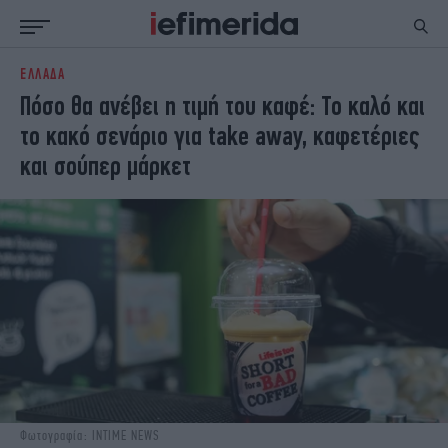
ΕΛΛΑΔΑ
ΕΙΔΗΣΕΙΣ
ΠΟΛΙΤΙΚΗ
Πόσο θα ανέβει η τιμή του καφέ: Το καλό και
NON PAPER
ΕΛΛΑΔΑ
το κακό σενάριο για take away, καφετέριες
ΟΙΚΟΝΟΜΙΑ
ΚΟΣΜΟΣ
και σούπερ μάρκετ
ΠΟΛΙΤΙΣΜΟΣ
ΠΑΝΕΛΛΗΝΙΕΣ
ΖΩΗ
ΣΠΟΡ
ΓΥΝΑΙΚΑ
ENGLISH EDITION
ΠΟΛΗ
STORIES
ΕΚΛΟΓΕΣ
TRAVEL
ΤΕΧΝΟΛΟΓΙΑ
ΥΓΕΙΑ
DESIGN
ΟΛΥΜΠΙΑΚΟΙ ΑΓΩΝΕΣ
EURO
GREEN
PODCAST
iAUTOKINITO
iOPINIONS
iGASTRONOMIE
Φωτογραφία: INTIME NEWS