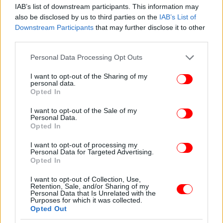
δει αυξήσεις στις πρώτες ύλες. Βλέπω να λένε για 5
IAB’s list of downstream participants. This information may
ευρώ, αναφερόμενοι σε καθήμενους βέβαια. Όμως
also be disclosed by us to third parties on the
IAB’s List of
Downstream Participants
that may further disclose it to other
προς το παρόν δεν βλέπω κάποια αλλαγή, δεν
third parties.
έχουμε διαφορές στα τιμολόγια», εξηγεί, από την
πλευρά της, η
, πρόεδρος του
Έλσα Κουκουμέρια
Please note that this website/app uses one or more Google
Personal Data Processing Opt Outs
Συνδέσμου Αρτοποιών Θεσσαλονίκης.
services and may gather and store information including but
not limited to your visit or usage behaviour. You may click to
I want to opt-out of the Sharing of my
personal data.
grant or deny consent to Google and its third-party tags to
«Βαρίδι» για την εστίαση οι αυξήσεις στον καφέ
Opted In
use your data for below specified purposes in below Google
consent section.
I want to opt-out of the Sale of my
Η κυρία Κουκουμέρια τονίζει ότι «τα καφέ ήταν
Personal Data.
κλειστά τόσους μήνες. Ποιος έχει τη διάθεση να
Opted In
διώξει τον πελάτη, λέγοντας “θα τον πάω στα 2,5
I want to opt-out of processing my
ευρώ τον καφέ στο χέρι”; Είναι άνευρη η αγορά και
Personal Data for Targeted Advertising.
Opted In
θέλει σύνεση από όλους. Και από εμάς τους
επιχειρηματίες, και από τους καταναλωτές».
I want to opt-out of Collection, Use,
Retention, Sale, and/or Sharing of my
Personal Data that Is Unrelated with the
Purposes for which it was collected.
Opted Out