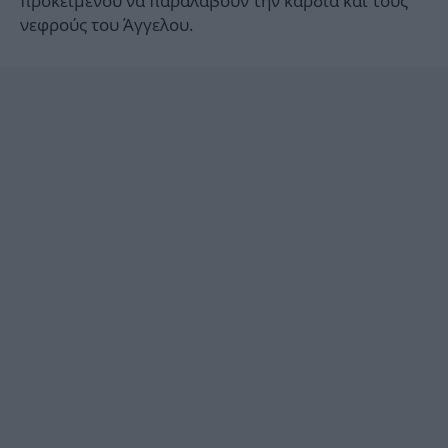
προκειμένου να παραλάβουν την καρδιά και τους
νεφρούς του Άγγελου.