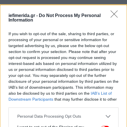
iefimerida.gr -
Do Not Process My Personal
Information
If you wish to opt-out of the sale, sharing to third parties, or
processing of your personal or sensitive information for
targeted advertising by us, please use the below opt-out
section to confirm your selection. Please note that after your
opt-out request is processed you may continue seeing
interest-based ads based on personal information utilized by
us or personal information disclosed to third parties prior to
your opt-out. You may separately opt-out of the further
disclosure of your personal information by third parties on the
IAB’s list of downstream participants. This information may
also be disclosed by us to third parties on the
IAB’s List of
«Το παιδί είναι κλινικά νεκρό» είχε δηλώσεις λίγες
Downstream Participants
that may further disclose it to other
ώρες νωρίτερα ο διοικητής του ΠΑΓΝΗ Γιώργος
third parties.
Χαλκιαδάκης. «Η γιαγιά, που έχει την επιμέλεια του
παιδιού, υπέγραψε ώστε να
δοθούν η καρδιά και τα
Please note that this website/app uses one or more Google
Personal Data Processing Opt Outs
services and may gather and store information including but
νεφρά σε άλλο παιδάκι
. Έτσι, ξεκίνησαν οι
not limited to your visit or usage behaviour. You may click to
I want to opt-out of the Sharing of my