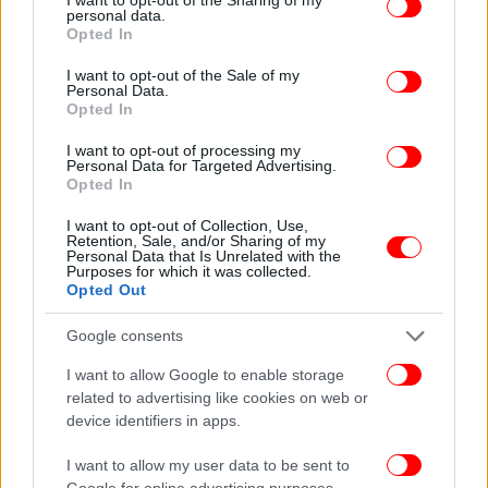
διαδικασίες, σε συνεργασία με τον ΕΟΜ για να
personal data.
grant or deny consent to Google and its third-party tags to
διαπιστωθεί εάν τα όργανά του είναι συμβατά»,
Opted In
use your data for below specified purposes in below Google
ανέφερε ο κ. Χαλκιαδάκης.
consent section.
I want to opt-out of the Sale of my
Personal Data.
Opted In
ΟΛΕΣ ΟΙ ΕΙΔΗΣΕΙΣ
I want to opt-out of processing my
Σεισμοί στη Σαντορίνη: «Δεν έχουμε ξαναδεί τέτοιο
Personal Data for Targeted Advertising.
φαινόμενο» -Ο διευθυντής Ερευνών του Γεωδυναμικού
Opted In
στο iefimerida
I want to opt-out of Collection, Use,
Σαντορίνη: Όπου φύγει-φύγει -Απίστευτες εικόνες από
Retention, Sale, and/or Sharing of my
Personal Data that Is Unrelated with the
κατοίκους που αποχωρούν από το νησί λόγω των
Purposes for which it was collected.
σεισμών
Opted Out
Τέμπη: Δεν διαχωρίζεται η δικογραφία για το
Google consents
«μπάζωμα» από τη βασική δικογραφία για τη σύγκρουση
I want to allow Google to enable storage
related to advertising like cookies on web or
device identifiers in apps.
I want to allow my user data to be sent to
Google for online advertising purposes.