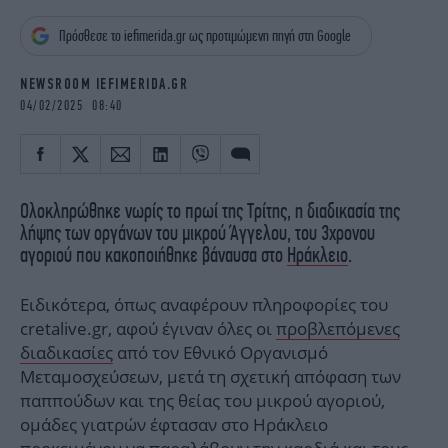
iBOOKS
ΖΩΔΙΑ
Πρόσθεσε το iefimerida.gr ως προτιμώμενη πηγή στη Google
OSCARS
THE OCEAN
MEDIA
ELAMEFORA
NEWSROOM IEFIMERIDA.GR
04/02/2025 08:40
NEWSLETTER
Ολοκληρώθηκε νωρίς το πρωί της Τρίτης, η διαδικασία της
λήψης των οργάνων του μικρού Άγγελου, του 3χρονου
αγοριού που κακοποιήθηκε βάναυσα στο
Ηράκλειο
.
Ειδικότερα, όπως αναφέρουν πληροφορίες του
cretalive.gr, αφού έγιναν όλες οι
προβλεπόμενες
διαδικασίες
από τον Εθνικό Οργανισμό
Μεταμοσχεύσεων, μετά τη σχετική απόφαση των
παππούδων και της θείας του μικρού αγοριού,
ομάδες γιατρών έφτασαν στο Ηράκλειο