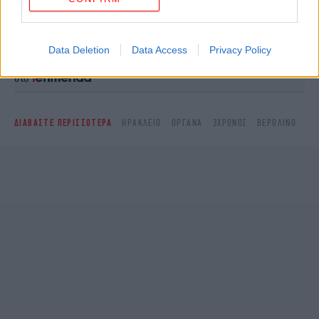
Ακολουθήστε το
στο Google News
και μάθετε
πρώτοι όλες τις ειδήσεις
Data Deletion
Data Access
Privacy Policy
Δείτε όλες τις τελευταίες
Ειδήσεις
από την Ελλάδα και τον Κόσμο,
στο
ΔΙΑΒΑΣΤΕ ΠΕΡΙΣΣΟΤΕΡΑ
ΗΡΆΚΛΕΙΟ
ΌΡΓΑΝΑ
3ΧΡΟΝΟΣ
ΒΕΡΟΛΊΝΟ