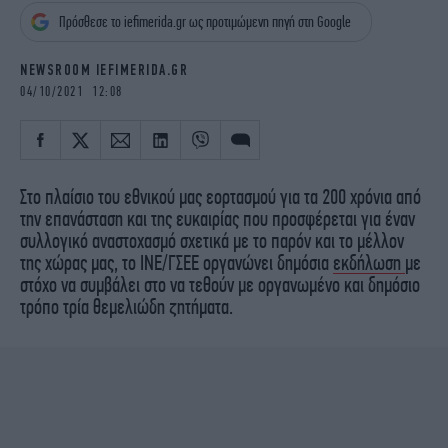
iBOOKS
ΖΩΔΙΑ
Πρόσθεσε το iefimerida.gr ως προτιμώμενη πηγή στη Google
OSCARS
THE OCEAN
MEDIA
ELAMEFORA
NEWSROOM IEFIMERIDA.GR
04/10/2021 12:08
NEWSLETTER
Στο πλαίσιο του εθνικού μας εορτασμού για τα 200 χρόνια από
την επανάσταση και της ευκαιρίας που προσφέρεται για έναν
συλλογικό αναστοχασμό σχετικά με το παρόν και το μέλλον
της χώρας μας, το ΙΝΕ/ΓΣΕΕ οργανώνει δημόσια
εκδήλωση
με
στόχο να συμβάλει στο να τεθούν με οργανωμένο και δημόσιο
τρόπο τρία θεμελιώδη ζητήματα.