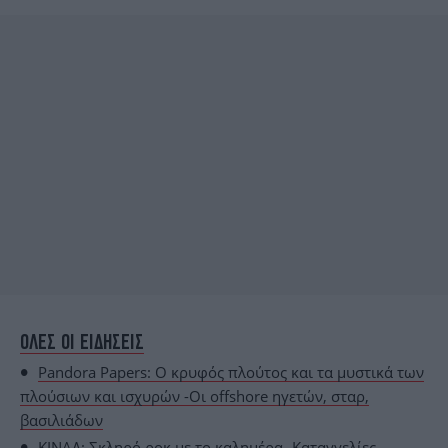
ΟΛΕΣ ΟΙ ΕΙΔΗΣΕΙΣ
Pandora Papers: O κρυφός πλούτος και τα μυστικά των
πλούσιων και ισχυρών -Οι offshore ηγετών, σταρ,
βασιλιάδων
ΚΙΝΑΛ: Σκληρό ροκ με το καλημέρα -Καταγγελίες