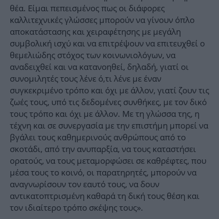
θέα. Είμαι πεπεισμένος πως οι διάφορες
καλλιτεχνικές γλώσσες μπορούν να γίνουν όπλο
αποκατάστασης και χειραφέτησης με μεγάλη
συμβολική ισχύ και να επιτρέψουν να επιτευχθεί ο
θεμελιώδης στόχος των κοινωνιολόγων, να
αναδειχθεί και να κατανοηθεί, δηλαδή, γιατί οι
συνομιλητές τους λένε ό,τι λένε με έναν
συγκεκριμένο τρόπο και όχι με άλλον, γιατί ζουν τις
ζωές τους, υπό τις δεδομένες συνθήκες, με τον δικό
τους τρόπο και όχι με άλλον. Με τη γλώσσα της, η
τέχνη και σε συνεργασία με την επιστήμη μπορεί να
βγάλει τους καθημερινούς ανθρώπους από το
σκοτάδι, από την ανυπαρξία, να τους καταστήσει
ορατούς, να τους μεταμορφώσει σε καθρέφτες, που
μέσα τους το κοινό, οι παρατηρητές, μπορούν να
αναγνωρίσουν τον εαυτό τους, να δουν
αντικατοπτρισμένη καθαρά τη δική τους θέση και
τον ιδιαίτερο τρόπο σκέψης τους».