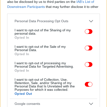
also be disclosed by us to third parties on the
IAB’s List of
πολύ άοπλη, πολύ ανοχύρωτη και αδύναμη σε
Downstream Participants
that may further disclose it to other
σχέση με αυτή την συναινετική επικύρωση. Οι
third parties.
απόψεις τόσο του Διοικητή τη Τράπεζας της
Ελλάδας όσο και του δημόσιου δασκάλου ενός
Please note that this website/app uses one or more Google
Personal Data Processing Opt Outs
services and may gather and store information including but
σχολείου δεύτερης ευκαιρίας δίνουν μια κοινωνική
not limited to your visit or usage behaviour. You may click to
I want to opt-out of the Sharing of my
δύναμη στην επιστημονική αλήθεια πάνω στην
personal data.
grant or deny consent to Google and its third-party tags to
οποία βασίζεται αυτό που οργανώνουμε στις
Opted In
use your data for below specified purposes in below Google
13/10».
consent section.
I want to opt-out of the Sale of my
Personal Data.
Opted In
I want to opt-out of processing my
Personal Data for Targeted Advertising.
Opted In
I want to opt-out of Collection, Use,
Retention, Sale, and/or Sharing of my
Personal Data that Is Unrelated with the
Purposes for which it was collected.
Opted Out
Google consents