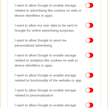
I want to allow Google to enable storage
related to advertising like cookies on web or
device identifiers in apps.
Πώς θα χαρακτηρίζατε ως κοινωνιολόγος κύριε
I want to allow my user data to be sent to
Παναγιωτόπουλε την εποχή που ζούμε;
Google for online advertising purposes.
I want to allow Google to send me
«Μεταξύ πολλών άλλων επιλέγω να την
personalized advertising.
χαρακτηρίσω ως μια που διψά για ρεαλιστικές
ουτοπίες. Κατά τη γνώμη μου όσο περισσότερο σας
I want to allow Google to enable storage
ξενίζει αυτό που μόλις είπα τόσο περισσότερο
related to analytics like cookies on web or
αναγκαίο είναι. Όλοι αυτοί σήμερα που κηρύττουν
device identifiers in apps.
μια στροφή προς το «ρεαλισμό», προς την
I want to allow Google to enable storage
πραγματικότητα της επιχείρησης, της
related to functionality of the website or app.
παραγωγικότητας, του εξωτερικού εμπορικού
ισοζυγίου και των «επιτακτικών προτεραιοτήτων» ,
I want to allow Google to enable storage
μιλούν όπως μιλούν οι γονείς στα παιδιά τους· με
related to personalization.
δυο λόγια, μιλούν όπως οι γέροι. Το τέλος της
ουτοπίας, της ιδεολογίας αντιπροσωπεύει τα
I want to allow Google to enable storage