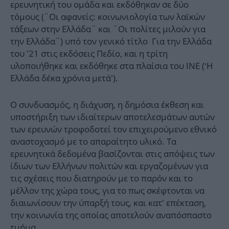
ερευνητική του ομάδα και εκδόθηκαν σε δύο
τόμους (¨Οι αφανείς: κοινωνιολογία των λαϊκών
τάξεων στην Ελλάδα¨ και ¨Οι πολίτες μιλούν για
την Ελλάδα¨) υπό τον γενικό τίτλο Για την Ελλάδα
του ’21 στις εκδόσεις Πεδίο, και η τρίτη
υλοποιήθηκε και εκδόθηκε στα πλαίσια του ΙΝΕ (‘Η
Ελλάδα δέκα χρόνια μετά’).
Ο συνδυασμός, η διάχυση, η δημόσια έκθεση και
υποστήριξη των ιδιαίτερων αποτελεσμάτων αυτών
των ερευνών τροφοδοτεί τον επιχειρούμενο εθνικό
αναστοχασμό με το απαραίτητο υλικό. Τα
ερευνητικά δεδομένα βασίζονται στις απόψεις των
ίδιων των Ελλήνων πολιτών και εργαζομένων για
τις σχέσεις που διατηρούν με το παρόν και το
μέλλον της χώρα τους, για το πως σκέφτονται να
διαιωνίσουν την ύπαρξή τους, και κατ’ επέκταση,
την κοινωνία της οποίας αποτελούν αναπόσπαστο
τμήμα.