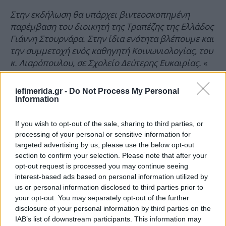
Στην εκδήλωση θα υπάρχει βιντεοσκοπημένη
παρέμβαση του διοικητή της Τραπέζης της Ελλάδος
Γιάννη Στουρνάρα. Στην ίδια ενότητα βλέπουμε και
την συμμετοχή ενός καθηγητή Κοινωνιολογίας, του
κ. Λιαρόπουλου, σε Σχολείο Δεύτερης Ευκαιρίας.
«
Είχα την χαρά και την τιμή να μου κοινοποίσουν
την γνώμη τους για τα βιβλία μου και τους ζήτησαν
iefimerida.gr -
Do Not Process My Personal
να το καταθέσουν δημόσια. Το δέχθηκαν με χαρά,
Information
και τους ευχαριστώ θερμά για αυτό γιατι εχει
εξαιρετικό ενδιαφέρον το τι είπαν. Ωστόσο υπάρχει
If you wish to opt-out of the sale, sharing to third parties, or
και κάτι άλλο. Στον κοινωνικό κόσμο υπάρχουν δύο
processing of your personal or sensitive information for
targeted advertising by us, please use the below opt-out
μορφές αλήθειας, υπάρχουν δύο μορφές
section to confirm your selection. Please note that after your
επικύρωσης της κοινωνικής αλήθειας, αυτή που
opt-out request is processed you may continue seeing
βασίζεται στην συναίνεση και η επικύρωση μέσω
interest-based ads based on personal information utilized by
των αντικειμενικών αποδείξεων. Η πρώτη όχι μόνο
us or personal information disclosed to third parties prior to
λέει την αλήθεια της αλλά την καθιστά και
your opt-out. You may separately opt-out of the further
πραγματική, την κάνει να υπάρχει λέγοντάς την. Η
disclosure of your personal information by third parties on the
επιστημονική αλήθεια, απέναντι σε αυτή, είναι
IAB’s list of downstream participants. This information may