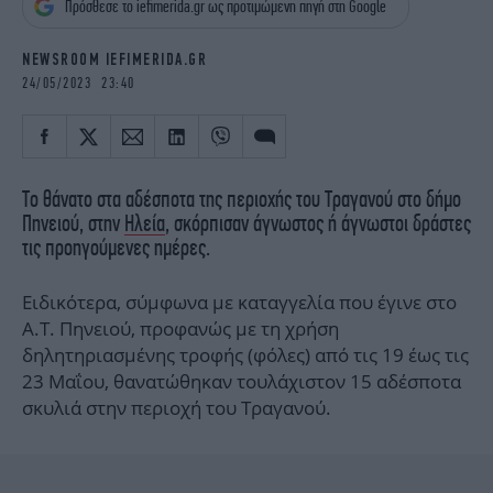
Πρόσθεσε το iefimerida.gr ως προτιμώμενη πηγή στη Google
iBOOKS
ΖΩΔΙΑ
OSCARS
THE OCEAN
NEWSROOM IEFIMERIDA.GR
MEDIA
ELAMEFORA
24/05/2023 23:40
NEWSLETTER
Το θάνατο στα αδέσποτα της περιοχής του Τραγανού στο δήμο
Πηνειού, στην
Ηλεία
, σκόρπισαν άγνωστος ή άγνωστοι δράστες
τις προηγούμενες ημέρες.
Ειδικότερα, σύμφωνα με καταγγελία που έγινε στο
Α.Τ. Πηνειού, προφανώς με τη χρήση
δηλητηριασμένης τροφής (φόλες) από τις 19 έως τις
23 Μαΐου, θανατώθηκαν τουλάχιστον 15 αδέσποτα
σκυλιά στην περιοχή του Τραγανού.