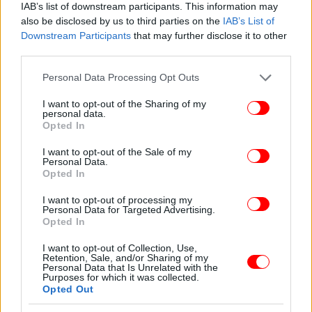
IAB’s list of downstream participants. This information may
also be disclosed by us to third parties on the
IAB’s List of
Downstream Participants
that may further disclose it to other
third parties.
Please note that this website/app uses one or more Google
Personal Data Processing Opt Outs
services and may gather and store information including but
not limited to your visit or usage behaviour. You may click to
I want to opt-out of the Sharing of my
personal data.
grant or deny consent to Google and its third-party tags to
Opted In
use your data for below specified purposes in below Google
consent section.
I want to opt-out of the Sale of my
Personal Data.
ΠΕΡΙΣΣΟΤΕΡΑ ΒΙΝΤΕΟ
Opted In
I want to opt-out of processing my
Personal Data for Targeted Advertising.
Ακολουθήστε το
στο Google News
και μάθετε
Opted In
πρώτοι όλες τις ειδήσεις
I want to opt-out of Collection, Use,
Retention, Sale, and/or Sharing of my
Δείτε όλες τις τελευταίες
Ειδήσεις
από την Ελλάδα και τον Κόσμο,
Personal Data that Is Unrelated with the
Purposes for which it was collected.
στο
Opted Out