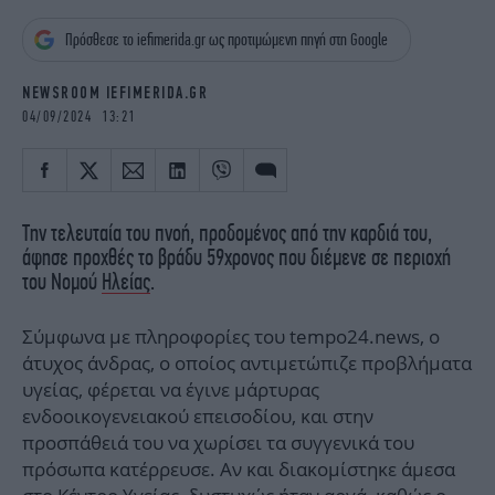
iBOOKS
ΖΩΔΙΑ
Πρόσθεσε το iefimerida.gr ως προτιμώμενη πηγή στη Google
OSCARS
THE OCEAN
MEDIA
ELAMEFORA
NEWSROOM IEFIMERIDA.GR
04/09/2024 13:21
NEWSLETTER
Την τελευταία του πνοή, προδομένος από την καρδιά του,
άφησε προχθές το βράδυ 59χρονος που διέμενε σε περιοχή
του Νομού
Ηλείας
.
Σύμφωνα με πληροφορίες του tempo24.news, ο
άτυχος άνδρας, ο οποίος αντιμετώπιζε προβλήματα
υγείας, φέρεται να έγινε μάρτυρας
ενδοοικογενειακού επεισοδίου, και στην
προσπάθειά του να χωρίσει τα συγγενικά του
πρόσωπα κατέρρευσε. Αν και διακομίστηκε άμεσα