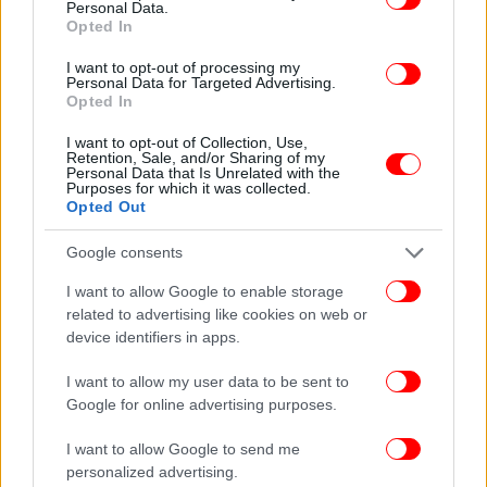
Personal Data.
Opted In
I want to opt-out of processing my
Personal Data for Targeted Advertising.
Opted In
I want to opt-out of Collection, Use,
Retention, Sale, and/or Sharing of my
Personal Data that Is Unrelated with the
Purposes for which it was collected.
Opted Out
ΠΕΡΙΣΣΟΤΕΡΑ ΒΙΝΤΕΟ
Google consents
I want to allow Google to enable storage
related to advertising like cookies on web or
Ακολουθήστε το
στο Google News
και μάθετε
device identifiers in apps.
πρώτοι όλες τις ειδήσεις
I want to allow my user data to be sent to
Δείτε όλες τις τελευταίες
Ειδήσεις
από την Ελλάδα και τον Κόσμο,
Google for online advertising purposes.
στο
I want to allow Google to send me
personalized advertising.
ΔΙΑΒΑΣΤΕ ΠΕΡΙΣΣΟΤΕΡΑ
ΗΛΕΊΑ
ΠΑΤΈΡΑΣ
ΓΙΟΣ
ΜΗΤΈΡΑ