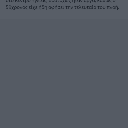
στο Κέντρο Υγείας, δυστυχώς ήταν αργά, καθώς ο
59χρονος είχε ήδη αφήσει την τελευταία του πνοή.