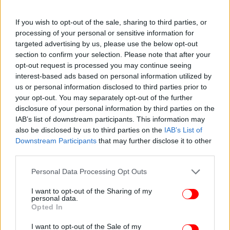
Εξαρθρώθηκε κύκλωμα που διακινούσε ροζ κοκαΐνη
στην Αθήνα -Συνελήφθη 30χρονος, αναζητούνται άλλοι
If you wish to opt-out of the sale, sharing to third parties, or
processing of your personal or sensitive information for
δυο
targeted advertising by us, please use the below opt-out
Μητσοτάκης -Eπίσκεψη σε βρεφονηπιακό σταθμό:
section to confirm your selection. Please note that after your
«Έμπρακτη στήριξη της κυβέρνησης σε οικογένειες με
opt-out request is processed you may continue seeing
μικρά παιδιά»
interest-based ads based on personal information utilized by
us or personal information disclosed to third parties prior to
your opt-out. You may separately opt-out of the further
disclosure of your personal information by third parties on the
IAB’s list of downstream participants. This information may
also be disclosed by us to third parties on the
IAB’s List of
Downstream Participants
that may further disclose it to other
third parties.
Please note that this website/app uses one or more Google
Personal Data Processing Opt Outs
services and may gather and store information including but
not limited to your visit or usage behaviour. You may click to
I want to opt-out of the Sharing of my
personal data.
grant or deny consent to Google and its third-party tags to
Opted In
use your data for below specified purposes in below Google
consent section.
I want to opt-out of the Sale of my