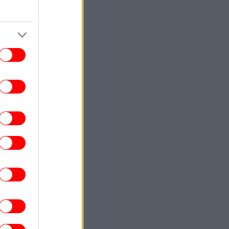
ροκάλεσε ο πύραυλος της SpaceX στη
Σελήνη και κατέγραψε η διαστημική
υπηρεσία της Ν. Κορέας
ΚΟΣΜΟΣ
22:20
τρεμιστική» χαρακτήρισαν οι Αρχές της
κορωσίας την ιστοσελίδα του Euronews
ΖΩΗ
22:20
ι κτηνίατροι συμφωνούν: Όταν μια γάτα
άς δείχνει την κοιλιά της, δείχνει την
απόλυτη εμπιστοσύνη της
ΣΠΟΡ
22:17
ίσημο: Παραμένει στην Ρεάλ Μαδρίτης ο
νίσιους - Ανανεώνει για έξι χρόνια με
τους «μερένχες»
ΖΩΗ
22:17
υχολογία λέει ότι οι άνθρωποι που τους
ενοχλεί και το παραμικρό δεν είναι