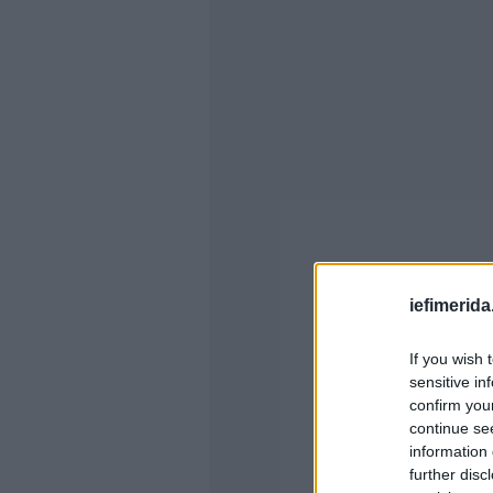
iefimerida
If you wish 
sensitive in
confirm you
continue se
information 
further disc