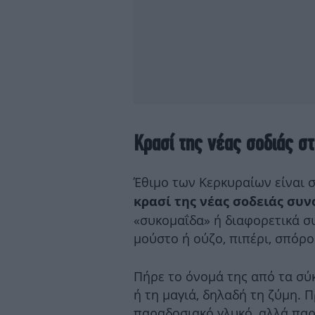
Κρασί της νέας σοδιάς στ
Έθιμο των Κερκυραίων είναι σ
κρασί της νέας σοδειάς συ
«συκομαΐδα» ή διαφορετικά συ
μούστο ή ούζο, πιπέρι, σπόρ
Πήρε το όνομά της από τα σύκ
ή τη μαγιά, δηλαδή τη ζύμη. Π
παραδοσιακό γλυκό, αλλά παρ