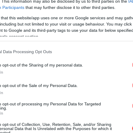
μη
. This information may also be disclosed by us to third parties on the
IA
να
Participants
that may further disclose it to other third parties.
 that this website/app uses one or more Google services and may gath
including but not limited to your visit or usage behaviour. You may click 
 to Google and its third-party tags to use your data for below specifi
Π
ogle consent section.
γι
ύμελης: Τσιγαρίθρες, μπουμπάρια, πασπαλά -Και το
l Data Processing Opt Outs
o opt-out of the Sharing of my personal data.
κου
In
o opt-out of the Sale of my Personal Data.
ύγεννα: Ερχεται μέτωπο βροχών το Σαββατοκύριακο
In
ες]
To
Τ
to opt-out of processing my Personal Data for Targeted
ing.
In
τα Χριστούγεννα επιτάσσουν να βρίσκεται
,
o opt-out of Collection, Use, Retention, Sale, and/or Sharing
Ο
ουλο, οι συκομαϊδες και τα τζαλέτια.
ersonal Data that Is Unrelated with the Purposes for which it
lected.