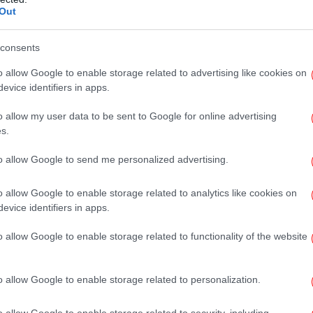
π
Out
ό τα «δώρα» που άφησε η Ενετική κυριαρχία
υ ως τα τέλη του 18ου αιώνα. Έτσι ξεκίνησε
consents
ή αλλαντικών στο νησί. Το νούμπουλο
o allow Google to enable storage related to advertising like cookies on
«Εξ
ι το πιο δημοφιλές αλλαντικό στην Κέρκυρα,
Λευ
evice identifiers in apps.
αϊκό προσούτο. Στην αρχή το νούμπουλο
o allow my user data to be sent to Google for online advertising
ώλες της εποχής που επεξεργάζονταν το
s.
Ο
ετά έγινε η παραδοσιακή συνταγή κάθε
σ
τι χοιρινό κρέας, που αρχικά παστώνεται με
to allow Google to send me personalized advertising.
 κερκυραϊκό κόκκινο κρασί, με μπαχαρικά και
Στη συνέχεια αφού περάσει σε φυσικό
o allow Google to enable storage related to analytics like cookies on
evice identifiers in apps.
ί με ρίγανη και πιπέρι, καπνίζεται με
Επ
Βι
λο, φλισκούνι, σχίνο, ρίγανη και δάφνη και
o allow Google to enable storage related to functionality of the website
ον αέρα.
o allow Google to enable storage related to personalization.
, κομμένο
Η ψ
ην παραμονή των Χριστουγέννων
εύοντας το «μποτσόνι» μία γεμάτη πήλινη
o allow Google to enable storage related to security, including