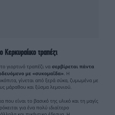
θα
Μπ
ο Κερκυραίικο τραπέζι
έπα
το γιορτινό τραπέζι να
σερβίρεται πάντα
. Η
νοδευόμενο με «συκομαΐδα»
Αμα
κόπιτα, γίνεται από ξερά σύκα, ζυμωμένα με
η 
ους μάραθου και ξύσμα λεμονιού.
α που είναι το βασικό της υλικό και τη μαγίς
ρόκειται για ένα πολύ ιδιαίτερο
μο
άλληλα και πικάντικο έδεσμα. Η