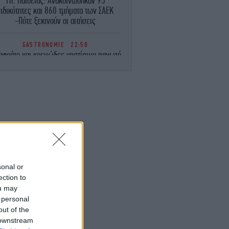
Υπ. Παιδείας: Ανακοινώθηκαν 95
ειδικότητες και 860 τμήματα των ΣΑΕΚ
-Πότε ξεκινούν οι αιτήσεις
GASTRONOMIE
22:58
αφράτο και κρεμώδες νηστίσιμο παγωτό
βανίλια, χωρίς παγωτομηχανή
ΖΩΗ
22:57
 Ιωάννα Τούνη το ομολόγησε: «Όσο και
αν έχω ταξιδέψει, αυτός είναι ο
αγαπημένος μου προορισμός»
ΕΛΛΑΔΑ
22:51
Marfin: Στην Ελλάδα η 46χρονη που
ατηγορείται για συμμετοχή στην φονική
sonal or
επίθεση -Την Παρασκευή πάει στον
ection to
εισαγγελέα
ou may
 personal
ΕΛΛΑΔΑ
22:45
out of the
Κυψέλη: «Συνδυάζοντας ημερομηνίες,
 downstream