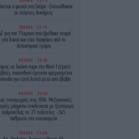
ΕΛΛΑΔΑ
23:15
ίνεται η φωτιά στη Σκύρο -Ενισχύθηκαν
οι επίγειες δυνάμεις
ΕΛΛΑΔΑ
23:10
ΔΕ για την 75χρονη που βρέθηκε νεκρή
στα Χανιά και είχε διαφύγει από το
Αστυνομικό Τμήμα
ΚΟΣΜΟΣ
23:05
όμος σε λούνα παρκ στο Νιού Τζέρσεϊ:
ιβάτες παιχνιδιού έμειναν κρεμασμένοι
νάποδα για επτά λεπτά μετά από βλάβη
ΚΟΣΜΟΣ
23:02
ος συναγερμός στις ΗΠΑ: Μεξικανικές
εριές jalapeno συνδέονται με ξέσπασμα
σαλμονέλας σε 27 πολιτείες -345
άνθρωπο στο νοσοκομείο
ΕΛΛΑΔΑ
23:00