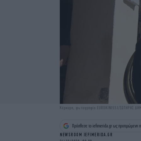
Κέρκυρα, φωτογραφία EUROKINISSI/ΣΩΤΗΡΗΣ Δ
Πρόσθεσε το iefimerida.gr ως προτιμώμενη π
NEWSROOM IEFIMERIDA.GR