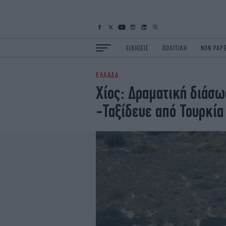
ΕΙΔΗΣΕΙΣ
ΠΟΛΙΤΙΚΗ
NON PAP
ΕΛΛΑΔΑ
ΕΙΔΗΣΕΙΣ
Π
Χίος: Δραματική διάσω
ΟΙΚΟΝΟΜΙΑ
Κ
-Ταξίδευε από Τουρκία
ΖΩΗ
Σ
ΠΟΛΗ
S
ΤΕΧΝΟΛΟΓΙΑ
Υ
EURO
G
iOPINIONS
i
OSCARS
T
NEWSLETTER