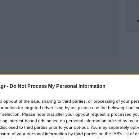
Φ
έκ
απ
Το
πρ
.gr -
Do Not Process My Personal Information
 του μέσα και ειδοποίησε το λιμεναρχείο που
ε
σκάφος. Ταυτόχρονα τρία περιπολικά σκάφη
to opt-out of the sale, sharing to third parties, or processing of your per
formation for targeted advertising by us, please use the below opt-out s
δεκα το μεσημέρι που σημειώθηκε το
r selection. Please note that after your opt-out request is processed y
αυλο Χίου-Τσεσμέ, κοντά στις ακτές της
eing interest-based ads based on personal information utilized by us or
ν άλλων ναυαγών.
Η 
disclosed to third parties prior to your opt-out. You may separately opt-
losure of your personal information by third parties on the IAB’s list of