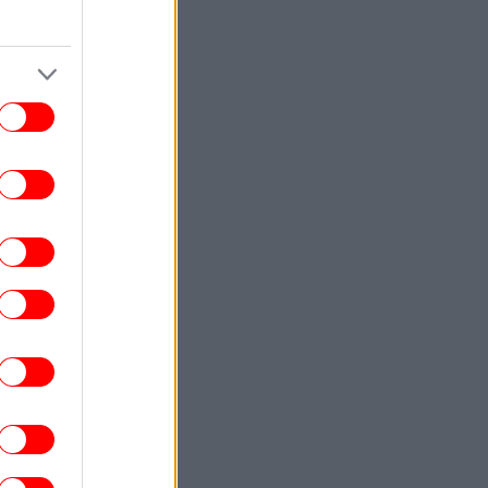
περιοχή με χαμηλή βλάστηση
ΖΩΗ
16:48
 Amazon προετοιμάζει τη συνέχεια του
ντοκιμαντέρ «Melania»
ΖΩΗ
16:43
Akylas για τη 10η θέση στη Eurovision:
γουρα αδικηθήκαμε. Το πιστεύω 100%»
-Γιατί θέλει να συμμετάσχει ξανά
ΕΛΛΑΔΑ
16:39
Φωτιά σε δασική έκταση έξω από τη
Θεσσαλονίκη -Επιχειρούν μεγάλες
δυνάμεις
ΕΛΛΑΔΑ
16:31
ιά στο Στεφάνι Κορινθίας -Μήνυμα από
το 112 για ετοιμότητα, επιχειρούν 7
εναέρια μέσα