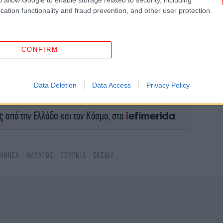
cation functionality and fraud prevention, and other user protection.
αύρ
CONFIRM
Data Deletion
Data Access
Privacy Policy
το Google News
και μάθετε πρώτοι όλες τις ειδήσεις
Θρ
ς
από την Ελλάδα και τον Κόσμο, στο
ΆΝΗΣΑ
ΝΑΥΑΓΌΣ
ΤΟΥΡΚΊΑ
ΣΧΈΔΙΑ
β