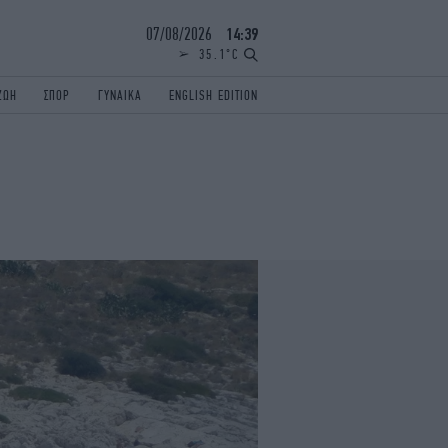
07/08/2026
14:39
35.1°C
ΖΩΗ
ΣΠΟΡ
ΓΥΝΑΙΚΑ
ENGLISH EDITION
ΕΛΛΑΔΑ
ΠΑΝΕΛΛΗΝΙΕΣ
ENGLISH EDITION
TRAVEL
ΟΛΥΜΠΙΑΚΟΙ ΑΓΩΝΕΣ
iAUTOKINITO
ΖΩΔΙΑ
ELAMEFORA