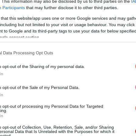
. This information may also be disclosed by us to third parties on the
IA
άκρινη της Λιμεναρχείου Χίου, πρόκειται
Participants
that may further disclose it to other third parties.
αλικής υπηκοότητας. Ο ίδιος διαβεβαίωσε
 that this website/app uses one or more Google services and may gath
ς του και δεν υπάρχουν άλλοι ναυαγοί. Μετά
including but not limited to your visit or usage behaviour. You may click 
 δομή απομόνωσης της Λευκωνιάς.
Σχ
 to Google and its third-party tags to use your data for below specifi
β
ogle consent section.
l Data Processing Opt Outs
ούσματα της νοτιοαφρικάνικης μετάλλαξης
Η
πά
o opt-out of the Sharing of my personal data.
εί
Γυμνάσια και Λύκεια -Τι θα γίνει με
In
αι απουσίες
o opt-out of the Sale of my Personal Data.
τικό αεροσκάφος -Σε εξέλιξη η επιχείρηση
In
Σα
to opt-out of processing my Personal Data for Targeted
Χαρδαλιάς και Αρκουμανέας -Συναγερμός για
ing.
ξη του κορωνοϊού
In
ης μου έκανε τη ζωή κόλαση» -Τι είπε για
o opt-out of Collection, Use, Retention, Sale, and/or Sharing
ersonal Data that Is Unrelated with the Purposes for which it
lected.