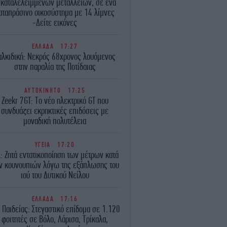
γκαταλελειμμένων μεταλλείων, σε ένα
αταπράσινο οικοσύστημα με 14 λίμνες
-Δείτε εικόνες
ΕΛΛΑΔΑ
17:27
αλκιδική: Νεκρός 68χρονος λουόμενος
στην παραλία της Ποτίδαιας
ΑΥΤΟΚΙΝΗΤΟ
17:25
Zeekr 7GT: Το νέο ηλεκτρικό GT που
συνδυάζει εκρηκτικές επιδόσεις με
μοναδική πολυτέλεια
ΥΓΕΙΑ
17:20
Α: Ζητά εντατικοποίηση των μέτρων κατά
ν κουνουπιών λόγω της εξάπλωσης του
ιού του Δυτικού Νείλου
ΕΛΛΑΔΑ
17:16
 Παιδείας: Στεγαστικό επίδομα σε 1.120
φοιτητές σε Βόλο, Λάρισα, Τρίκαλα,