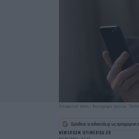
Τηλεφωνική απάτη / Φωτογραφία αρχείου: Shutte
Πρόσθεσε το iefimerida.gr ως προτιμώμενη π
NEWSROOM IEFIMERIDA.GR