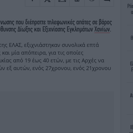
Ρήτ
α
νωσης που διέπραττε τηλεφωνικές απάτες σε βάρος
θυνσης Δίωξης και Εξιχνίασης Εγκλημάτων
Χανίων
.
Θ
ης ΕΛΑΣ, εξιχνιάστηκαν συνολικά επτά
 και μία απόπειρα, για τις οποίες
κίας από 19 έως 40 ετών, με τις Αρχές να
Ο
ν εξ αυτών, ενός 27χρονου, ενός 21χρονου
Ρ
A
I