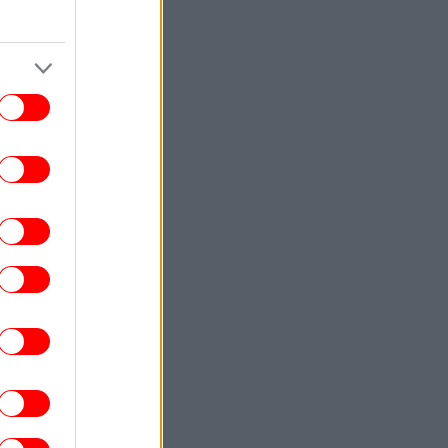
Άντονι Φάουτσι για περιφρόνηση του
Κογκρέσου
ΟΙΚΟΝΟΜΙΑ
19:01
πουργείο Οικονομικών: Χρηματοδότηση
204,6 εκατ. από το Εθνικό Πρόγραμμα
Ανάπτυξης για την ανάπλαση της ΔΕΘ
ΓΥΝΑΙΚΑ
19:00
 λάθος που κάνουν οι περισσότεροι όταν
ανεβαίνουν σκάλες -Τι λένε οι ειδικοί
ΕΛΛΑΔΑ
18:55
 οικογένεια της 38χρονης Βρετανίδας:
Αφιέρωσε τη ζωή της στο να βοηθά
ανθρώπους που είχαν ανάγκη
ΣΠΟΡ
18:48
αρτσελόνα, μεταγραφές: Προτιμάει τους
μπλαουγκράνα» ο Ρόδρι - Οι λόγοι της
απόφασής του