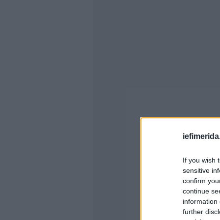
iefimerida
If you wish 
sensitive in
confirm you
continue se
information 
further disc