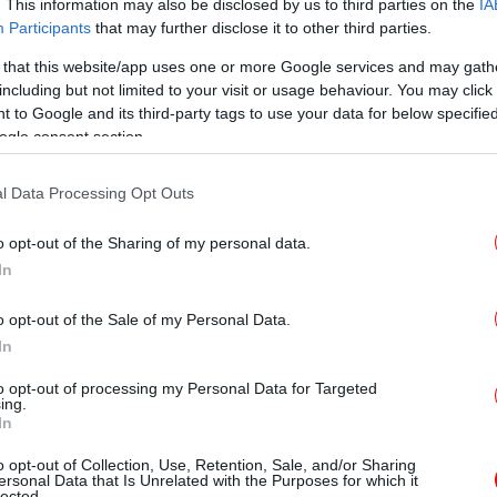
σιω
. This information may also be disclosed by us to third parties on the
IA
Participants
that may further disclose it to other third parties.
 that this website/app uses one or more Google services and may gath
δικογραφία για εγκληματική οργάνωση που
including but not limited to your visit or usage behaviour. You may click 
τουργία και κατ’ εξακολούθηση και κατά
 to Google and its third-party tags to use your data for below specifi
Ολ
άσεις της Νομοθεσίας περί ναρκωτικών
ogle consent section.
l Data Processing Opt Outs
o opt-out of the Sharing of my personal data.
In
«Χ
 λογιστές που έκανε τηλεφωνικές απάτες -Πάνω από
o opt-out of the Sale of my Personal Data.
In
Θ
to opt-out of processing my Personal Data for Targeted
ing.
ου ΔΕΔΔΗΕ ή λογιστές και έπαιρναν
In
α και κοσμήματα
o opt-out of Collection, Use, Retention, Sale, and/or Sharing
Επ
ersonal Data that Is Unrelated with the Purposes for which it
lected.