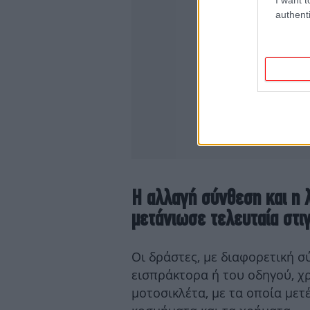
authenti
Η αλλαγή σύνθεση και η 
μετάνιωσε τελευταία στι
Οι δράστες, με διαφορετική 
εισπράκτορα ή του οδηγού, χ
μοτοσικλέτα, με τα οποία μετ