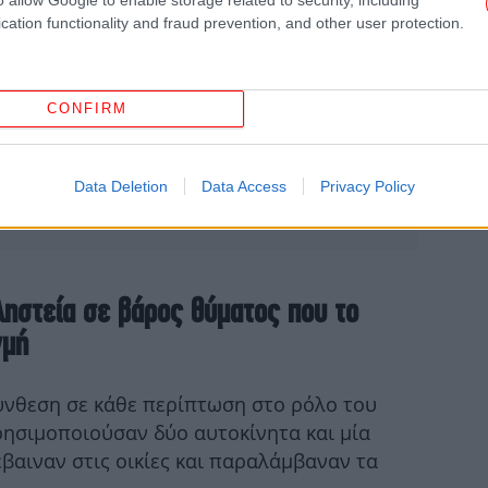
cation functionality and fraud prevention, and other user protection.
Π
βο
CONFIRM
Data Deletion
Data Access
Privacy Policy
Μ
Η 
ληστεία σε βάρος θύματος που το
γμή
20
μ
σύνθεση σε κάθε περίπτωση στο ρόλο του
ρησιμοποιούσαν δύο αυτοκίνητα και μία
έβαιναν στις οικίες και παραλάμβαναν τα