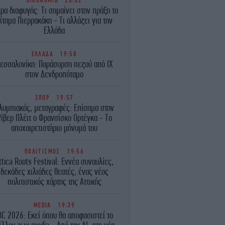
ΟΙΚΟΝΟΜΙΑ
20:02
ρα διαφυγής: Τι σημαίνει στην πράξη το
ίτημα Πιερρακάκη - Τι αλλάζει για την
Ελλάδα
ΕΛΛΑΔΑ
19:58
εσσαλονίκη: Παράσυρση πεζού από ΙΧ
στον Δενδροπόταμο
ΣΠΟΡ
19:57
λυμπιακός, μεταγραφές: Επίσημα στην
ίβερ Πλέιτ ο Φρανσίσκο Ορτέγκα - Το
αποχαιρετιστήριο μήνυμά του
ΠΟΛΙΤΙΣΜΟΣ
19:56
ttica Roots Festival: Εννέα συναυλίες,
δεκάδες χιλιάδες θεατές, ένας νέος
πολιτιστικός χάρτης της Αττικής
MEDIA
19:39
BC 2026: Εκεί όπου θα αποφασιστεί το