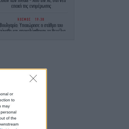
έλλον των media - Από την AI, στη νέα
εποχή της ενημέρωσης
ΚΟΣΜΟΣ
19:38
Βουλγαρία: Υποχώρησε η στάθμη του
ούναβη και αποκαλύφθηκαν τα θεμέλια
της αρχαίας Γέφυρας του Μεγάλου
Κωνσταντίνου, δείτε εικόνες
ΚΟΣΜΟΣ
19:35
Ουγγαρία: Στο σκοτάδι «βυθίζονται»
βληματικά κτίρια της Βουδαπέστης λόγω
καύσωνα σε μια προσπάθεια για
εξοικονόμηση ενέργειας
ΖΩΗ
19:35
sonal or
ο Πόρτο Χέλι ο Τόνι Μπλερ, απολαμβάνει
ection to
λασσινούς μεζέδες και κρασί [εικόνες]
ou may
 personal
ΚΟΣΜΟΣ
19:32
out of the
Ο Άντριου Μάουντμπατεν «σπάει» τη
 downstream