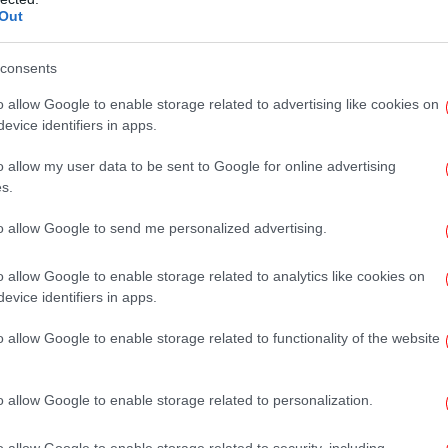
διάστημα από 16 έως και 30 Απριλίου
Out
λήσεις σε σταθερές και κινητές συνδέσεις
αρουσιαζόμενοι είτε ως υπάλληλοι
consents
Υ
ενέργειας (ΔΕΔΔΗΕ) είτε ως λογιστές.
o allow Google to enable storage related to advertising like cookies on
evice identifiers in apps.
αν να πείσουν τους συνομιλητές τους να
o allow my user data to be sent to Google for online advertising
ενο ανεπιτήρητο σημείο εξωτερικά της
s.
Το
κοσμήματα τα οποία εν συνεχεία παραλάμβανε
κτορας).
to allow Google to send me personalized advertising.
o allow Google to enable storage related to analytics like cookies on
Η
evice identifiers in apps.
o allow Google to enable storage related to functionality of the website
Μπ
o allow Google to enable storage related to personalization.
«
o allow Google to enable storage related to security, including