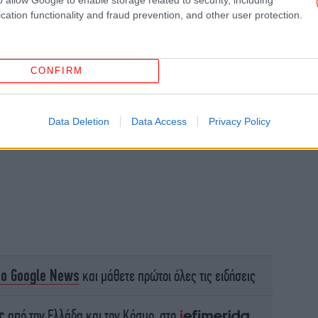
cation functionality and fraud prevention, and other user protection.
Ψυ
τις
CONFIRM
Data Deletion
Data Access
Privacy Policy
Δ
το Google News
και μάθετε πρώτοι όλες τις ειδήσεις
Χα
ς
από την Ελλάδα και τον Κόσμο, στο