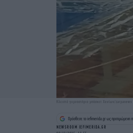
Κλειστό γυμναστήριο μπάσκετ Χανίων/zarpanews
Πρόσθεσε το iefimerida.gr ως προτιμώμενη π
NEWSROOM IEFIMERIDA.GR