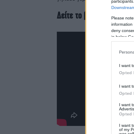
participants
Downstream 
Δείτε το βίντεο
Please note
information 
deny consent
in below Go
Persona
I want t
Opted 
I want t
Opted 
I want 
Advertis
Opted 
I want t
of my P
was col