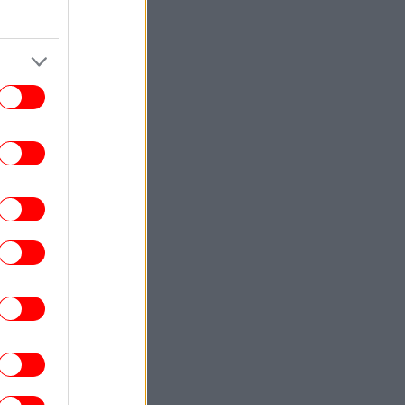
επιχείρημα για την έκθεση του ΟΟΣΑ
Αξίζουμε όλοι καλύτερη αντιπολίτευση
ΕΛΛΑΔΑ
15:57
Φωτιά στη Σίνδο: Συναγερμός στην
ροσβεστική - Σηκώθηκε ένα ελικόπτερο
ΠΟΛΙΤΙΚΗ
15:48
ΣΟΚ: Τα επιχειρήματα και οι πίνακες του
. Σκέρτσου διαρκούν μέχρι τα επόμενα
που αναιρούν τα προηγούμενα
ΓΥΝΑΙΚΑ
15:24
Η Ελίζαμπεθ Χάρλει ποζάρει στο
tagram με μπικίνι -Άψογη σιλουέτα στα
61 της
ΣΠΟΡ
15:23
νθος για τον Λιονέλ Μέσι: Έφυγε από τη
ζωή ο πατέρας του, Χόρχε