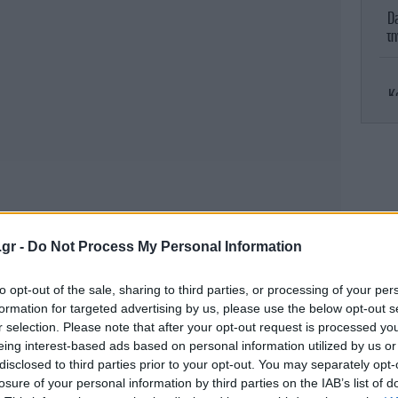
D
τη
Κ
κά
.gr -
Do Not Process My Personal Information
to opt-out of the sale, sharing to third parties, or processing of your per
αργότερα, όχι μόνο δεν βελτιώθηκε, όπως
διπ
formation for targeted advertising by us, please use the below opt-out s
των
ου zarpanews.gr, αλλά επιδεινώθηκε με
r selection. Please note that after your opt-out request is processed y
μόνιμες καταστροφές στο παρκέ. Δεν είναι
eing interest-based ads based on personal information utilized by us or
disclosed to third parties prior to your opt-out. You may separately opt-
μβαίνει αυτό, καθώς σε κάθε βροχή το
losure of your personal information by third parties on the IAB’s list of
ου εκθέτει τους αρμόδιους.