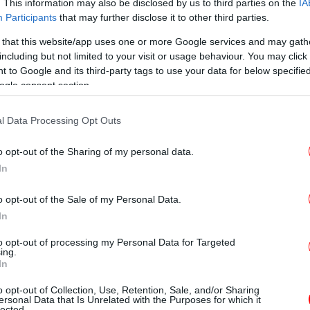
. This information may also be disclosed by us to third parties on the
IA
Participants
that may further disclose it to other third parties.
 that this website/app uses one or more Google services and may gath
including but not limited to your visit or usage behaviour. You may click 
 to Google and its third-party tags to use your data for below specifi
ogle consent section.
Ρ
l Data Processing Opt Outs
o opt-out of the Sharing of my personal data.
φ
In
o opt-out of the Sale of my Personal Data.
In
Η
to opt-out of processing my Personal Data for Targeted
ing.
In
o opt-out of Collection, Use, Retention, Sale, and/or Sharing
Σ
ersonal Data that Is Unrelated with the Purposes for which it
lected.