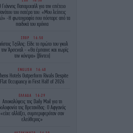
ΖΩΗ
16:50
Ο Γιάννης Παπαμιχαήλ για την επέτειο
θανάτου του πατέρα του: «Μου λείπεις
λύ» -Η φωτογραφία που πόσταρε από τα
παιδικά του χρόνια
ΣΠΟΡ
16:50
ρήστος Τζόλης: Είδε το πρώτο του γκολ
 την Άρσεναλ - «Θα έμπαινε και χωρίς
την κόντρα» [βίντεο]
ENGLISH
16:40
hens Hotels Outperform Rivals Despite
Flat Occupancy in First Half of 2026
ΕΛΛΑΔΑ
16:29
Αποκαλύψεις της Daily Mail για τη
δολοφονία της Βρετανίδας: Ο Αφγανός
«είχε αλλάξει, συμπεριφερόταν σαν
ελεύθερος»