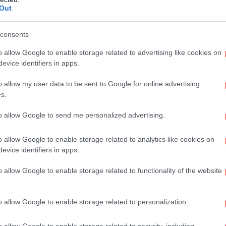
Out
-
ί με βαρύτατο παρελθόν στους
consents
 αγροτών -Πάνω από 200 ταυτοποιήσεις
o allow Google to enable storage related to advertising like cookies on
πυ
ντόπισε καλάσνικοφ σε κλεμμένο ΙΧ -Εκτιμούν
evice identifiers in apps.
ια σύλληψη
o allow my user data to be sent to Google for online advertising
αθερά πάνω από το 30% η ΝΔ -Προβάδισμα
ΠΑ
s.
κ
to allow Google to send me personalized advertising.
o allow Google to enable storage related to analytics like cookies on
evice identifiers in apps.
Ins
o allow Google to enable storage related to functionality of the website
Πέ
o allow Google to enable storage related to personalization.
o allow Google to enable storage related to security, including