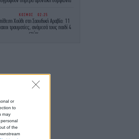
πογράψουν σήμερα αμυντική συμφωνία
ΚΟΣΜΟΣ
02:25
πίθεση Χούθι στη Σαουδική Αραβία: 11
αχοι τραυματίες, ανάμεσά τους παιδί 4
ετών
ΚΟΣΜΟΣ
02:01
υναγερμός στη Σαουδική Αραβία: Φόβοι
για επιθέσεις από φιλοϊρανικές
οργανώσεις
ΕΛΛΑΔΑ
01:50
βαρό τροχαίο στο Καρπενήσι: 30χρονος
διασωληνωμένος στη ΜΕΘ μετά από
εκτροπή του ΙΧ
sonal or
ection to
ou may
ΕΛΛΑΔΑ
01:28
δος: Τραυματίστηκε 53χρονος ναυτικός
 personal
πασε κάβος πλοίου και τον χτύπησε στο
out of the
κεφάλι
 downstream