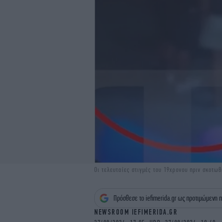
Οι τελευταίες στιγμές του 19χρονου πριν σκοτωθ
Πρόσθεσε το iefimerida.gr ως προτιμώμενη π
NEWSROOM IEFIMERIDA.GR