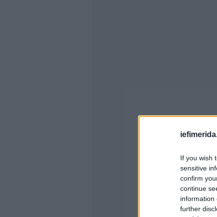
iefimerida
If you wish 
sensitive in
confirm you
continue se
information 
further disc