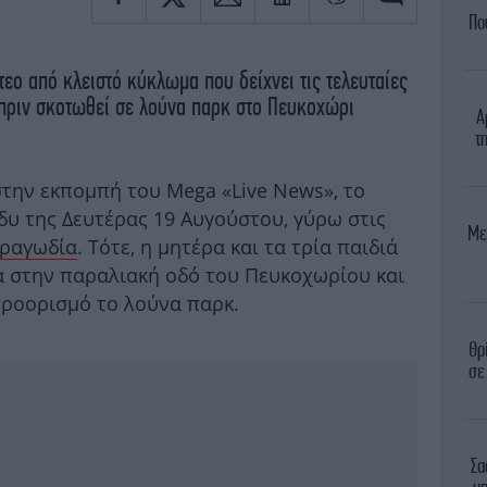
Πο
τεο από κλειστό κύκλωμα που δείχνει τις τελευταίες
 πριν σκοτωθεί σε λούνα παρκ στο Πευκοχώρι
Α
τ
στην εκπομπή του Mega «Live News», το
δυ της Δευτέρας 19 Αυγούστου, γύρω στις
Με
τραγωδία
. Τότε, η μητέρα και τα τρία παιδιά
 στην παραλιακή οδό του Πευκοχωρίου και
προορισμό το λούνα παρκ.
Θρ
σε
Σα