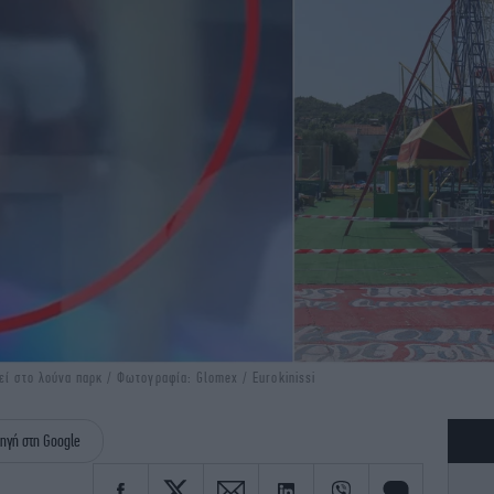
εί στο λούνα παρκ / Φωτογραφία: Glomex / Eurokinissi
ηγή στη Google