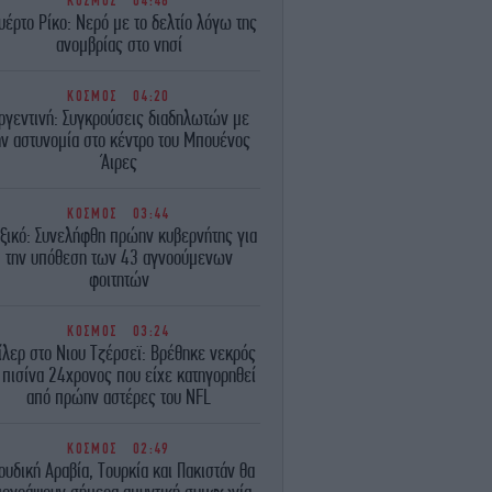
ΚΟΣΜΟΣ
04:48
υέρτο Ρίκο: Νερό με το δελτίο λόγω της
ανομβρίας στο νησί
ΚΟΣΜΟΣ
04:20
ργεντινή: Συγκρούσεις διαδηλωτών με
ην αστυνομία στο κέντρο του Μπουένος
Άιρες
ΚΟΣΜΟΣ
03:44
ξικό: Συνελήφθη πρώην κυβερνήτης για
την υπόθεση των 43 αγνοούμενων
φοιτητών
ΚΟΣΜΟΣ
03:24
ίλερ στο Νιου Τζέρσεϊ: Βρέθηκε νεκρός
 πισίνα 24χρονος που είχε κατηγορηθεί
από πρώην αστέρες του NFL
ΚΟΣΜΟΣ
02:49
ουδική Αραβία, Τουρκία και Πακιστάν θα