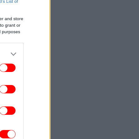
B’s List of
ΕΛΛΑΔΑ
01:09
ρίς ενεργό μέτωπο η φωτιά στη Σκύρο
er and store
-Παραμένουν ισχυρές δυνάμεις της
to grant or
Πυροσβεστικής
ed purposes
ΚΟΣΜΟΣ
00:51
Τραμπ: «Ο πόλεμος με το Ιράν θα
τελειώσει πολύ σύντομα»
ΖΩΗ
00:40
χαίο ατύχημα για τον ράπερ Mike -«Δεν
θα μπορέσω να εργαστώ για κάποιο
ρονικό διάστημα» έγραψε σε ανάρτησή
του
ΣΠΟΡ
00:20
κησε και ετοιμάζεται για... ΟΦΗ η ΤΣΣΚΑ
όφιας - Προβάδισμα για την Μπεσίκτας
απέναντι στην Χράντετς Κράλοβε