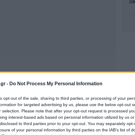
Σύκ
κα
Μπ
τ
.gr -
Do Not Process My Personal Information
to opt-out of the sale, sharing to third parties, or processing of your per
ής, τον περίμενε σήμερα το μεσημέρι στην
69
formation for targeted advertising by us, please use the below opt-out s
ου διαμένει, στη συμβολή των οδών Ζαν
με
r selection. Please note that after your opt-out request is processed y
, και για μια ακόμη φορά ξεκίνησαν έντονοι
eing interest-based ads based on personal information utilized by us or
 η δράστις έβγαλε περίστροφο και
disclosed to third parties prior to your opt-out. You may separately opt-
losure of your personal information by third parties on the IAB’s list of
φό της δύο φορές, μία στην κοιλιά και μία