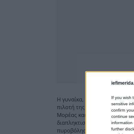
iefimerida
If you wish 
Η γυναίκα, αλβανικής καταγωγ
sensitive in
πιλοτή της πολυκατοικίας όπ
confirm you
Μορέας και Φιλικής Εταιρείας
continue se
διαπληκτισμοί. Κάποια στιγμή
information 
further disc
πυροβόλησε τον πρώην σύντρο