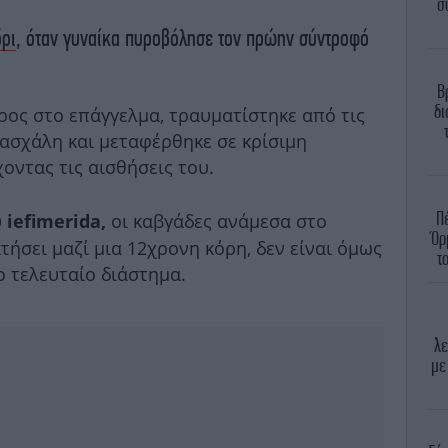
σ
ρι
, όταν γυναίκα πυροβόλησε τον πρώην σύντροφό
Β
δι
ρος στο επάγγελμα, τραυματίστηκε από τις
μασχάλη και μεταφέρθηκε σε κρίσιμη
οντας τις αισθήσεις του.
Π
υ
οι καβγάδες ανάμεσα στο
iefimerida,
Όρ
τήσει μαζί μια 12χρονη κόρη, δεν είναι όμως
τ
ο τελευταίο διάστημα.
λε
με