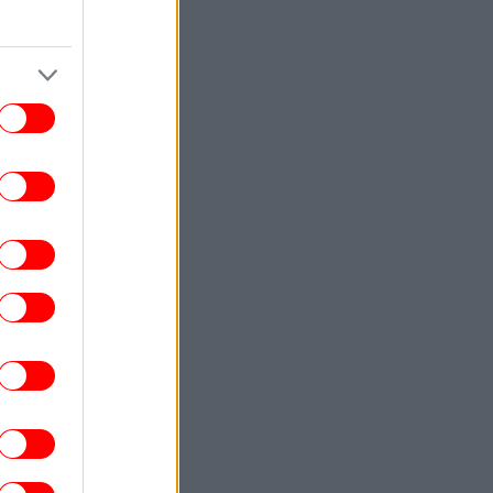
Δείκτης
ΕΛΛΑΔΑ
18:34
αγματογνώμονας για την τραγωδία στις
ρρες: Δεν ήταν μόνο η ταχύτητα, «ίσως
τι απέσπασε την προσοχή του οδηγού»
ΕΛΛΑΔΑ
18:29
Έφυγε από τη ζωή η δημοσιογράφος
Χριστίνα Πιτουρά -Ήταν 64 ετών
ΠΟΛΙΤΙΚΗ
18:24
ΑΣ: Πλήγμα για την ελληνική εξωτερική
λιτική η συμφωνία Τουρκίας-Σαουδικής
Αραβίας-Πακιστάν
ΣΠΟΡ
18:22
μπιακός: Ο γιος του Τζιοβάνι υπέγραψε
ε τις ακαδημίες των «ερυθρόλευκων»
ΑΥΤΟΚΙΝΗΤΟ
18:21