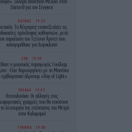
ύνορα»: Σκληρή απάντηση Μελόνι στον
Σάντσεθ για την Σένγκεν
ΚΟΣΜΟΣ
19:23
ρετανία: Το Κέιμπριτζ επανεξετάζει τις
αδικασίες πρόσληψης καθηγητών, μετά
την παραίτηση του Τζέισον Άρντεϊ που
κατηγορήθηκε για λογοκλοπή
ΖΩΗ
19:09
έθανε ο μουσικός παραγωγός Γουίλιαμ
μπιτ -Είχε δημιουργήσει με τη Μαντόνα
ο εμβληματικό άλμπουμ «Ray of Light»
ΕΛΛΑΔΑ
19:03
Θεσσαλονίκη: Οι αλλαγές στις
ωφορειακές γραμμές που θα ισχύσουν
 τη λειτουργία της επέκτασης του Μετρό
στην Καλαμαριά
ΓΥΝΑΙΚΑ
19:00