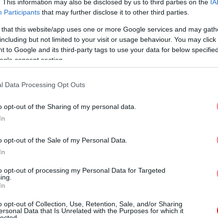
. This information may also be disclosed by us to third parties on the
IA
τια της 12χρονης κόρης τους.
Participants
that may further disclose it to other third parties.
 that this website/app uses one or more Google services and may gath
including but not limited to your visit or usage behaviour. You may click 
 to Google and its third-party tags to use your data for below specifi
ogle consent section.
ξηρ
ν Ποινικό Κώδικα: «Ναι» η πλευρά
l Data Processing Opt Outs
η θέση
8 
o opt-out of the Sharing of my personal data.
 την Τρίτη, σε όλη την Ελλάδα -Τα 9 μέτρα
In
στηματάρχες
έτρα που σκέφτεται η κυβέρνηση, στη μάχη
o opt-out of the Sale of my Personal Data.
In
μα
to opt-out of processing my Personal Data for Targeted
ing.
In
Χ
o opt-out of Collection, Use, Retention, Sale, and/or Sharing
0,
ersonal Data that Is Unrelated with the Purposes for which it
lected.