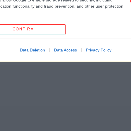
Αυ
cation functionality and fraud prevention, and other user protection.
το Google News
και μάθετε πρώτοι όλες τις ειδήσεις
ς
από την Ελλάδα και τον Κόσμο, στο
CONFIRM
Τ
εν
Data Deletion
Data Access
Privacy Policy
ΥΡΟΒΟΛΙΣΜΟΊ
ΆΝΔΡΑΣ
ΓΥΝΑΊΚΑ
α
Α