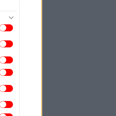
ΓΥΝΑΙΚΑ
09:11
αλομοίρα: Η οικογενειακή φωτό με τον
ζυγό της, Γιώργο Μπούσαλη, και τα τρία
παιδιά τους στη Σαντορίνη
GASTRONOMIE
09:06
Συνταγή για μαρμελάδα σταφύλι
-Αρωματική και πλούσια
ΕΛΛΑΔΑ
09:02
ραγωδία στις Σέρρες: Σφοδρή μετωπική
σύγκρουση φορτηγού με αυτοκίνητο
-Σκοτώθηκαν μητέρα και γιος
ΖΩΗ
09:00
εντάγια και Τομ Χόλαντ έκαναν μυστικό
δεύτερο γάμο: Με λαμπερούς
καλεσμένους, έφταναν με ελικόπτερα
-Πάλι δεν βγήκε καμία φωτό