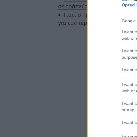
Opted 
σε τράπεζα στην Κηφισιά, 17 
Γιατί ο Τραμπ τηλεφώνησε 
Google 
για τον τερματισμό του πολέ
I want t
web or d
I want t
purpose
I want 
I want t
web or d
I want t
or app.
I want t
I want t