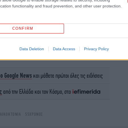
cation functionality and fraud prevention, and other user protection.
CONFIRM
«Χ
Πέρ
Data Deletion
Data Access
Privacy Policy
Γ
το Google News
και μάθετε πρώτοι όλες τις ειδήσεις
τ
Ρίχ
ς
από την Ελλάδα και τον Κόσμο, στο
ντύ
ΑΙΚΟΚΤΟΝΙΑ
55ΧΡΟΝΟΣ