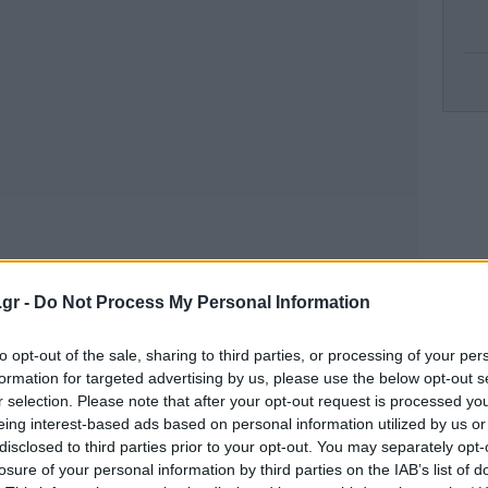
τσ
τα
.gr -
Do Not Process My Personal Information
ικάζεται ότι διέφυγε από το σημείο, με την
Ψε
πο
to opt-out of the sale, sharing to third parties, or processing of your per
ωποκυνηγητό για τον εντοπισμό του.
formation for targeted advertising by us, please use the below opt-out s
r selection. Please note that after your opt-out request is processed y
eing interest-based ads based on personal information utilized by us or
Κα
disclosed to third parties prior to your opt-out. You may separately opt-
losure of your personal information by third parties on the IAB’s list of