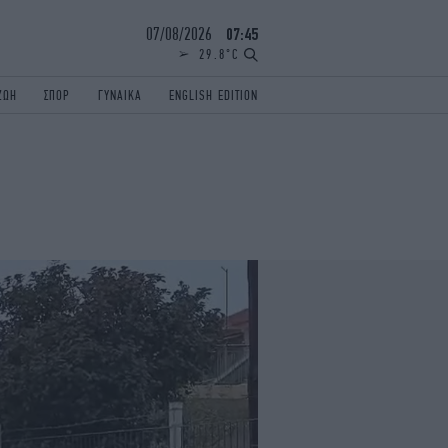
07/08/2026
07:45
29.8°C
ΖΩΗ
ΣΠΟΡ
ΓΥΝΑΙΚΑ
ENGLISH EDITION
ΕΛΛΑΔΑ
ΠΑΝΕΛΛΗΝΙΕΣ
ENGLISH EDITION
TRAVEL
ΟΛΥΜΠΙΑΚΟΙ ΑΓΩΝΕΣ
iAUTOKINITO
ΖΩΔΙΑ
ELAMEFORA