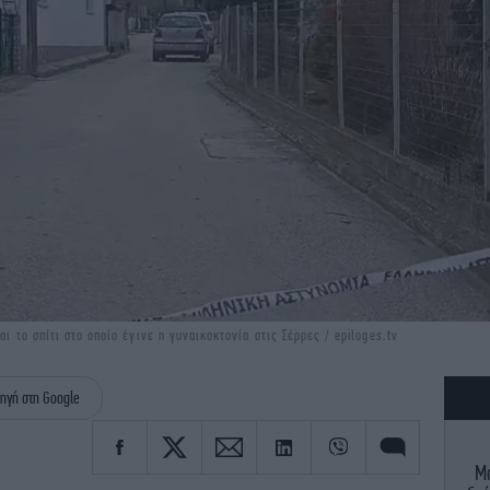
ι το σπίτι στο οποίο έγινε η γυναικοκτονία στις Σέρρες / epiloges.tv
ηγή στη Google
Μα