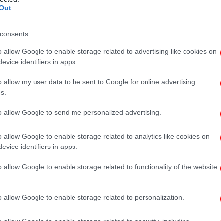
Out
χρόνια μετά
πρώτα στον Πούτιν και μετά στον Ζελένσκι
Κ
consents
σύ
μου
o allow Google to enable storage related to advertising like cookies on
evice identifiers in apps.
o allow my user data to be sent to Google for online advertising
s.
to allow Google to send me personalized advertising.
Τ
o allow Google to enable storage related to analytics like cookies on
evice identifiers in apps.
o allow Google to enable storage related to functionality of the website
Ζ
o allow Google to enable storage related to personalization.
o allow Google to enable storage related to security, including