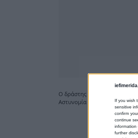
iefimerida
Ο δράστης είναι άφαντος και ε
If you wish 
Αστυνομία να εξαπολύει ανθρ
sensitive in
confirm you
continue se
information 
further disc