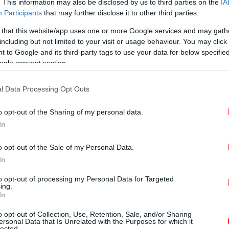
μπ
. This information may also be disclosed by us to third parties on the
IA
Participants
that may further disclose it to other third parties.
 that this website/app uses one or more Google services and may gath
including but not limited to your visit or usage behaviour. You may click 
Θε
 to Google and its third-party tags to use your data for below specifi
ogle consent section.
l Data Processing Opt Outs
α
o opt-out of the Sharing of my personal data.
In
o opt-out of the Sale of my Personal Data.
Ο 
In
to opt-out of processing my Personal Data for Targeted
ing.
In
πίτι Τασούλα -«Η αντιπολίτευση να
Νε
π
κότητας και συκοφαντιών», λέει η κυβέρνηση
o opt-out of Collection, Use, Retention, Sale, and/or Sharing
ersonal Data that Is Unrelated with the Purposes for which it
 του δράστη του ριφιφί με τη λεία μαμούθ
lected.