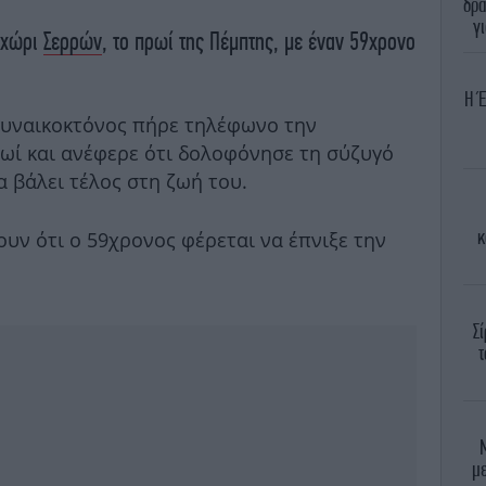
δρά
γ
οχώρι
Σερρών
, το πρωί της Πέμπτης, με έναν 59χρονο
Η Έ
γυναικοκτόνος πήρε τηλέφωνο την
ρωί και ανέφερε ότι δολοφόνησε τη σύζυγό
να βάλει τέλος στη ζωή του.
κ
υν ότι ο 59χρονος φέρεται να έπνιξε την
Σ
τ
μ