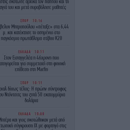
στης σκότωσε αρχικά τον παππού και τη
ιαγιά του και μετά πυροβόλησε μαθητές
ΣΠΟΡ
10:16
βελυν Μητροπούλου «πέταξε» στα 6,44
μ. και κατέκτησε το ασημένιο στο
παγκόσμιο πρωτάθλημα στίβου Κ20
ΕΛΛΑΔΑ
10:11
Στον Εισαγγελέα η 46χρονη που
ατηγορείται για συμμετοχή στη φονική
επίθεση στη Marfin
ΣΠΟΡ
10:11
ίριαλ δίχως τέλος: Η πρώην σύντροφος
ου Ντόντσιτς του ζητά 50 εκατομμύρια
δολάρια
ΕΛΛΑΔΑ
10:08
Μητέρα και γιος σκοτώθηκαν μετά από
ετωπική σύγκρουση ΙΧ με φορτηγό στις