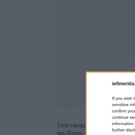
iefimerida
If you wish 
sensitive in
confirm you
continue se
information 
Στην εφαρμογή θα βρείτε υλικ
further disc
και βίντεο των καταλοίπων τ