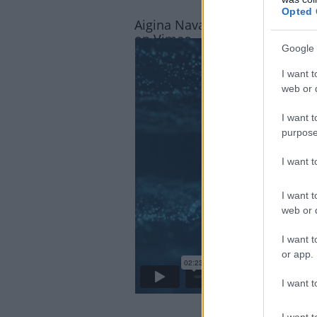
Opted 
Aigina Naval Harbour and Ship
on
Vimeo
.
Google 
I want t
web or d
I want t
purpose
I want 
I want t
web or d
I want t
or app.
I want t
I want t