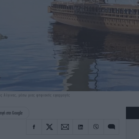
της Αίγινας, μέσω μιας ψηφιακής εφαρμογής
ηγή στη Google