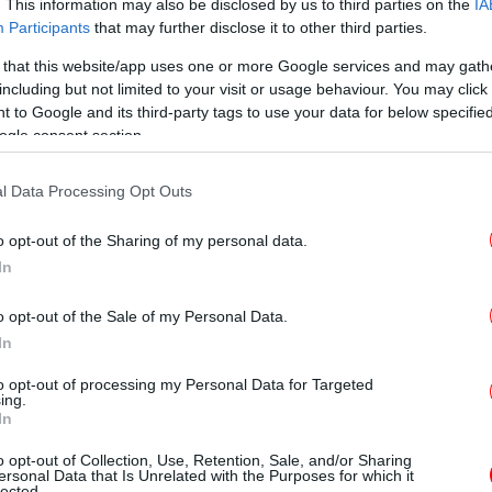
. This information may also be disclosed by us to third parties on the
IA
ακό μέτωπο της σύγχρονης Αίγινας,
Participants
that may further disclose it to other third parties.
Ο
ι μια ενάλια έρευνα και οδηγίες για
Τ
 that this website/app uses one or more Google services and may gath
υν με μάσκα και βατραχοπέδιλα να
including but not limited to your visit or usage behaviour. You may click 
χαίο πολεμικό λιμάνι της θαλασσοκράτειρας
 to Google and its third-party tags to use your data for below specifi
ogle consent section.
Ηλε
Έλ
 λιμενικές εγκαταστάσεις της Αίγινας
l Data Processing Opt Outs
o opt-out of the Sharing of my personal data.
της εφαρμογής Aigina Geoculture
In
πωσιακή τρισδιάστατη αναπαράσταση του
π
 με το τείχος και τους νεώσοικους για τις
o opt-out of the Sale of my Personal Data.
αι. π.Χ., με βάση τα επιστημονικά δεδομένα
In
 αρχαιολογική έρευνα Aigina Harbour City
to opt-out of processing my Personal Data for Targeted
ing.
In
κα
παρακάτω βίντεο
o opt-out of Collection, Use, Retention, Sale, and/or Sharing
ersonal Data that Is Unrelated with the Purposes for which it
lected.