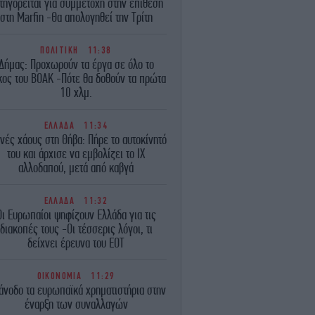
τηγορείται για συμμετοχή στην επίθεση
στη Marfin -Θα απολογηθεί την Τρίτη
ΠΟΛΙΤΙΚΗ
11:38
Δήμας: Προχωρούν τα έργα σε όλο το
κος του ΒΟΑΚ -Πότε θα δοθούν τα πρώτα
10 χλμ.
ΕΛΛΑΔΑ
11:34
νές χάους στη Θήβα: Πήρε το αυτοκίνητό
του και άρχισε να εμβολίζει το ΙΧ
αλλοδαπού, μετά από καβγά
ΕΛΛΑΔΑ
11:32
Οι Ευρωπαίοι ψηφίζουν Ελλάδα για τις
διακοπές τους -Οι τέσσερις λόγοι, τι
δείχνει έρευνα του ΕΟΤ
ΟΙΚΟΝΟΜΙΑ
11:29
άνοδο τα ευρωπαϊκά χρηματιστήρια στην
έναρξη των συναλλαγών