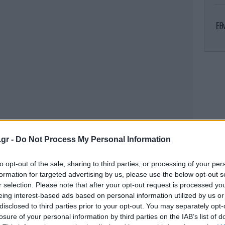
Εθ
Η
Στ
.gr -
Do Not Process My Personal Information
to opt-out of the sale, sharing to third parties, or processing of your per
formation for targeted advertising by us, please use the below opt-out s
r selection. Please note that after your opt-out request is processed y
ΠΑ
eing interest-based ads based on personal information utilized by us or
disclosed to third parties prior to your opt-out. You may separately opt-
ό για την ιστορία της Αίγινας, φωτογραφίες
losure of your personal information by third parties on the IAB’s list of
ων αρχαίων λιμενικών εγκαταστάσεων που