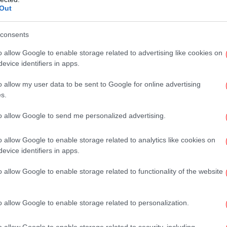
Out
sheds - 3D Reconstruction
from
supportecs
Λέ
consents
o allow Google to enable storage related to advertising like cookies on
evice identifiers in apps.
Τ
o allow my user data to be sent to Google for online advertising
α
s.
to allow Google to send me personalized advertising.
o allow Google to enable storage related to analytics like cookies on
Γι
evice identifiers in apps.
o allow Google to enable storage related to functionality of the website
Μ
o allow Google to enable storage related to personalization.
ό
o allow Google to enable storage related to security, including