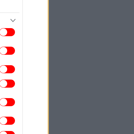
ΕΛΛΑΔΑ
10:59
Στο Α' Νεκροταφείο το μνημόσυνο της
νας Σαμαρά, έναν χρόνο από τον θάνατό
της
ΕΛΛΑΔΑ
10:53
ροχαίο στις Σέρρες: Βίντεο σοκ από τη
στιγμή της σφοδρής σύγκρουσης του
υτοκινήτου με φορτηγό -Νεκροί μητέρα
και γιος
ΣΠΟΡ
10:49
Το εντυπωσιακό σώμα... φέτες του
αμπουσέλε πριν τις προπονήσεις με τον
Παναθηναϊκό [εικόνες]
ΚΟΣΜΟΣ
10:47
Θρίλερ με σενάρια για την υγεία του
οτζτάμπα Χαμενεΐ στο Ιράν -Αναφορές
τι μπορεί να πεθάνει ανά πάσα στιγμή