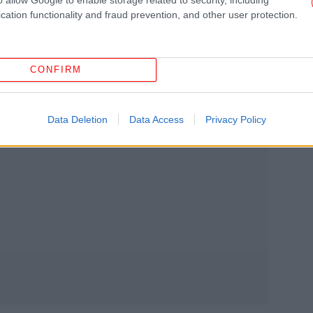
cation functionality and fraud prevention, and other user protection.
H 
τη
CONFIRM
Α
Κ
Data Deletion
Data Access
Privacy Policy
α
29