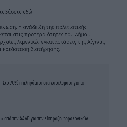
Μα
ατεβάσετε
εδώ
δρά
γ
οίνωση, η
ανάδειξη της πολιτιστικής
εται στις προτεραιότητες του Δήμου
Η Έ
αρχαίες λιμενικές εγκαταστάσεις της Αίγινας
αι κατάσταση διατήρησης.
κ
 -Στο 70% η πληρότητα στα καταλύματα για το
Σ
τ
» από την ΑΑΔΕ για την είσπραξη φορολογικών