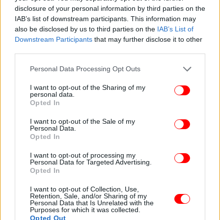
πυροσβέστες με 7 ομάδες πεζοπόρων της 1ης
disclosure of your personal information by third parties on the
Ε.ΜΟ.Δ.Ε., 30 οχήματα, εθελοντές, 8 αεροσκάφη και
IAB’s list of downstream participants. This information may
also be disclosed by us to third parties on the
IAB’s List of
8 ελικόπτερα, εκ των οποίων το ένα για τον
Downstream Participants
that may further disclose it to other
συντονισμό τους.
third parties.
Please note that this website/app uses one or more Google
Στην παραλιακή περιοχή περιπολεί Πυροσβεστικό
Personal Data Processing Opt Outs
services and may gather and store information including but
Πλοιάριο, καθώς και πλωτά μέσα του Λ.Σ/ΕΛΑΚΤ.
not limited to your visit or usage behaviour. You may click to
I want to opt-out of the Sharing of my
personal data.
grant or deny consent to Google and its third-party tags to
Opted In
Συνδρομή στο έργο της κατάσβεσης παρέχουν
use your data for below specified purposes in below Google
υδροφόρες και μηχανήματα έργου της Τοπικής
consent section.
I want to opt-out of the Sale of my
Personal Data.
Αυτοδιοίκησης.
Opted In
Με εντολή του Αρχηγού Πυροσβεστικού Σώματος
I want to opt-out of processing my
Personal Data for Targeted Advertising.
έχει μεταβεί στην περιοχή κλιμάκιο της Διεύθυνσης
Opted In
Αντιμετώπισης Εγκλημάτων Εμπρησμού (Δ.Α.Ε.Ε),
I want to opt-out of Collection, Use,
ώστε να διερευνηθούν τα αίτια της πυρκαγιάς.
Retention, Sale, and/or Sharing of my
Personal Data that Is Unrelated with the
Purposes for which it was collected.
ΟΛΕΣ ΟΙ ΕΙΔΗΣΕΙΣ
Opted Out