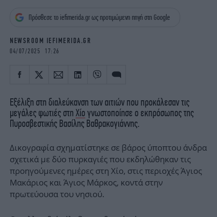
iBOOKS
ΖΩΔΙΑ
Πρόσθεσε το iefimerida.gr ως προτιμώμενη πηγή στη Google
OSCARS
THE OCEAN
MEDIA
ELAMEFORA
NEWSROOM IEFIMERIDA.GR
04/07/2025 17:26
NEWSLETTER
Εξέλιξη στη διαλεύκανση των αιτιών που προκάλεσαν τις
μεγάλες φωτιές στη
Χίο
γνωστοποίησε ο εκπρόσωπος της
Πυροσβεστικής Βασίλης Βαθρακογιάννης.
Δικογραφία σχηματίστηκε σε βάρος ύποπτου άνδρα
σχετικά με δύο πυρκαγιές που εκδηλώθηκαν τις
προηγούμενες ημέρες στη Χίο, στις περιοχές Άγιος
Μακάριος και Άγιος Μάρκος, κοντά στην
πρωτεύουσα του νησιού.