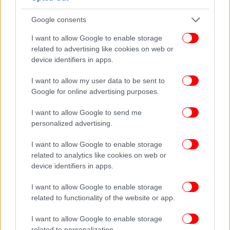
Φωτιά τώρα στο Κορωπί: Καίει ανάμεσα σε σπίτια
Google consents
-Μήνυμα 112 για εκκένωση από τρεις περιοχές προς το
I want to allow Google to enable storage
Λαγονήσι
related to advertising like cookies on web or
Σοβαρό τροχαίο με σύγκρουση δύο λεωφορείων στη
device identifiers in apps.
Βούλα -Τουλάχιστον 32 τραυματίες, ανάμεσά τους και
παιδιά [εικόνες]
I want to allow my user data to be sent to
Έκτακτο δελτίο καιρού για θερμοκρασίες άνω των 40
Google for online advertising purposes.
βαθμών από Κυριακή -Ποιες περιοχές θα «βράσουν»
I want to allow Google to send me
personalized advertising.
I want to allow Google to enable storage
related to analytics like cookies on web or
device identifiers in apps.
I want to allow Google to enable storage
related to functionality of the website or app.
I want to allow Google to enable storage
related to personalization.