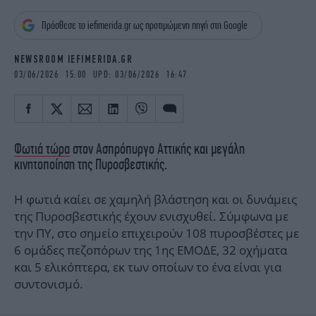
iBOOKS
ΖΩΔΙΑ
Πρόσθεσε το iefimerida.gr ως προτιμώμενη πηγή στη Google
OSCARS
THE OCEAN
MEDIA
ELAMEFORA
NEWSROOM IEFIMERIDA.GR
03/06/2026 15:00 UPD: 03/06/2026 16:47
NEWSLETTER
Φωτιά τώρα
στον Ασπρόπυργο Αττικής και μεγάλη
κινητοποίηση της Πυροσβεστικής.
Η φωτιά καίει σε χαμηλή βλάστηση και οι δυνάμεις
της Πυροσβεστικής έχουν ενισχυθεί. Σύμφωνα με
την ΠΥ, στο σημείο επιχειρούν 108 πυροσβέστες με
6 ομάδες πεζοπόρων της 1ης ΕΜΟΔΕ, 32 οχήματα
και 5 ελικόπτερα, εκ των οποίων το ένα είναι για
συντονισμό.