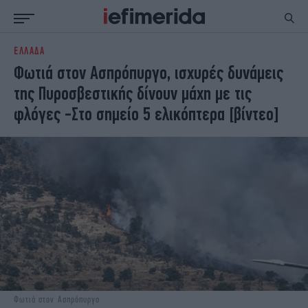
ΕΛΛΑΔΑ
ΕΙΔΗΣΕΙΣ
ΠΟΛΙΤΙΚΗ
Φωτιά στον Ασπρόπυργο, ισχυρές δυνάμεις
NON PAPER
ΕΛΛΑΔΑ
της Πυροσβεστικής δίνουν μάχη με τις
ΟΙΚΟΝΟΜΙΑ
ΚΟΣΜΟΣ
φλόγες -Στο σημείο 5 ελικόπτερα [βίντεο]
ΠΟΛΙΤΙΣΜΟΣ
ΠΑΝΕΛΛΗΝΙΕΣ
ΖΩΗ
ΣΠΟΡ
ΓΥΝΑΙΚΑ
ENGLISH EDITION
ΠΟΛΗ
STORIES
ΕΚΛΟΓΕΣ
TRAVEL
ΤΕΧΝΟΛΟΓΙΑ
ΥΓΕΙΑ
DESIGN
ΟΛΥΜΠΙΑΚΟΙ ΑΓΩΝΕΣ
EURO
GREEN
PODCAST
iAUTOKINITO
iOPINIONS
iGASTRONOMIE
Φωτιά στον Ασπρόπυργο